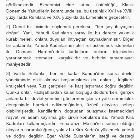
görülmektedir. Ekonomiyi elde tutma üstünlüğü, Klasik
Dönem'de Yahudilerin kontrolünde ise, bu üstünlük XVII ve XVIII.
yüzyıllarda Rumlara ve XIX. yüzyılda da Ermenilere geçecektir.
2) Genel bir biçimde söylemek gerekirse, "her şey ihtiyaçtan
doğar". Yani, Yahudi Kadınların saray ile bu derece yakınlık
kurabilmeleri, onlara duyulan ihtiyaçtan kaynaklanmıştır. Diğer
bir anlatımla, Yahudi Kadınlarının aktif rol üstlenmek istemeleri
ile Osmanlı Haremi'ndeki kadınların onların bilgisinden
yararlanmak istemeleri, karşılıklıdır ve birbirini tamamlayıcı
mahiyettedir.
3) Valide Sultanlar, her ne kadar Kanuni’den sonra devlet
yönetiminde etkili olmaya başlamışlarsa da, onları , İngiltere
kraliçeleri veya Rus çariçeleri ile karşılaştırmak doğru değildir.
Çünkü onlar, Padişahlardan kalan boşluğu doldururken, gerçek
anlamda bir devlet yönetimi göstermemişler ve yetki-sorumluluk
dengesinde hareket edilmediğinden, üzücü olaylara sebep
olabilmişlerdir. Kendilerinin doğrudan bulaşmak istemedikleri
rüşvet ve adam kayırma gibi çirkin konularda da, Yahudi Kira
Kadınları kullanmışlardır. Esparanzo Malchi'nin sebep olduğu
olayların sorumluluğunu, yalnız bu Kira Kadın’a yüklemek, yeterli
ve doğru değildir. Eğer Valide Sultanlar'ın isteği ve desteği