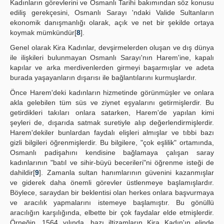
Kadınların görevlerini ve Osmanlı Tarihi bakımından söz konusu
ediliş gerekçesini, Osmanlı Sarayı 'ndaki Valide Sultanların
ekonomik danışmanlığı olarak, açık ve net bir şekilde ortaya
koymak mümkündür[
8
].
Genel olarak Kira Kadınlar, devşirmelerden oluşan ve dış dünya
ile ilişkileri bulunmayan Osmanlı Sarayı'nın Harem'ine, kapalı
kapılar ve arka merdivenlerden girmeyi başarmışlar ve adeta
burada yaşayanların dışarısı ile bağlantılarını kurmuşlardır.
Önce Harem'deki kadınların hizmetinde görünmüşler ve onlara
akla gelebilen tüm süs ve ziynet eşyalarını getirmişlerdir. Bu
getirdikleri takıları onlara satarken, Harem'de yapılan kimi
şeyleri de, dışarıda satmak suretiyle alıp değerlendirmişlerdir.
Harem'dekiler bunlardan faydalı elişleri almışlar ve tıbbi bazı
gizli bilgileri öğrenmişlerdir. Bu bilgilere, "çok eşlilik" ortamında,
Osmanlı padişahını kendisine bağlamaya çalışan saray
kadınlarının "batıl ve sihir-büyü becerileri"ni öğrenme isteği de
dahildir[
9
]. Zamanla sultan hanımlarının güvenini kazanmışlar
ve giderek daha önemli görevler üstlenmeye başlamışlardır.
Böylece, saraydan bir beklentisi olan herkes onlara başvurmaya
ve aracılık yapmalarını istemeye başlamıştır. Bu gönüllü
aracılığın karşılığında, elbette bir çok faydalar elde etmişlerdir.
Örneğin, 1564 yılında, bazı iltizamların Kira Kadın'ın elinde