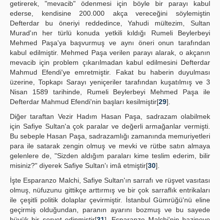
getirerek, "mevacib" ödenmesi için böyle bir parayı kabul
ederse, kendisine 200.000 akça vereceğini söylemiştin
Defterdar bu öneriyi reddedince, Yahudi mültezim, Sultan
Murad'ın her türlü konuda yetkili kıldığı Rumeli Beylerbeyi
Mehmed Paşa'ya başvurmuş ve aynı öneri onun tarafından
kabul edilmiştir. Mehmed Paşa verilen parayı alarak, o akçanın
mevacib için problem çıkarılmadan kabul edilmesini Defterdar
Mahmud Efendi'ye emretmiştir. Fakat bu haberin duyulması
üzerine, Topkapı Sarayı yeniçeriler tarafından kuşatılmış ve 3
Nisan 1589 tarihinde, Rumeli Beylerbeyi Mehmed Paşa ile
Defterdar Mahmud Efendi'nin başları kesilmiştir[
29
].
Diğer taraftan Vezir Hadım Hasan Paşa, sadrazam olabilmek
için Safiye Sultan'a çok paralar ve değerli armağanlar vermişti.
Bu sebeple Hasan Paşa, sadrazamlığı zamanında memuriyetleri
para ile satarak zengin olmuş ve mevki ve rütbe satın almaya
gelenlere de, "Sizden aldığım paraları kime teslim ederim, bilir
misiniz?" diyerek Safiye Sultan'ı imâ etmiştir[
30
].
İşte Esparanzo Malchi, Safiye Sultan'ın sarrafı ve rüşvet vasıtası
olmuş, nüfuzunu gittikçe arttırmış ve bir çok sarraflık entrikaları
ile çeşitli politik dolaplar çevirmiştir. İstanbul Gümrüğü'nü eline
geçirmiş olduğundan, paranın ayarını bozmuş ve bu sayede
büyük bir servet edinmiştir[
31
]. Esparanzo Malchi'nin hazineye