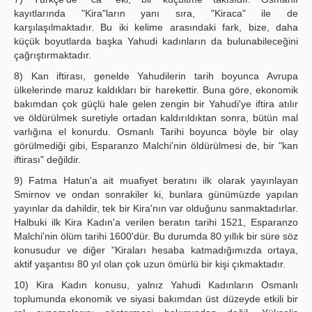
kayıtlarında "Kira"ların yanı sıra, "Kiraca" ile de
karşılaşılmaktadır. Bu iki kelime arasındaki fark, bize, daha
küçük boyutlarda başka Yahudi kadınların da bulunabileceğini
çağrıştırmaktadır.
8) Kan iftirası, genelde Yahudilerin tarih boyunca Avrupa
ülkelerinde maruz kaldıkları bir harekettir. Buna göre, ekonomik
bakımdan çok güçlü hale gelen zengin bir Yahudi'ye iftira atılır
ve öldürülmek suretiyle ortadan kaldırıldıktan sonra, bütün mal
varlığına el konurdu. Osmanlı Tarihi boyunca böyle bir olay
görülmediği gibi, Esparanzo Malchi'nin öldürülmesi de, bir "kan
iftirası" değildir.
9) Fatma Hatun'a ait muafiyet beratını ilk olarak yayınlayan
Smirnov ve ondan sonrakiler ki, bunlara günümüzde yapılan
yayınlar da dahildir, tek bir Kira'nın var olduğunu sanmaktadırlar.
Halbuki ilk Kira Kadın'a verilen beratın tarihi 1521, Esparanzo
Malchi'nin ölüm tarihi 1600'dür. Bu durumda 80 yıllık bir süre söz
konusudur ve diğer "Kiraları hesaba katmadığımızda ortaya,
aktif yaşantısı 80 yıl olan çok uzun ömürlü bir kişi çıkmaktadır.
10) Kira Kadın konusu, yalnız Yahudi Kadınların Osmanlı
toplumunda ekonomik ve siyasi bakımdan üst düzeyde etkili bir