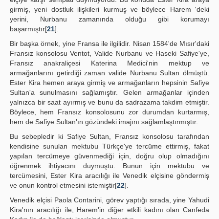
girmiş, yeni dostluk ilişkileri kurmuş ve böylece Harem 'deki
yerini, Nurbanu zamanında olduğu gibi korumayı
başarmıştır[
21
].
Bir başka örnek, yine Fransa ile ilgilidir. Nisan 1584'de Mısır'daki
Fransız konsolosu Ventot, Valide Nurbanu ve Haseki Safiye'ye,
Fransız anakraliçesi Katerina Medici'nin mektup ve
armağanlarını getirdiği zaman valide Nurbanu Sultan ölmüştü.
Ester Kira hemen araya girmiş ve armağanların hepsinin Safiye
Sultan'a sunulmasını sağlamıştır. Gelen armağanlar içinden
yalnızca bir saat ayırmış ve bunu da sadrazama takdim etmiştir.
Böylece, hem Fransız konsolosunu zor durumdan kurtarmış,
hem de Safiye Sultan'ın gözündeki imajını sağlamlaştırmıştır.
Bu sebepledir ki Safiye Sultan, Fransız konsolosu tarafından
kendisine sunulan mektubu Türkçe'ye tercüme ettirmiş, fakat
yapılan tercümeye güvenmediği için, doğru olup olmadığını
öğrenmek ihtiyacını duymuştu. Bunun için mektubu ve
tercümesini, Ester Kira aracılığı ile Venedik elçisine göndermiş
ve onun kontrol etmesini istemiştir[
22
].
Venedik elçisi Paola Contarini, görev yaptığı sırada, yine Yahudi
Kira'nın aracılığı ile, Harem'in diğer etkili kadını olan Canfeda