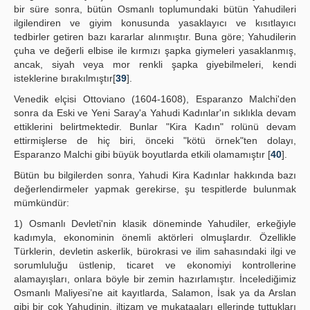
bir süre sonra, bütün Osmanlı toplumundaki bütün Yahudileri
ilgilendiren ve giyim konusunda yasaklayıcı ve kısıtlayıcı
tedbirler getiren bazı kararlar alınmıştır. Buna göre; Yahudilerin
çuha ve değerli elbise ile kırmızı şapka giymeleri yasaklanmış,
ancak, siyah veya mor renkli şapka giyebilmeleri, kendi
isteklerine bırakılmıştır[
39
].
Venedik elçisi Ottoviano (1604-1608), Esparanzo Malchi'den
sonra da Eski ve Yeni Saray'a Yahudi Kadınlar'ın sıklıkla devam
ettiklerini belirtmektedir. Bunlar "Kira Kadın" rolünü devam
ettirmişlerse de hiç biri, önceki "kötü örnek"ten dolayı,
Esparanzo Malchi gibi büyük boyutlarda etkili olamamıştır [
40
].
Bütün bu bilgilerden sonra, Yahudi Kira Kadınlar hakkında bazı
değerlendirmeler yapmak gerekirse, şu tespitlerde bulunmak
mümkündür:
1) Osmanlı Devleti'nin klasik döneminde Yahudiler, erkeğiyle
kadımyla, ekonominin önemli aktörleri olmuşlardır. Özellikle
Türklerin, devletin askerlik, bürokrasi ve ilim sahasındaki ilgi ve
sorumluluğu üstlenip, ticaret ve ekonomiyi kontrollerine
alamayışları, onlara böyle bir zemin hazırlamıştır. İncelediğimiz
Osmanlı Maliyesi’ne ait kayıtlarda, Salamon, İsak ya da Arslan
gibi bir çok Yahudinin, iltizam ve mukataaları ellerinde tuttukları