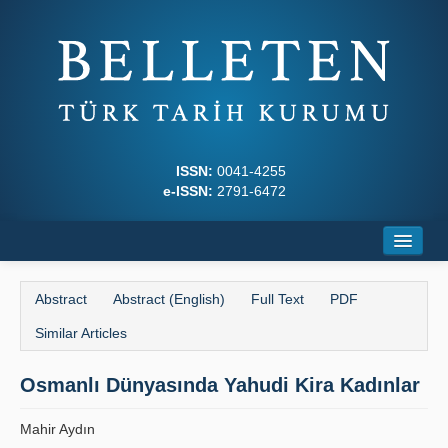
ISSN:
0041-4255
e-ISSN:
2791-6472
Home
Abstract
Abstract (English)
Full Text
PDF
About
Similar Articles
Journal Boards
Osmanlı Dünyasında Yahudi Kira Kadınlar
Writing Rules
Mahir Aydın
Principles