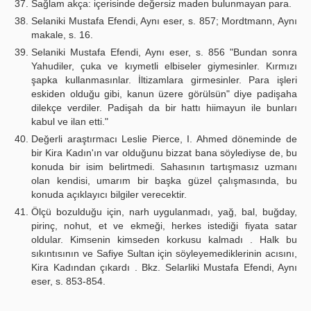
Sağlam akça: içerisinde değersiz maden bulunmayan para.
Selaniki Mustafa Efendi, Aynı eser, s. 857; Mordtmann, Aynı
makale, s. 16.
Selaniki Mustafa Efendi, Aynı eser, s. 856 "Bundan sonra
Yahudiler, çuka ve kıymetli elbiseler giymesinler. Kırmızı
şapka kullanmasınlar. İltizamlara girmesinler. Para işleri
eskiden olduğu gibi, kanun üzere görülsün" diye padişaha
dilekçe verdiler. Padişah da bir hattı hiimayun ile bunları
kabul ve ilan etti."
Değerli araştırmacı Leslie Pierce, I. Ahmed döneminde de
bir Kira Kadın'ın var olduğunu bizzat bana söylediyse de, bu
konuda bir isim belirtmedi. Sahasının tartışmasız uzmanı
olan kendisi, umarım bir başka güzel çalışmasında, bu
konuda açıklayıcı bilgiler verecektir.
Ölçü bozulduğu için, narh uygulanmadı, yağ, bal, buğday,
pirinç, nohut, et ve ekmeği, herkes istediği fiyata satar
oldular. Kimsenin kimseden korkusu kalmadı . Halk bu
sıkıntısının ve Safiye Sultan için söyleyemediklerinin acısını,
Kira Kadından çıkardı . Bkz. Selarliki Mustafa Efendi, Aynı
eser, s. 853-854.