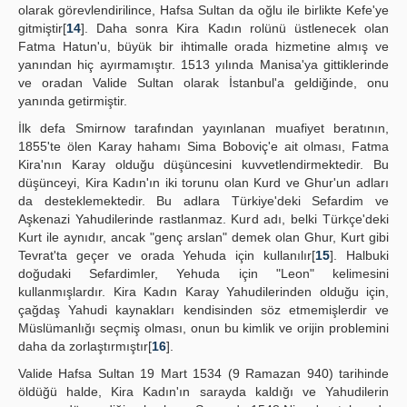
olarak görevlendirilince, Hafsa Sultan da oğlu ile birlikte Kefe'ye
gitmiştir[
14
]. Daha sonra Kira Kadın rolünü üstlenecek olan
Fatma Hatun'u, büyük bir ihtimalle orada hizmetine almış ve
yanından hiç ayırmamıştır. 1513 yılında Manisa'ya gittiklerinde
ve oradan Valide Sultan olarak İstanbul'a geldiğinde, onu
yanında getirmiştir.
İlk defa Smirnow tarafından yayınlanan muafiyet beratının,
1855'te ölen Karay hahamı Sima Boboviç'e ait olması, Fatma
Kira'nın Karay olduğu düşüncesini kuvvetlendirmektedir. Bu
düşünceyi, Kira Kadın'ın iki torunu olan Kurd ve Ghur'un adları
da desteklemektedir. Bu adlara Türkiye'deki Sefardim ve
Aşkenazi Yahudilerinde rastlanmaz. Kurd adı, belki Türkçe'deki
Kurt ile aynıdır, ancak "genç arslan" demek olan Ghur, Kurt gibi
Tevrat'ta geçer ve orada Yehuda için kullanılır[
15
]. Halbuki
doğudaki Sefardimler, Yehuda için "Leon" kelimesini
kullanmışlardır. Kira Kadın Karay Yahudilerinden olduğu için,
çağdaş Yahudi kaynakları kendisinden söz etmemişlerdir ve
Müslümanlığı seçmiş olması, onun bu kimlik ve orijin problemini
daha da zorlaştırmıştır[
16
].
Valide Hafsa Sultan 19 Mart 1534 (9 Ramazan 940) tarihinde
öldüğü halde, Kira Kadın'ın sarayda kaldığı ve Yahudilerin