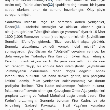
teslim ettiği "çürük akça"nın[
32
] sipahilere dağıtılması, bir isyana
sebep olurken, onun da sonunu hazırlamıştır. Olay şöyle
cereyan etmiştir:
Sadrazam İbrahim Paşa ile seferden dönen yeniçeriler,
Recec[
33
] ulufelerini istemişler ve aldıkları akçanın çürük
olduğunu görünce "Verdiğiniz akça işe yaramaz" diyerek 16 Mart
1600 (1008 Ramazan'ı ortası ) 'de isyan etmişlerdir. Şeyhülislam
Sunullah Efendi'ye giderek, "Bize verdikleri akça çürüktür.
Bununla alacağımız ekmeği yemek helal midir?" diye
sormuşlardır. Şeyhülislam da "Değildir!" cevabını verince, bu
defa yeniçeriler "Yahudiye Kira Karı gümrükleri iltizam etmiştir.
Bize bu bozuk akçayı verdi. Bu para ona aittir. Biz de onu
öldüreceğiz" deyip, bu konuda fetva istemişlerdir. Şeyhülislam
"Zımmiyyenin öldürülmesi dinen doğru değildir. Ancak
İstanbul'dan sürülsün. Siz bana dilekçe getirin, ben padişaha
iletirim" demiş, fakat yeniçeriler sakinleşmemiş ve durum
padişaha iletilince "Kira Kadın saklanmıştır. Yakında bulunur,
fakat zordur." cevabı alınmıştır. Çavuşbaşı Ömer Ağa yeniçerileri
gruplara ayırmış ve Yahudi Mahallesi başta olmak üzere, Kira
Kadın'ı arattırmıştır. Sonunda bulunan Kira Kadın, bir ata
bindirilmiş, Sadaret Kaymakamı Halil Paşa'nın konağına