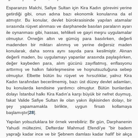
Esparanzo Malchi, Safiye Sultan için Kira Kadın görevini yerine
getirdiği gibi, onun adına bazı ekonomik konularına da el
atmıştır. Bu konular, devlet bürokrasisinde yapılan atamalar
sırasında rüşvet alınması ve darphanede basılan paraların ayarı
ile oynanması gibi, hassas, tehlikeli ve gayri meşru uygulamalar
olmuştur. Örneğin altın ve gümüş para basılırken, değerli
madenden bir miktarı alınmış ve yerine değersiz maden
konularak, daha sonra aynı sayıda para kesilmiştir. Alınan
değerli maden, bu uygulamayı yapanlar arasında paylaşılırken,
değer kaybeden para, alım gücünü zayıflatmış, enflasyonu
arttırmış ve halkın fakirleşmesine ve hoşnutsuzluğuna sebep
olmuştur. Elbette bütün bu rüşvet ve hırsızlıklar, yalnız Kira
Kadın tarafından becerilmemiş, bazı üst düzey devlet adamları,
bu konularda kendisine yardımcı olmuştur. Bütün bunlardan
dolayı İstanbul halkı Kira Kadın'a karşı büyük bir nefret duymuş,
fakat Valide Safiye Sultan ile olan yakın ilişkisinden dolayı, bir
şey yapamamakla birlikte, uygun firsatı kollamaya
başlamıştır[
28
].
Yapılan yolsuzluklara bir örnek verebiliriz: Bir gün, Darphanenin
Yahudi mültezimi, Defterdar Mahmud Efendi'ye "bir badem
yaprağı kadar ince ve bir Şebnem damlası kadar hafif' bir akça