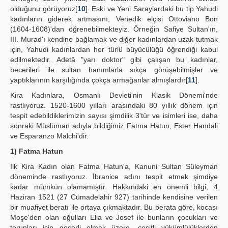
olduğunu görüyoruz[
10
]. Eski ve Yeni Saraylardaki bu tip Yahudi
kadınların giderek artmasını, Venedik elçisi Ottoviano Bon
(1604-1608)'dan öğrenebilmekteyiz. Örneğin Safiye Sultan'ın,
III. Murad'ı kendine bağlamak ve diğer kadınlardan uzak tutmak
için, Yahudi kadınlardan her türlü büyücülüğü öğrendiği kabul
edilmektedir. Adetâ "yarı doktor" gibi çalışan bu kadınlar,
becerileri ile sultan hanımlarla sıkça görüşebilmişler ve
yaptıklarının karşılığında çokça armağanlar almışlardır[
11
].
Kira Kadınlara, Osmanlı Devleti'nin Klasik Dönemi'nde
rastlıyoruz. 1520-1600 yılları arasındaki 80 yıllık dönem için
tespit edebildiklerimizin sayısı şimdilik 3'tür ve isimleri ise, daha
sonraki Müslüman adıyla bildiğimiz Fatma Hatun, Ester Handali
ve Esparanzo Malchi'dir.
1) Fatma Hatun
İlk Kira Kadın olan Fatma Hatun'a, Kanuni Sultan Süleyman
döneminde rastlıyoruz. İbranice adını tespit etmek şimdiye
kadar mümkün olamamıştır. Hakkındaki en önemli bilgi, 4
Haziran 1521 (27 Cümadelahir 927) tarihinde kendisine verilen
bir muafiyet beratı ile ortaya çıkmaktadır. Bu berata göre, kocası
Moşe'den olan oğulları Elia ve Josef ile bunların çocukları ve
torunları için geçerli olmak üzere, çeşitli yükümlülüklerden