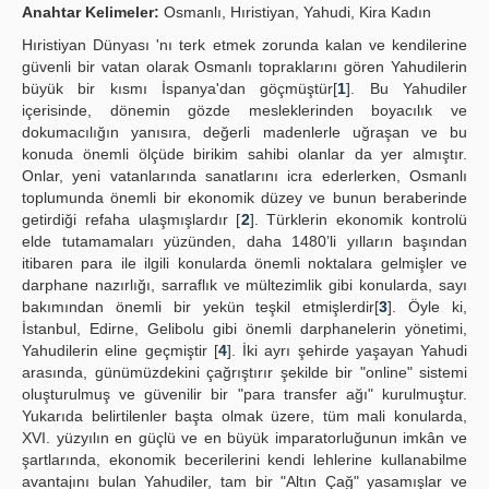
Anahtar Kelimeler:
Osmanlı, Hıristiyan, Yahudi, Kira Kadın
Publication Policies
Hıristiyan Dünyası 'nı terk etmek zorunda kalan ve kendilerine
güvenli bir vatan olarak Osmanlı topraklarını gören Yahudilerin
Guidelines
büyük bir kısmı İspanya'dan göçmüştür[
1
]. Bu Yahudiler
içerisinde, dönemin gözde mesleklerinden boyacılık ve
Contact Us
dokumacılığın yanısıra, değerli madenlerle uğraşan ve bu
konuda önemli ölçüde birikim sahibi olanlar da yer almıştır.
Onlar, yeni vatanlarında sanatlarını icra ederlerken, Osmanlı
toplumunda önemli bir ekonomik düzey ve bunun beraberinde
getirdiği refaha ulaşmışlardır [
2
]. Türklerin ekonomik kontrolü
elde tutamamaları yüzünden, daha 1480’li yılların başından
itibaren para ile ilgili konularda önemli noktalara gelmişler ve
darphane nazırlığı, sarraflık ve mültezimlik gibi konularda, sayı
bakımından önemli bir yekün teşkil etmişlerdir[
3
]. Öyle ki,
İstanbul, Edirne, Gelibolu gibi önemli darphanelerin yönetimi,
Yahudilerin eline geçmiştir [
4
]. İki ayrı şehirde yaşayan Yahudi
arasında, günümüzdekini çağrıştırır şekilde bir "online" sistemi
oluşturulmuş ve güvenilir bir "para transfer ağı" kurulmuştur.
Yukarıda belirtilenler başta olmak üzere, tüm mali konularda,
XVI. yüzyılın en güçlü ve en büyük imparatorluğunun imkân ve
şartlarında, ekonomik becerilerini kendi lehlerine kullanabilme
avantajını bulan Yahudiler, tam bir "Altın Çağ" yasamışlar ve