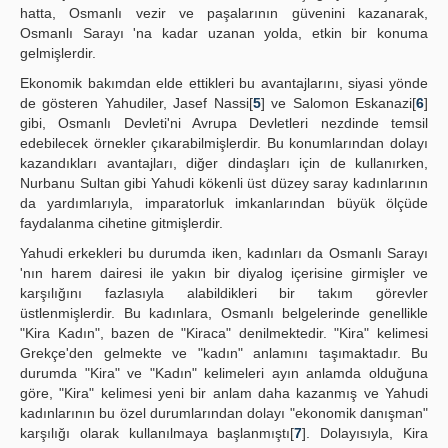
hatta, Osmanlı vezir ve paşalarının güvenini kazanarak,
Osmanlı Sarayı 'na kadar uzanan yolda, etkin bir konuma
gelmişlerdir.
Ekonomik bakımdan elde ettikleri bu avantajlarını, siyasi yönde
de gösteren Yahudiler, Jasef Nassi[
5
] ve Salomon Eskanazi[
6
]
gibi, Osmanlı Devleti'ni Avrupa Devletleri nezdinde temsil
edebilecek örnekler çıkarabilmişlerdir. Bu konumlarından dolayı
kazandıkları avantajları, diğer dindaşları için de kullanırken,
Nurbanu Sultan gibi Yahudi kökenli üst düzey saray kadınlarının
da yardımlarıyla, imparatorluk imkanlarından büyük ölçüde
faydalanma cihetine gitmişlerdir.
Yahudi erkekleri bu durumda iken, kadınları da Osmanlı Sarayı
'nın harem dairesi ile yakın bir diyalog içerisine girmişler ve
karşılığını fazlasıyla alabildikleri bir takım görevler
üstlenmişlerdir. Bu kadınlara, Osmanlı belgelerinde genellikle
"Kira Kadın", bazen de "Kiraca" denilmektedir. "Kira" kelimesi
Grekçe'den gelmekte ve "kadın" anlamını taşımaktadır. Bu
durumda "Kira" ve "Kadın" kelimeleri ayın anlamda olduğuna
göre, "Kira" kelimesi yeni bir anlam daha kazanmış ve Yahudi
kadınlarının bu özel durumlarından dolayı "ekonomik danışman"
karşılığı olarak kullanılmaya başlanmıştı[
7
]. Dolayısıyla, Kira