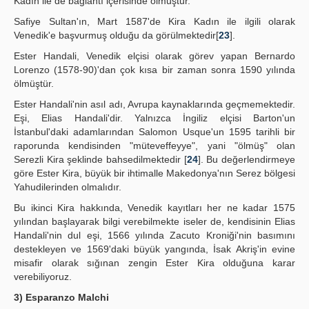
Kadın ile de bağlantı içerisinde olmuştur.
Safiye Sultan'ın, Mart 1587'de Kira Kadın ile ilgili olarak
Venedik'e başvurmuş olduğu da görülmektedir[
23
].
Ester Handali, Venedik elçisi olarak görev yapan Bernardo
Lorenzo (1578-90)'dan çok kısa bir zaman sonra 1590 yılında
ölmüştür.
Ester Handali'nin asıl adı, Avrupa kaynaklarında geçmemektedir.
Eşi, Elias Handali'dir. Yalnızca İngiliz elçisi Barton'un
İstanbul'daki adamlarından Salomon Usque'un 1595 tarihli bir
raporunda kendisinden "müteveffeyye", yani "ölmüş" olan
Serezli Kira şeklinde bahsedilmektedir [
24
]. Bu değerlendirmeye
göre Ester Kira, büyük bir ihtimalle Makedonya'nın Serez bölgesi
Yahudilerinden olmalıdır.
Bu ikinci Kira hakkında, Venedik kayıtları her ne kadar 1575
yılından başlayarak bilgi verebilmekte iseler de, kendisinin Elias
Handali'nin dul eşi, 1566 yılında Zacuto Kroniği'nin basımını
destekleyen ve 1569'daki büyük yangında, İsak Akriş'in evine
misafir olarak sığınan zengin Ester Kira olduğuna karar
verebiliyoruz.
3) Esparanzo Malchi