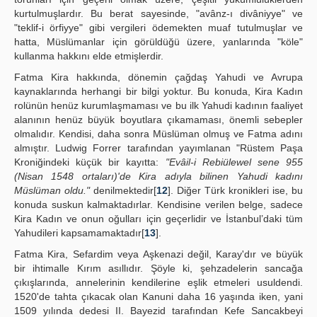
kurtulmuşlardır. Bu berat sayesinde, "avânz-ı divâniyye" ve
"teklif-i örfiyye" gibi vergileri ödemekten muaf tutulmuşlar ve
hatta, Müslümanlar için görüldüğü üzere, yanlarında "köle"
kullanma hakkını elde etmişlerdir.
Fatma Kira hakkında, dönemin çağdaş Yahudi ve Avrupa
kaynaklarında herhangi bir bilgi yoktur. Bu konuda, Kira Kadın
rolünün henüz kurumlaşmaması ve bu ilk Yahudi kadının faaliyet
alanının henüz büyük boyutlara çıkamaması, önemli sebepler
olmalıdır. Kendisi, daha sonra Müslüman olmuş ve Fatma adını
almıştır. Ludwig Forrer tarafından yayımlanan "Rüstem Paşa
Kroniğindeki küçük bir kayıtta:
"Evâil-i Rebiülewel sene 955
(Nisan 1548 ortaları)'de Kira adıyla bilinen Yahudi kadını
Müslüman oldu."
denilmektedir[
12
]. Diğer Türk kronikleri ise, bu
konuda suskun kalmaktadırlar. Kendisine verilen belge, sadece
Kira Kadın ve onun oğulları için geçerlidir ve İstanbul’daki tüm
Yahudileri kapsamamaktadır[
13
].
Fatma Kira, Sefardim veya Aşkenazi değil, Karay'dır ve büyük
bir ihtimalle Kırım asıllıdır. Şöyle ki, şehzadelerin sancağa
çıkışlarında, annelerinin kendilerine eşlik etmeleri usuldendi.
1520'de tahta çıkacak olan Kanuni daha 16 yaşında iken, yani
1509 yılında dedesi II. Bayezid tarafından Kefe Sancakbeyi