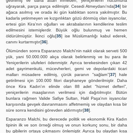
getirilmiş ve daha attan inmeden, yeniçerilerin hücumuna
uğrayarak, parça parça edilmiştir. Cesedi Atmeydanı'nda[
34
] bir
ağaca asılmış ve orada iki gün kaldıktan sonra yakılmıştır. Bu
kadarla yetinmeyen ve kızgınlıktan gözü dönmüş olan isyancılar,
ertesi gün Kira'nın oğulları ve akrabalarının kendilerine teslim
edilmesini istemişlerdir. Büyük oğlu bulunmuş ve hemen
öldürülmüştür. İkinci oğlu[
35
] ise Müslümanlığı kabul ederek,
canını kurtarmıştır[
36
].
Ölümünden sonra Esparanzo Malchi'nin nakit olarak serveti 500
yük, yani 50.000.000 akça olarak belirlenmiş ve bu para ile
Yeniçerilerin ulufeleri ödenmiştir. Ayrıca terekesinden çıkan 42
adet gayrimenkulü, mücevherleri, gemi ve depolardaki ticari
malları müsadere edilmiş, çürük paranın "sağlam”[
37
] hale
getirilmesi için 100.000 filori darphaneye gönderilmiştir. Daha
önce Kira Kadın'ın elinde olan 88 adet "hizmet defteri",
yeniçerilerin maaşlarının verilmesi için dağıtılmıştır. Bütün
bunlara rağmen Valide Safiye Sultan, Halil Paşa'nın isyancılar
karşısında gevşek davranmasını affetmemiş ve olaydan kısa bir
süre sonra kendisini görevden aldırmıştır[
38
].
Esparanzo Malchi, bu derecede politik ve ekonomik Kira Kadın
tipinin ilk ve son örneği olmuş ve onun korkunç sonu, bir daha
bu gibilerin ortaya çıkmasını önlemiştir. Ayrıca bu olaydan kısa