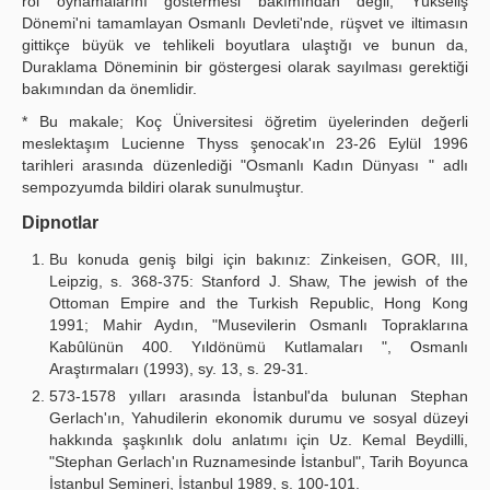
rol oynamalarını göstermesi bakımından değil, Yükseliş
Dönemi'ni tamamlayan Osmanlı Devleti'nde, rüşvet ve iltimasın
gittikçe büyük ve tehlikeli boyutlara ulaştığı ve bunun da,
Duraklama Döneminin bir göstergesi olarak sayılması gerektiği
bakımından da önemlidir.
* Bu makale; Koç Üniversitesi öğretim üyelerinden değerli
meslektaşım Lucienne Thyss şenocak'ın 23-26 Eylül 1996
tarihleri arasında düzenlediği "Osmanlı Kadın Dünyası " adlı
sempozyumda bildiri olarak sunulmuştur.
Dipnotlar
Bu konuda geniş bilgi için bakınız: Zinkeisen, GOR, III,
Leipzig, s. 368-375: Stanford J. Shaw, The jewish of the
Ottoman Empire and the Turkish Republic, Hong Kong
1991; Mahir Aydın, "Musevilerin Osmanlı Topraklarına
Kabûlünün 400. Yıldönümü Kutlamaları ", Osmanlı
Araştırmaları (1993), sy. 13, s. 29-31.
573-1578 yılları arasında İstanbul'da bulunan Stephan
Gerlach'ın, Yahudilerin ekonomik durumu ve sosyal düzeyi
hakkında şaşkınlık dolu anlatımı için Uz. Kemal Beydilli,
"Stephan Gerlach'ın Ruznamesinde İstanbul", Tarih Boyunca
İstanbul Semineri, İstanbul 1989, s. 100-101.