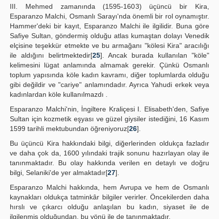
III. Mehmed zamanında (1595-1603) üçüncü bir Kira,
Esparanzo Malchi, Osmanlı Sarayı'nda önemli bir rol oynamıştır.
Hammer'deki bir kayıt, Esparanzo Malchi ile ilgilidir. Buna göre
Safiye Sultan, göndermiş olduğu atlas kumaştan dolayı Venedik
elçisine teşekkür etmekte ve bu armağanı "kölesi Kira" aracılığı
ile aldığını belirtmektedir[
25
]. Ancak burada kullanılan "köle"
kelimesini lügat anlamında almamak gerekir. Çünkü Osmanlı
toplum yapısında köle kadın kavramı, diğer toplumlarda olduğu
gibi değildir ve "cariye" anlamındadır. Ayrıca Yahudi erkek veya
kadınlardan köle kullanılmazdı .
Esparanzo Malchi'nin, İngiltere Kraliçesi I. Elisabeth'den, Safiye
Sultan için kozmetik eşyası ve güzel giysiler istediğini, 16 Kasım
1599 tarihli mektubundan öğreniyoruz[
26
].
Bu üçüncü Kira hakkındaki bilgi, diğerlerinden oldukça fazladır
ve daha çok da, 1600 yılındaki trajik sonunu hazırlayan olay ile
tanınmaktadır. Bu olay hakkında verilen en detaylı ve doğru
bilgi, Selaniki'de yer almaktadır[
27
].
Esparanzo Malchi hakkında, hem Avrupa ve hem de Osmanlı
kaynakları oldukça tatminkâr bilgiler verirler. Öncekilerden daha
hırslı ve çıkarcı olduğu anlaşılan bu kadın, siyaset ile de
ilgilenmiş olduğundan, bu yönü ile de tanınmaktadır.