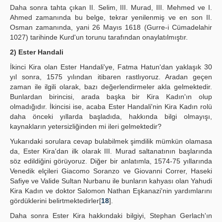
Daha sonra tahta çıkan II. Selim, III. Murad, III. Mehmed ve I.
Ahmed zamanında bu belge, tekrar yenilenmiş ve en son II.
Osman zamanında, yani 26 Mayıs 1618 (Gurre-i Cümadelahir
1027) tarihinde Kurd'un torunu tarafından onaylatılmıştır.
2) Ester Handali
İkinci Kira olan Ester Handali'ye, Fatma Hatun'dan yaklaşık 30
yıl sonra, 1575 yılından itibaren rastlıyoruz. Aradan geçen
zaman ile ilgili olarak, bazı değerlendirmeler akla gelmektedir.
Bunlardan birincisi, arada başka bir Kira Kadın'ın olup
olmadığıdır. İkincisi ise, acaba Ester Handali'nin Kira Kadın rolü
daha önceki yıllarda başladıda, hakkında bilgi olmayışı,
kaynakların yetersizliğinden mi ileri gelmektedir?
Yukarıdaki sorulara cevap bulabilmek şimdilik mümkün olamasa
da, Ester Kira'dan ilk olarak III. Murad saltanatının başlarında
söz edildiğini görüyoruz. Diğer bir anlatımla, 1574-75 yıllarında
Venedik elçileri Giacomo Soranzo ve Giovanni Correr, Haseki
Safiye ve Valide Sultan Nurbanu ile bunların kahyası olan Yahudi
Kira Kadın ve doktor Salomon Nathan Eşkanazi'nin yardımlarını
gördüklerini belirtmektedirler[
18
].
Daha sonra Ester Kira hakkındaki bilgiyi, Stephan Gerlach'ın