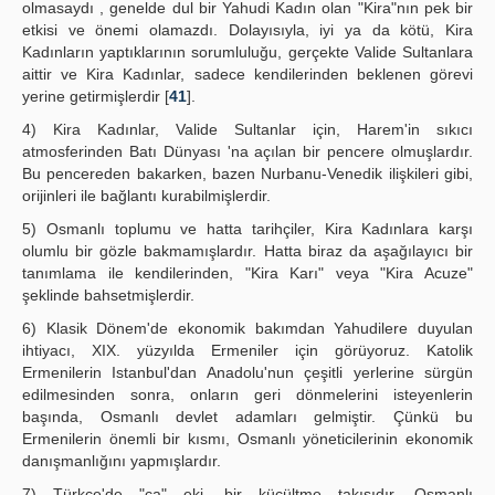
olmasaydı , genelde dul bir Yahudi Kadın olan "Kira"nın pek bir
etkisi ve önemi olamazdı. Dolayısıyla, iyi ya da kötü, Kira
Kadınların yaptıklarının sorumluluğu, gerçekte Valide Sultanlara
aittir ve Kira Kadınlar, sadece kendilerinden beklenen görevi
yerine getirmişlerdir [
41
].
4) Kira Kadınlar, Valide Sultanlar için, Harem'in sıkıcı
atmosferinden Batı Dünyası 'na açılan bir pencere olmuşlardır.
Bu pencereden bakarken, bazen Nurbanu-Venedik ilişkileri gibi,
orijinleri ile bağlantı kurabilmişlerdir.
5) Osmanlı toplumu ve hatta tarihçiler, Kira Kadınlara karşı
olumlu bir gözle bakmamışlardır. Hatta biraz da aşağılayıcı bir
tanımlama ile kendilerinden, "Kira Karı" veya "Kira Acuze"
şeklinde bahsetmişlerdir.
6) Klasik Dönem'de ekonomik bakımdan Yahudilere duyulan
ihtiyacı, XIX. yüzyılda Ermeniler için görüyoruz. Katolik
Ermenilerin Istanbul'dan Anadolu'nun çeşitli yerlerine sürgün
edilmesinden sonra, onların geri dönmelerini isteyenlerin
başında, Osmanlı devlet adamları gelmiştir. Çünkü bu
Ermenilerin önemli bir kısmı, Osmanlı yöneticilerinin ekonomik
danışmanlığını yapmışlardır.
7) Türkçe'de "ca" eki, bir küçültme takısıdır. Osmanlı