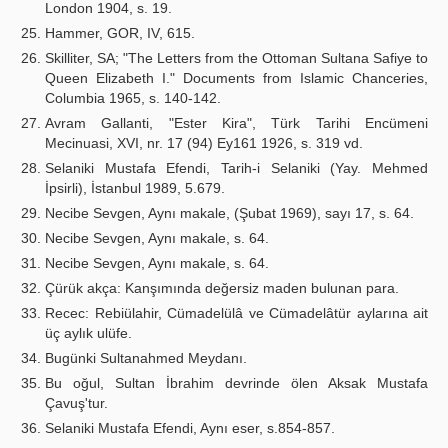
London 1904, s. 19.
Hammer, GOR, IV, 615.
Skilliter, SA; "The Letters from the Ottoman Sultana Safiye to
Queen Elizabeth I." Documents from Islamic Chanceries,
Columbia 1965, s. 140-142.
Avram Gallanti, "Ester Kira", Türk Tarihi Encümeni
Mecinuasi, XVI, nr. 17 (94) Ey161 1926, s. 319 vd.
Selaniki Mustafa Efendi, Tarih-i Selaniki (Yay. Mehmed
İpsirli), İstanbul 1989, 5.679.
Necibe Sevgen, Aynı makale, (Şubat 1969), sayı 17, s. 64.
Necibe Sevgen, Aynı makale, s. 64.
Necibe Sevgen, Aynı makale, s. 64.
Çürük akça: Kanşımında değersiz maden bulunan para.
Recec: Rebiülahir, Cümadelülâ ve Cümadelâtür aylarına ait
üç aylık ulüfe.
Bugünki Sultanahmed Meydanı.
Bu oğul, Sultan İbrahim devrinde ölen Aksak Mustafa
Çavuş'tur.
Selaniki Mustafa Efendi, Aynı eser, s.854-857.