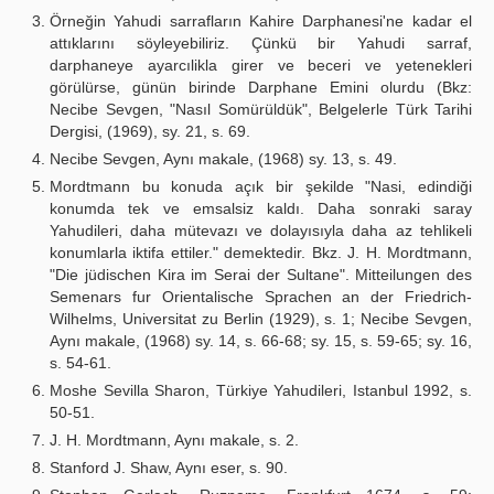
Örneğin Yahudi sarrafların Kahire Darphanesi'ne kadar el
attıklarını söyleyebiliriz. Çünkü bir Yahudi sarraf,
darphaneye ayarcılikla girer ve beceri ve yetenekleri
görülürse, günün birinde Darphane Emini olurdu (Bkz:
Necibe Sevgen, "Nasıl Somürüldük", Belgelerle Türk Tarihi
Dergisi, (1969), sy. 21, s. 69.
Necibe Sevgen, Aynı makale, (1968) sy. 13, s. 49.
Mordtmann bu konuda açık bir şekilde "Nasi, edindiği
konumda tek ve emsalsiz kaldı. Daha sonraki saray
Yahudileri, daha mütevazı ve dolayısıyla daha az tehlikeli
konumlarla iktifa ettiler." demektedir. Bkz. J. H. Mordtmann,
"Die jüdischen Kira im Serai der Sultane". Mitteilungen des
Semenars fur Orientalische Sprachen an der Friedrich-
Wilhelms, Universitat zu Berlin (1929), s. 1; Necibe Sevgen,
Aynı makale, (1968) sy. 14, s. 66-68; sy. 15, s. 59-65; sy. 16,
s. 54-61.
Moshe Sevilla Sharon, Türkiye Yahudileri, Istanbul 1992, s.
50-51.
J. H. Mordtmann, Aynı makale, s. 2.
Stanford J. Shaw, Aynı eser, s. 90.