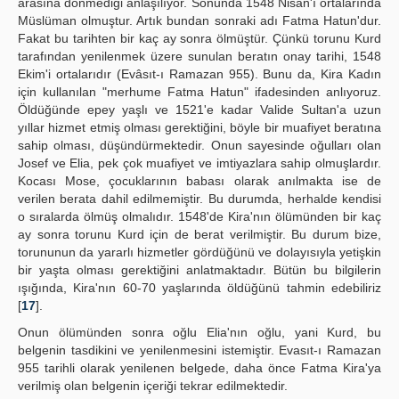
arasına dönmediği anlaşılıyor. Sonunda 1548 Nisan'ı ortalarında
Müslüman olmuştur. Artık bundan sonraki adı Fatma Hatun'dur.
Fakat bu tarihten bir kaç ay sonra ölmüştür. Çünkü torunu Kurd
tarafından yenilenmek üzere sunulan beratın onay tarihi, 1548
Ekim'i ortalarıdır (Evâsıt-ı Ramazan 955). Bunu da, Kira Kadın
için kullanılan "merhume Fatma Hatun" ifadesinden anlıyoruz.
Öldüğünde epey yaşlı ve 1521'e kadar Valide Sultan'a uzun
yıllar hizmet etmiş olması gerektiğini, böyle bir muafiyet beratına
sahip olması, düşündürmektedir. Onun sayesinde oğulları olan
Josef ve Elia, pek çok muafiyet ve imtiyazlara sahip olmuşlardır.
Kocası Mose, çocuklarının babası olarak anılmakta ise de
verilen berata dahil edilmemiştir. Bu durumda, herhalde kendisi
o sıralarda ölmüş olmalıdır. 1548'de Kira'nın ölümünden bir kaç
ay sonra torunu Kurd için de berat verilmiştir. Bu durum bize,
torununun da yararlı hizmetler gördüğünü ve dolayısıyla yetişkin
bir yaşta olması gerektiğini anlatmaktadır. Bütün bu bilgilerin
ışığında, Kira'nın 60-70 yaşlarında öldüğünü tahmin edebiliriz
[
17
].
Onun ölümünden sonra oğlu Elia'nın oğlu, yani Kurd, bu
belgenin tasdikini ve yenilenmesini istemiştir. Evasıt-ı Ramazan
955 tarihli olarak yenilenen belgede, daha önce Fatma Kira'ya
verilmiş olan belgenin içeriği tekrar edilmektedir.