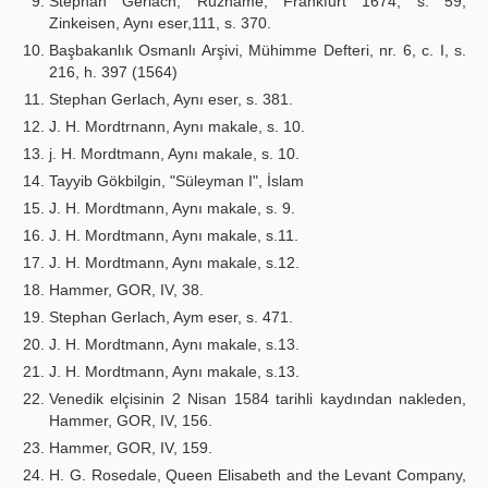
Stephan Gerlach, Ruzname, Frankfurt 1674, s. 59;
Zinkeisen, Aynı eser,111, s. 370.
Başbakanlık Osmanlı Arşivi, Mühimme Defteri, nr. 6, c. I, s.
216, h. 397 (1564)
Stephan Gerlach, Aynı eser, s. 381.
J. H. Mordtrnann, Aynı makale, s. 10.
j. H. Mordtmann, Aynı makale, s. 10.
Tayyib Gökbilgin, "Süleyman I", İslam
J. H. Mordtmann, Aynı makale, s. 9.
J. H. Mordtmann, Aynı makale, s.11.
J. H. Mordtmann, Aynı makale, s.12.
Hammer, GOR, IV, 38.
Stephan Gerlach, Aym eser, s. 471.
J. H. Mordtmann, Aynı makale, s.13.
J. H. Mordtmann, Aynı makale, s.13.
Venedik elçisinin 2 Nisan 1584 tarihli kaydından nakleden,
Hammer, GOR, IV, 156.
Hammer, GOR, IV, 159.
H. G. Rosedale, Queen Elisabeth and the Levant Company,