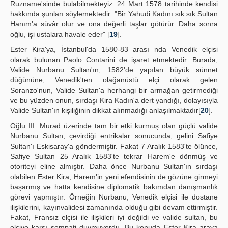
Ruzname'sinde bulabilmekteyiz. 24 Mart 1578 tarihinde kendisi
hakkında şunları söylemektedir: "Bir Yahudi Kadını sık sık Sultan
Hanım'a süvâr olur ve ona değerli taşlar götürür. Daha sonra
oğlu, işi ustalara havale eder" [
19
].
Ester Kira'ya, İstanbul'da 1580-83 arası nda Venedik elçisi
olarak bulunan Paolo Contarini de işaret etmektedir. Burada,
Valide Nurbanu Sultan'ın, 1582'de yapılan büyük sünnet
düğününe, Venedik'ten olağanüstü elçi olarak gelen
Soranzo'nun, Valide Sultan'a herhangi bir armağan getirmediği
ve bu yüzden onun, sırdaşı Kira Kadın'a dert yandığı, dolayısıyla
Valide Sultan'ın kişiliğinin dikkat alınmadığı anlaşılmaktadır[
20
].
Oğlu III. Murad üzerinde tam bir etki kurmuş olan güçlü valide
Nurbanu Sultan, çevirdiği entrikalar sonucunda, gelini Safiye
Sultan'ı Eskisaray'a göndermiştir. Fakat 7 Aralık 1583'te ölünce,
Safiye Sultan 25 Aralık 1583'te tekrar Harem'e dönmüş ve
otoriteyi eline almıştır. Daha önce Nurbanu Sultan'ın sırdaşı
olabilen Ester Kira, Harem'in yeni efendisinin de gözüne girmeyi
başarmış ve hatta kendisine diplomatik bakımdan danışmanlık
görevi yapmıştır. Örneğin Nurbanu, Venedik elçisi ile dostane
ilişkilerini, kayınvalidesi zamanında olduğu gibi devam ettirmiştir.
Fakat, Fransız elçisi ile ilişkileri iyi değildi ve valide sultan, bu
elçiye karşı sempati duymuyordu. Bu konuda Ester Kira araya