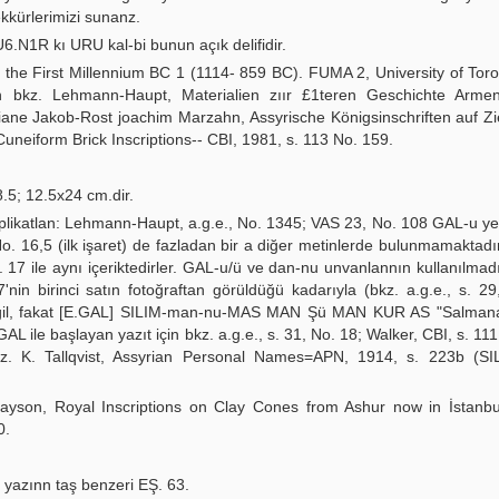
kürlerimizi sunanz.
U6.N1R kı URU kal-bi bunun açık delifidir.
f the First Millennium BC 1 (1114- 859 BC). FUMA 2, University of Tor
n bkz. Lehmann-Haupt, Materialien zıır £1teren Geschichte Arme
iane Jakob-Rost joachim Marzahn, Assyrische Königsinschriften auf Z
neiform Brick Inscriptions-- CBI, 1981, s. 113 No. 159.
8.5; 12.5x24 cm.dir.
duplikatlan: Lehmann-Haupt, a.g.e., No. 1345; VAS 23, No. 108 GAL-u y
 16,5 (ilk işaret) de fazladan bir a diğer metinlerde bulunmamaktadı
17 ile aynı içeriktedirler. GAL-u/ü ve dan-nu unvanlannın kullanılmadı
7'nin birinci satın fotoğraftan görüldüğü kadarıyla (bkz. a.g.e., s. 29
 değil, fakat [E.GAL] SILIM-man-nu-MAS MAN Şü MAN KUR AS "Salmanas
 GAL ile başlayan yazıt için bkz. a.g.e., s. 31, No. 18; Walker, CBI, s. 11
kz. K. Tallqvist, Assyrian Personal Names=APN, 1914, s. 223b (S
Grayson, Royal Inscriptions on Clay Cones from Ashur now in İstanb
0.
a yazınn taş benzeri EŞ. 63.