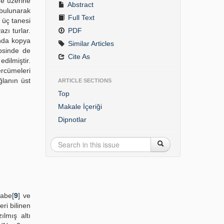
me üzerine
Abstract
 bulunarak
Full Text
 üç tanesi
zı turlar.
PDF
nda kopya
Similar Articles
psinde de
Cite As
dilmiştir.
ercümeleri
ğlanın üst
ARTICLE SECTIONS
Top
Makale İçeriği
Dipnotlar
tabe[
9
] ve
eri bilinen
ılmış altı