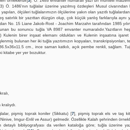
nen örneklerdir[
3
]. Ö. 1485 envanter numaralı yazı un muhtelif malze
3) Ö. 1486'nın tuğlalar üzerine yazılmış özdeşleri Musul civarından
apılan, ölçüleri tuğlalarımızın ölçülerine yakın olan yazıtlı tuğlalardan
eş satırlık bir yazıttan düzgün olup, çok küçük yanlış farklarıyla aynı ya
dan No. 15 Liane Jakob-Rost - Joachim Marzahn tarafından 1985 yılı
ulunan bu sonuncu tuğla VA 8987 envanter numaralıdır.Yazıtların he
 Kulenin birer inşaat elemanı oldukları ve Kulenin inşaatına işaret e
lenmiş bulunan her iki tuğla yazıtımızın kopyaları, transkripsiyonları, t
36.5x36x11.5 cm., ince saman katkılı, açık pembe renkli, sağlam. Tu
i kitabe yer yer bozuktur.
kralı,
 kralıydı.
alar, pişmiş toprak koniler (Sikkatu) [
7
], pişmiş toprak els ve taş ki
, Ninive, Imgur-Enlil ve Assur) gelmedir. Özellikle Kalah şehrinden örnekl
 detaylı bibliyografyası da verilen kataloğa göre; tuğla üzerine yaz