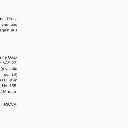
onto Press
niens und
iegeln aus
erine GAL-
r. VAS 23,
ğı yazıtta
, res. 16)
ar III'ün
1, No. 155.
IL1M-man-
uI=RICCA,