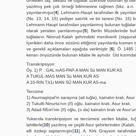
örnekleri taş, sikkatu ve tuğlalar üzerinde bulunan iyi bili
yazılmış pek çok örneği bilinmesine rağmen (bkz. a.n. 
yayınlarımışur[
4
]. Lehmann-Haupt tarafından ilk yayınlan y
(No. 13, 14, 15) yedişer satırlık ve bir tanesi (No. 16) b
Lehmann-Haupt tarafından yayınlanmış bulunan tuğlalar
olarak yeniden yarnlanmışur[
5
]. Berlin Müzelerinde b
tuğlaların Nimrud-Kalah şehrindeki merdivenli (siqqurat)
İçerikleri daha önce sözünü ettiğimiz yayınlarda kısmen iş
ve gerekli açıklamaları aşağıda verilmiştir [
6
]. Ö. 1485 
kenarı önyüzünde bulunan kitabe ile aynıdır. Üst kısımdak
Transkripsiyon:
Öy. 1) P. ..GAL mAS-PAP-A MAN Sü MAN KUR AS
A TUKUL-MAS MAN Sü MAN KUR AS
A 10-RIN.T;k1i MAN SÛ MAN KUR AS-ma.
Tercüme:
1) Asurnaşirpal'in sarayına (ait tuğla), kainatın kralı, Asur 
2) Tukulti-Ninurta'nın (II) oğlu, kainatın kralı, Asur kralı,
3) Adad-N5ıiri'nin (II) oğlu, (o da) kainatın kralı ve Asur'un
Yukarıda transkripsiyon ve tercümesi verilen kitabe, tuğl
lahitlerle[
10
] yazılmış ve çeşitli Asur şehirlerinden (Kalah
elli özdeşi saptanmıştır[
11
]. A. Kirk Grayson tarafından