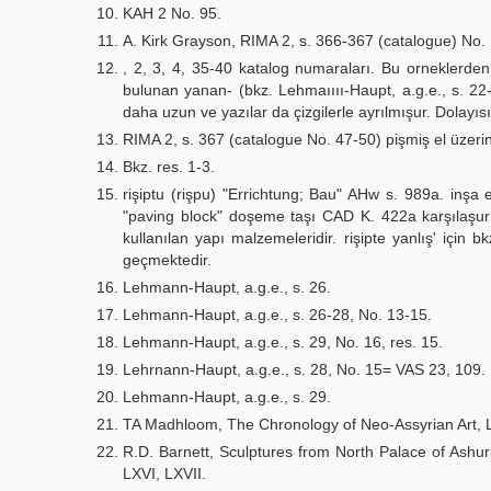
KAH 2 No. 95.
A. Kirk Grayson, RIMA 2, s. 366-367 (catalogue) No.
, 2, 3, 4, 35-40 katalog numaraları. Bu orneklerde
bulunan yanan- (bkz. Lehmaıııı-Haupt, a.g.e., s. 22-
daha uzun ve yazılar da çizgilerle ayrılmışur. Dolayıs
RIMA 2, s. 367 (catalogue No. 47-50) pişmiş el üzeri
Bkz. res. 1-3.
rişiptu (rişpu) "Errichtung; Bau" AHw s. 989a. inşa 
"paving block" doşeme taşı CAD K. 422a karşılaşurıl
kullanılan yapı malzemeleridir. rişipte yanlış' için 
geçmektedir.
Lehmann-Haupt, a.g.e., s. 26.
Lehmann-Haupt, a.g.e., s. 26-28, No. 13-15.
Lehmann-Haupt, a.g.e., s. 29, No. 16, res. 15.
Lehrnann-Haupt, a.g.e., s. 28, No. 15= VAS 23, 109.
Lehmann-Haupt, a.g.e., s. 29.
TA Madhloom, The Chronology of Neo-Assyrian Art, 
R.D. Barnett, Sculptures from North Palace of Ashu
LXVI, LXVII.