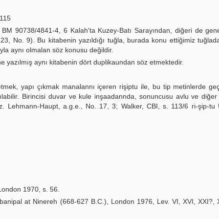
 115
n BM 90738/4841-4, 6 Kalah'ta Kuzey-Batı Sarayından, diğeri de gen
23, No. 9). Bu kitabenin yazıldığı tuğla, burada konu ettiğimiz tuğla
ıyla aynı olmalan söz konusu değildir.
ne yazılmış aynı kitabenin dört duplikaundan söz etmektedir.
etmek, yapı çıkmak manalannı içeren rişiptu ile, bu tip metinlerde geç
abilir. Birincisi duvar ve kule inşaadannda, sonuncusu avlu ve diğer
bkz. Lehmann-Haupt, a.g.e., No. 17, 3; Walker, CBI, s. 113/6 ri-şip-tu 
London 1970, s. 56.
rbanipal at Ninereh (668-627 B.C.), London 1976, Lev. VI, XVI, XXI?,