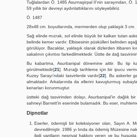
Tuğlalardan Ö. 1485 Asurnaşirpal II'nin sarayından, Ö. 1
59 yıllık bir devreyi aydınlattıklarını söyleyebiliriz.
Ö. 1487
28x48 cm. boyutlarında, mermerden olup yaklaşık 3 cm. kal
Sağ elinde mızrak, sol elinde büyük bir kalkan tutan aske
belinde kemer vardır. Elbisesinin püskülleri belinden aşa
görülüyor. Bacaklar, yaklaşık olarak dizlerden itibaren kır
sakalının çıkıntısı farkedilmektedir. Üstte de dağ tasvirin
Bu kabartma, Asurbanipal dönemine aittir. Bu tip 
görülmektedir[
21
]. Mızrağı tarihleme için bir ipucu ver
Kuzey Sarayı'ndaki tasvirlerde vardır[
22
]. Bu askerler g
almaktadır. Arkalarında da ellerini kavuşturmuş subayl
kenarları korunmuştur.
üstteki dağ tasvirinden dolayı, Asurbanipal'in dağlık b
sahneyi Barnett'in eserinde bulamadık. Bu eser, muhtemel
Dipnotlar
Eserler, ödemişli bir koleksiyoner olan, Sayın A. 
devredilmiştir. 1986 yı lında da ödemiş Müzesine nakle
ilgili yantlann neşriyat hakkını veren ve bu husus