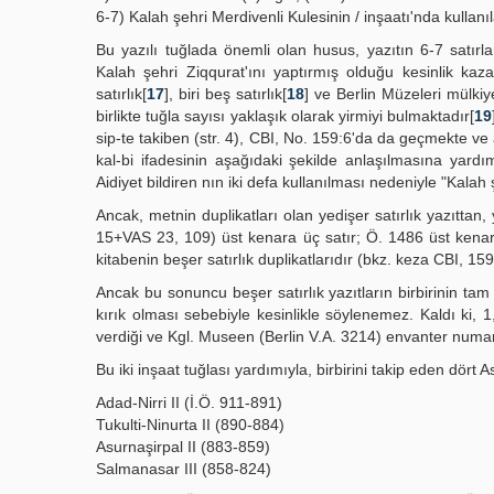
6-7) Kalah şehri Merdivenli Kulesinin / inşaatı'nda kullanıl
Bu yazılı tuğlada önemli olan husus, yazıtın 6-7 satırla
Kalah şehri Ziqqurat'ını yaptırmış olduğu kesinlik kaz
satırlık[
17
], biri beş satırlık[
18
] ve Berlin Müzeleri mülki
birlikte tuğla sayısı yaklaşık olarak yirmiyi bulmaktadır[
19
sip-te takiben (str. 4), CBI, No. 159:6'da da geçmekte v
kal-bi ifadesinin aşağıdaki şekilde anlaşılmasına yardım
Aidiyet bildiren nın iki defa kullanılması nedeniyle "Kalah 
Ancak, metnin duplikatları olan yedişer satırlık yazıtta
15+VAS 23, 109) üst kenara üç satır; Ö. 1486 üst kenara
kitabenin beşer satırlık duplikatlarıdır (bkz. keza CBI, 159
Ancak bu sonuncu beşer satırlık yazıtların birbirinin ta
kırık olması sebebiyle kesinlikle söylenemez. Kaldı ki
verdiği ve Kgl. Museen (Berlin V.A. 3214) envanter numar
Bu iki inşaat tuğlası yardımıyla, birbirini takip eden dört A
Adad-Nirri II (İ.Ö. 911-891)
Tukulti-Ninurta II (890-884)
Asurnaşirpal II (883-859)
Salmanasar III (858-824)