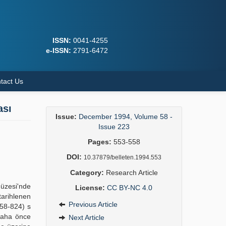
ISSN:
0041-4255
e-ISSN:
2791-6472
tact Us
ası
Issue:
December 1994, Volume 58 -
Issue 223
Pages:
553-558
DOI:
10.37879/belleten.1994.553
Category:
Research Article
üzesi'nde
License:
CC BY-NC 4.0
tarihlenen
Previous Article
858-824) s
 daha önce
Next Article