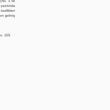
 (No. 3 ve
 yazıtında
zellikleri
nın gelmiş
No. 159.