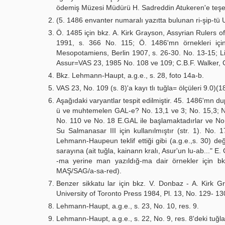
ödemiş Müzesi Müdürü H. Sadreddin Atukeren'e teşek
(5. 1486 envanter numaralı yazıtta bulunan ri-şip-tü 
Ö. 1485 için bkz. A. Kirk Grayson, Assyrian Rulers o
1991, s. 366 No. 115; Ö. 1486'mn örnekleri içi
Mesopotamiens, Berlin 1907, s. 26-30. No. 13-15; L
Assur=VAS 23, 1985 No. 108 ve 109; C.B.F. Walker, Cu
Bkz. Lehmann-Haupt, a.g.e., s. 28, foto 14a-b.
VAS 23, No. 109 (s. 8)'a kayı tlı tuğla= ölçüleri 9.0)(1
Aşağıdaki varyantlar tespit edilmiştir. 45. 1486'mn 
ü ve muhtemelen GAL-e? No. 13,1 ve 3; No. 15,3; No.
No. 110 ve No. 18 E.GAL ile başlamaktadırlar ve No. 
Su Salmanasar III için kullanılmıştır (str. 1). No. 1
Lehmann-Haupeun teklif ettiği gibi (a.g.e.,s. 30)
sarayına (ait tuğla, kainann kralı, Asur'un lu-ab..." E.
-ma yerine man yazıldığ-ma dair örnekler için b
MAŞ/SAG/a-sa-red).
Benzer sikkatu lar için bkz. V. Donbaz - A. Kirk 
University of Toronto Press 1984, Pl. 13, No. 129- 13
Lehmann-Haupt, a.g.e., s. 23, No. 10, res. 9.
Lehmann-Haupt, a.g.e., s. 22, No. 9, res. 8'deki tuğl