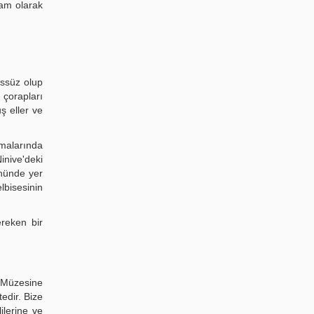
lam olarak
üssüz olup
 çorapları
uş eller ve
malarında
inive'deki
önünde yer
lbisesinin
ereken bir
e Müzesine
edir. Bize
ilerine ve