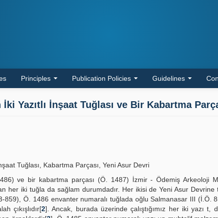
les
Principles
Publication Policies
Guidelines
Con
ki Yazıtlı İnşaat Tuğlası ve Bir Kabartma Parç
İnşaat Tuğlası, Kabartma Parçası, Yeni Asur Devri
1486) ve bir kabartma parçası (Ö. 1487) İzmir - Ödemiş Arkeoloji M
nan her iki tuğla da sağlam durumdadır. Her ikisi de Yeni Asur Devrine 
 883-859), Ö. 1486 envanter numaralı tuğlada oğlu Salmanasar III (İ.Ö. 
ah çıkışlıdır[
2
]. Ancak, burada üzerinde çalıştığımız her iki yazı t,