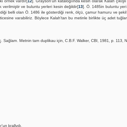
ki örnek vardır[
12
]. Grayson'un kataloğıında kesin olarak Kalah çıkışlı
 verilmiştir ve buluntu yerleri kesin değildir[
13
]. Ö. 1485in buluntu yeri
ği belli olan Ö. 1486 ile gösterdiği renk, ölçü, çamur hamuru ve şekil ö
cesine varabiliriz. Böylece Kalah'tan bu metinle birlikte üç adet tuğla
. Sağlam. Metnin tam duplikau için, C.B.F. Walker, CBI, 1981, p. 113, 
r'un krallydı.