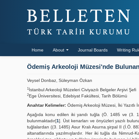
Home
About
Journal Boards
Writing Ru
Ödemiş Arkeoloji Müzesi'nde Bulunan İ
Veysel Donbaz, Süleyman Özkan
1
İstanbul Arkeoloji Müzeleri Civiyazılı Belgeler Arşivi Şefi
2
Ege Üniversitesi, Edebiyat Fakültesi, Tarih Bölümü
Anahtar Kelimeler:
Ödemiş Arkeoloji Müzesi, İki Yazıtlı 
Aşağıda konu edilen iki yandı tuğla (Ö. 1485 ve (3. 
bulunmaktadır[
1
]. Üst kenarları ve önyüzleri yazılı bulu
tuğlalardan ((3. 1485) Asur Kralı Asurna.şirpal II (İ.Ö.
altanatlarında yazılmışlardır. Her iki tuğla da Nimrud-Kal