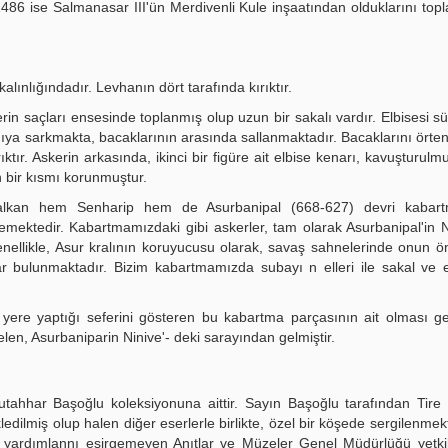
486 ise Salmanasar III'ün Merdivenli Kule inşaatından olduklarını top
ınlığındadır. Levhanın dört tarafında kırıktır.
rin saçları ensesinde toplanmış olup uzun bir sakalı vardır. Elbisesi s
ğıya sarkmakta, bacaklarının arasında sallanmaktadır. Bacaklarını örten
ıktır. Askerin arkasında, ikinci bir figüre ait elbise kenarı, kavuşturulm
in bir kısmı korunmuştur.
kalkan hem Senharip hem de Asurbanipal (668-627) devri kabart
memektedir. Kabartmamızdaki gibi askerler, tam olarak Asurbanipal'in N
enellikle, Asur kralının koruyucusu olarak, savaş sahnelerinde onun 
ar bulunmaktadır. Bizim kabartmamızda subayı n elleri ile sakal ve e
ir yere yaptığı seferini gösteren bu kabartma parçasının ait olması g
en, Asurbaniparin Ninive'- deki sarayından gelmiştir.
Mutahhar Başoğlu koleksiyonuna aittir. Sayın Başoğlu tarafından Tir
dilmiş olup halen diğer eserlerle birlikte, özel bir köşede sergilenmekt
ta yardımlannı esirgemeyen Anıtlar ve Müzeler Genel Müdürlüğü yetkil