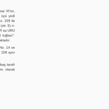
ar III'ün,
 üçü yedi
o. 159 ile
str. 5) ri-
NIR sa URU
 tuğlası".
aktadır.
(No. 14 ve
. 108 aynı
baş tarafı
cm. olarak