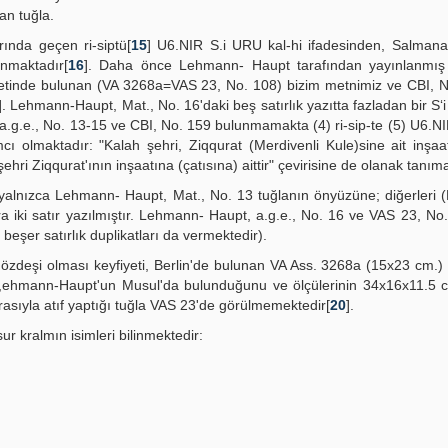
an tuğla.
rında geçen ri-siptü[
15
] U6.NIR S.i URU kal-hi ifadesinden, Salmanas
anmaktadır[
16
]. Daha önce Lehmann- Haupt tarafından yayınlanmış
yetinde bulunan (VA 3268a=VAS 23, No. 108) bizim metnimiz ve CBI, N
]. Lehmann-Haupt, Mat., No. 16'daki beş satırlık yazıtta fazladan bir S‘i (
e a.g.e., No. 13-15 ve CBI, No. 159 bulunmamakta (4) ri-sip-te (5) U6.
cı olmaktadır: "Kalah şehri, Ziqqurat (Merdivenli Kule)sine ait inşaat
şehri Ziqqurat'ının inşaatına (çatısına) aittir" çevirisine de olanak tanım
n, yalnızca Lehmann- Haupt, Mat., No. 13 tuğlanın önyüzüne; diğerleri 
 iki satır yazılmıştır. Lehmann- Haupt, a.g.e., No. 16 ve VAS 23, No
 beşer satırlık duplikatları da vermektedir).
m özdeşi olması keyfiyeti, Berlin'de bulunan VA Ass. 3268a (15x23 cm.) 
, 1,ehmann-Haupt'un Musul'da bulunduğunu ve ölçülerinin 34x16x11.5 
asıyla atıf yaptığı tuğla VAS 23'de görülmemektedir[
20
].
sur kralmın isimleri bilinmektedir: