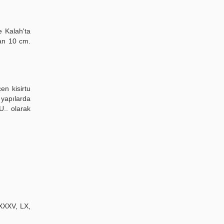
e Kalah'ta
dan 10 cm.
en kisirtu
 yapılarda
U.. olarak
 XXXV, LX,