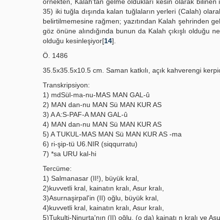
örnekten, Kalah'tan gelme oldukları kesin olarak bilinen i
35) iki tuğla dışında kalan tuğlaların yerleri (Calah) olarak
belirtilmemesine rağmen; yazıtından Kalah şehrinden geldi
göz önüne alındığında bunun da Kalah çıkışlı olduğu neti
olduğu kesinleşiyor[
14
].
Ö. 1486
35.5x35.5x10.5 cm. Saman katkılı, açık kahverengi kerpiç
Transkripsiyon:
1) mdSül-ma-nu-MAS MAN GAL-û
2) MAN dan-nu MAN Sü MAN KUR AS
3) A A:S-PAF-A MAN GAL-û
4) MAN dan-nu MAN Sü MAN KUR AS
5) A TUKUL-MAS MAN Sü MAN KUR AS -ma
6) ri-şip-tü U6.NIR (siqqurratu)
7) *sa URU kal-hi
Tercüme:
1) Salmanasar (II!), büyük kral,
2)kuvvetli kral, kainatın kralı, Asur kralı,
3)Asurnaşirpal'in (II) oğlu, büyük kral,
4)kuvvetli kral, kainatın kralı, Asur kralı,
5)Tukulti-Ninurta'nın (II) oğlu, (o da) kainatı n kralı ve Asu