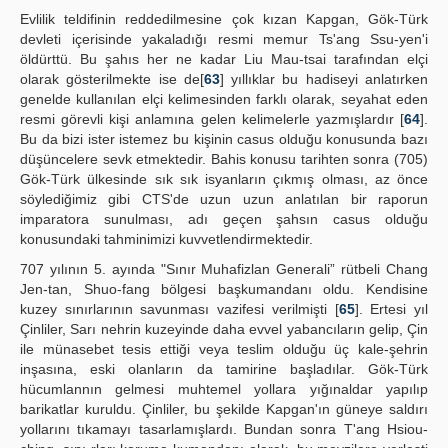
Evlilik teldifinin reddedilmesine çok kızan Kapgan, Gök-Türk
devleti içerisinde yakaladığı resmi memur Ts'ang Ssu-yen'i
öldürttü. Bu şahıs her ne kadar Liu Mau-tsai tarafından elçi
olarak gösterilmekte ise de[
63
] yıllıklar bu hadiseyi anlatırken
genelde kullanılan elçi kelimesinden farklı olarak, seyahat eden
resmi görevli kişi anlamına gelen kelimelerle yazmışlardır [
64
].
Bu da bizi ister istemez bu kişinin casus olduğu konusunda bazı
düşüncelere sevk etmektedir. Bahis konusu tarihten sonra (705)
Gök-Türk ülkesinde sık sık isyanların çıkmış olması, az önce
söylediğimiz gibi CTS'de uzun uzun anlatılan bir raporun
imparatora sunulması, adı geçen şahsın casus olduğu
konusundaki tahminimizi kuvvetlendirmektedir.
707 yılının 5. ayında "Sınır Muhafizlan Generali” rütbeli Chang
Jen-tan, Shuo-fang bölgesi başkumandanı oldu. Kendisine
kuzey sınırlarının savunması vazifesi verilmişti [
65
]. Ertesi yıl
Çinliler, Sarı nehrin kuzeyinde daha evvel yabancıların gelip, Çin
ile münasebet tesis ettiği veya teslim olduğu üç kale-şehrin
inşasına, eski olanların da tamirine başladılar. Gök-Türk
hücumlannın gelmesi muhtemel yollara yığınaldar yapılıp
barikatlar kuruldu. Çinliler, bu şekilde Kapgan'ın güneye saldırı
yollarını tıkamayı tasarlamışlardı. Bundan sonra T'ang Hsiou-