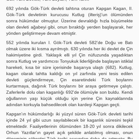
Publication Policies
692 yılında Gök-Türk devleti tahtına oturan Kapgan Kagan, II.
Gök-Türk devletinin kurucusu Kutlug (ilteriş)'un ölümünden
Guidelines
sonra hükümdar olmuştur. Üzerine devraldığı hızla büyümekte
olan devleti ağabeyi gibi, onun bıraktığı yerden başlayarak, her
Contact Us
yönden geliştirmeye devam etmiştir.
552 yılında kurulan I. Gök-Türk devleti 582'de Doğu ve Batı
olmak üzere iki kısma ayrılmıştı. 630 yılında her iki devlet de Çin
hakimiyetine girdi. Yaklaşık elli yıl Çin nüfuzunda yaşadıktan
sonra Kutlug ve yardımcısı Tonyukuk liderliğinde başlayan istiklal
hareketi, kısa bir süre içerisinde başarıya ulaştı (682). Kutlug,
kagan olarak tahtta kaldığı on yıl zarfında yeni tesis edilen
devleti güçlendirmeye, Çin esaretindeki Türk boylannı
kurtarmaya, dağınık Türk boylarını bir araya getirmeye çalıştı.
Zaferlerle dolu olan kaganlığı 692'de ölümüyle son buldu. Kendi
oğullannın yaşı küçük olduğu için yerine Çin kaynaklannda
adından korkuyla bahsedilecek olan kardeşi Kapgan geçti.
Kapgan'ın hükümdarlığı iki yüzyıl süren Gök-Türk devleti tarihi
içinde 24 yıl gibi uzun sayılabilecek bir kaganlık süresini teşkil
etmektedir. Faaliyetlerinin ölümünden 18-20 yıl sonra dikilecek
Orhun Yazıtlar'ın gayet açık şekilde anlatılmış olması, onun
döneminin şöhretini Türk tarihi açısından daha da artmıştır. Bu