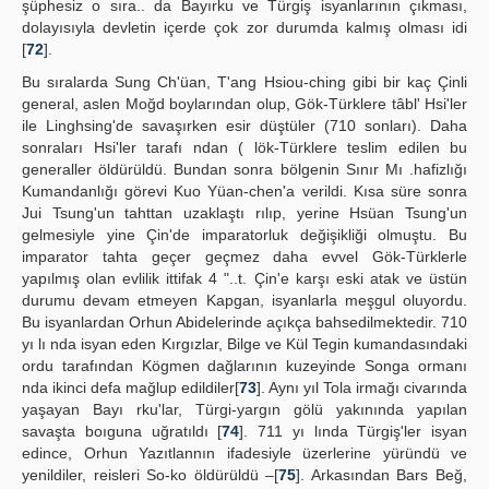
şüphesiz o sıra.. da Bayırku ve Türgiş isyanlarının çıkması,
dolayısıyla devletin içerde çok zor durumda kalmış olması idi
[
72
].
Bu sıralarda Sung Ch'üan, T'ang Hsiou-ching gibi bir kaç Çinli
general, aslen Moğd boylarından olup, Gök-Türklere tâbl' Hsi'ler
ile Linghsing'de savaşırken esir düştüler (710 sonları). Daha
sonraları Hsi'ler tarafı ndan ( lök-Türklere teslim edilen bu
generaller öldürüldü. Bundan sonra bölgenin Sınır Mı .hafizlığı
Kumandanlığı görevi Kuo Yüan-chen'a verildi. Kısa süre sonra
Jui Tsung'un tahttan uzaklaştı rılıp, yerine Hsüan Tsung'un
gelmesiyle yine Çin'de imparatorluk değişikliği olmuştu. Bu
imparator tahta geçer geçmez daha evvel Gök-Türklerle
yapılmış olan evlilik ittifak 4 "..t. Çin'e karşı eski atak ve üstün
durumu devam etmeyen Kapgan, isyanlarla meşgul oluyordu.
Bu isyanlardan Orhun Abidelerinde açıkça bahsedilmektedir. 710
yı lı nda isyan eden Kırgızlar, Bilge ve Kül Tegin kumandasındaki
ordu tarafından Kögmen dağlarının kuzeyinde Songa ormanı
nda ikinci defa mağlup edildiler[
73
]. Aynı yıl Tola irmağı civarında
yaşayan Bayı rku'lar, Türgi-yargın gölü yakınında yapılan
savaşta boıguna uğratıldı [
74
]. 711 yı lında Türgiş'ler isyan
edince, Orhun Yazıtlannın ifadesiyle üzerlerine yüründü ve
yenildiler, reisleri So-ko öldürüldü –[
75
]. Arkasından Bars Beğ,