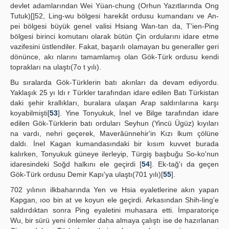
devlet adamlarından Wei Yüan-chung (Orhun Yazıtlarında Ong
Tutuk)[]52, Ling-wu bölgesi harekât ordusu kumandanı ve An-
pei bölgesi büyük genel valisi Hsiang Wan-tan da, T'ien-Ping
bölgesi birinci komutanı olarak bütün Çin ordularını idare etme
vazifesini üstlendiler. Fakat, başarılı olamayan bu generaller geri
dönünce, akı nlarını tamamlamış olan Gök-Türk ordusu kendi
toprakları na ulaştı(7o t yılı).
Bu sıralarda Gök-Türklerin batı akınları da devam ediyordu.
Yaklaşık 25 yı ldı r Türkler tarafından idare edilen Batı Türkistan
daki şehir krallıkları, buralara ulaşan Arap saldırılarına karşı
koyabilmişti[
53
]. Yine Tonyukuk, İnel ve Bilge tarafından idare
edilen Gök-Türklerin batı orduları Seyhun (Yincü Ügüz) kıyıları
na vardı, nehri geçerek, Maverâünnehir'in Kızı lkum çölüne
daldı. İnel Kagan kumandasındaki bir kısım kuvvet burada
kalırken, Tonyukuk güneye ilerleyip, Türgiş başbuğu So-ko'nun
idaresindeki Soğd halkını ele geçirdi [
54
]. Ek-tağ'ı da geçen
Gök-Türk ordusu Demir Kapı'ya ulaştı(701 yılı)[
55
].
702 yılının ilkbaharında Yen ve Hsia eyaletlerine akın yapan
Kapgan, ıoo bin at ve koyun ele geçirdi. Arkasından Shih-ling'e
saldırdıktan sonra Ping eyaletini muhasara etti. İmparatoriçe
Wu, bir sürü yeni önlemler daha almaya çalıştı ise de hazırlanan