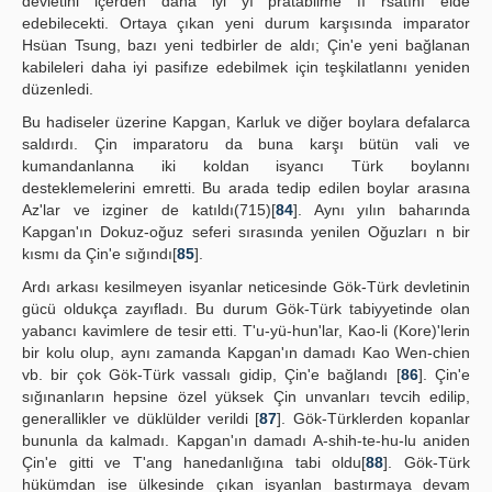
devletini içerden daha iyi yı pratabilme fı rsatını elde
edebilecekti. Ortaya çıkan yeni durum karşısında imparator
Hsüan Tsung, bazı yeni tedbirler de aldı; Çin'e yeni bağlanan
kabileleri daha iyi pasifıze edebilmek için teşkilatlannı yeniden
düzenledi.
Bu hadiseler üzerine Kapgan, Karluk ve diğer boylara defalarca
saldırdı. Çin imparatoru da buna karşı bütün vali ve
kumandanlanna iki koldan isyancı Türk boylannı
desteklemelerini emretti. Bu arada tedip edilen boylar arasına
Az'lar ve izginer de katıldı(715)[
84
]. Aynı yılın baharında
Kapgan'ın Dokuz-oğuz seferi sırasında yenilen Oğuzları n bir
kısmı da Çin'e sığındı[
85
].
Ardı arkası kesilmeyen isyanlar neticesinde Gök-Türk devletinin
gücü oldukça zayıfladı. Bu durum Gök-Türk tabiyyetinde olan
yabancı kavimlere de tesir etti. T'u-yü-hun'lar, Kao-li (Kore)'lerin
bir kolu olup, aynı zamanda Kapgan'ın damadı Kao Wen-chien
vb. bir çok Gök-Türk vassalı gidip, Çin'e bağlandı [
86
]. Çin'e
sığınanların hepsine özel yüksek Çin unvanları tevcih edilip,
generallikler ve düklülder verildi [
87
]. Gök-Türklerden kopanlar
bununla da kalmadı. Kapgan'ın damadı A-shih-te-hu-lu aniden
Çin'e gitti ve T'ang hanedanlığına tabi oldu[
88
]. Gök-Türk
hükümdan ise ülkesinde çıkan isyanlan bastırmaya devam