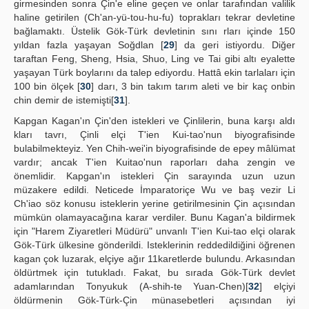
girmesinden sonra Çin'e eline geçen ve onlar tarafından valilik
haline getirilen (Ch'an-yü-tou-hu-fu) toprakları tekrar devletine
bağlamaktı. Üstelik Gök-Türk devletinin sını rları içinde 150
yıldan fazla yaşayan Soğdlan [
29
] da geri istiyordu. Diğer
taraftan Feng, Sheng, Hsia, Shuo, Ling ve Tai gibi altı eyalette
yaşayan Türk boylarını da talep ediyordu. Hattâ ekin tarlaları için
100 bin ölçek [
30
] darı, 3 bin takım tarım aleti ve bir kaç onbin
chin demir de istemişti[
31
].
Kapgan Kagan'ın Çin'den istekleri ve Çinlilerin, buna karşı aldı
kları tavrı, Çinli elçi T'ien Kui-tao'nun biyografisinde
bulabilmekteyiz. Yen Chih-wei'in biyografisinde de epey mâlümat
vardır; ancak T'ien Kuitao'nun raporları daha zengin ve
önemlidir. Kapgan'ın istekleri Çin sarayında uzun uzun
müzakere edildi. Neticede İmparatoriçe Wu ve baş vezir Li
Ch'iao söz konusu isteklerin yerine getirilmesinin Çin açısından
mümkün olamayacağına karar verdiler. Bunu Kagan'a bildirmek
için "Harem Ziyaretleri Müdürü" unvanlı T'ien Kui-tao elçi olarak
Gök-Türk ülkesine gönderildi. Isteklerinin reddedildiğini öğrenen
kagan çok luzarak, elçiye ağır 11karetlerde bulundu. Arkasından
öldürtmek için tutukladı. Fakat, bu sırada Gök-Türk devlet
adamlarından Tonyukuk (A-shih-te Yuan-Chen)[
32
] elçiyi
öldürmenin Gök-Türk-Çin münasebetleri açısından iyi