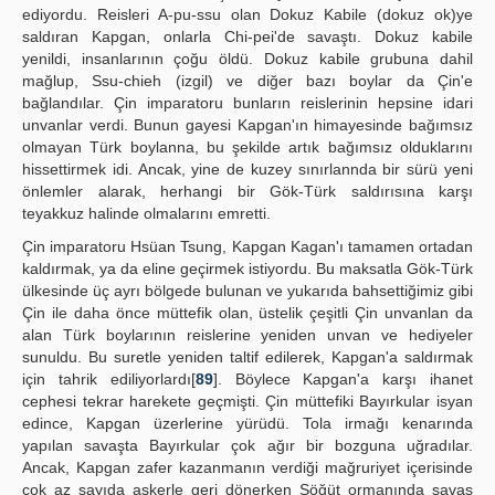
ediyordu. Reisleri A-pu-ssu olan Dokuz Kabile (dokuz ok)ye
saldıran Kapgan, onlarla Chi-pei'de savaştı. Dokuz kabile
yenildi, insanlarının çoğu öldü. Dokuz kabile grubuna dahil
mağlup, Ssu-chieh (izgil) ve diğer bazı boylar da Çin'e
bağlandılar. Çin imparatoru bunların reislerinin hepsine idari
unvanlar verdi. Bunun gayesi Kapgan'ın himayesinde bağımsız
olmayan Türk boylanna, bu şekilde artık bağımsız olduklarını
hissettirmek idi. Ancak, yine de kuzey sınırlannda bir sürü yeni
önlemler alarak, herhangi bir Gök-Türk saldırısına karşı
teyakkuz halinde olmalarını emretti.
Çin imparatoru Hsüan Tsung, Kapgan Kagan'ı tamamen ortadan
kaldırmak, ya da eline geçirmek istiyordu. Bu maksatla Gök-Türk
ülkesinde üç ayrı bölgede bulunan ve yukarıda bahsettiğimiz gibi
Çin ile daha önce müttefik olan, üstelik çeşitli Çin unvanlan da
alan Türk boylarının reislerine yeniden unvan ve hediyeler
sunuldu. Bu suretle yeniden taltif edilerek, Kapgan'a saldırmak
için tahrik ediliyorlardı[
89
]. Böylece Kapgan'a karşı ihanet
cephesi tekrar harekete geçmişti. Çin müttefiki Bayırkular isyan
edince, Kapgan üzerlerine yürüdü. Tola irmağı kenarında
yapılan savaşta Bayırkular çok ağır bir bozguna uğradılar.
Ancak, Kapgan zafer kazanmanın verdiği mağruriyet içerisinde
çok az sayıda askerle geri dönerken Söğüt ormanında savaş