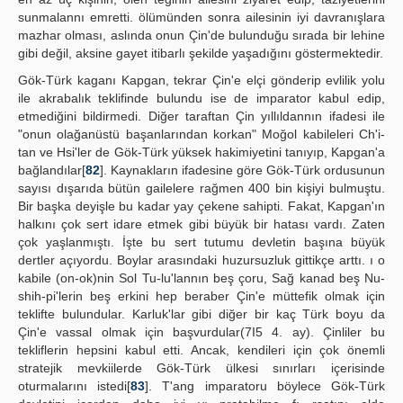
sunmalannı emretti. ölümünden sonra ailesinin iyi davranışlara
mazhar olması, aslında onun Çin'de bulunduğu sırada bir lehine
gibi değil, aksine gayet itibarlı şekilde yaşadığını göstermektedir.
Gök-Türk kaganı Kapgan, tekrar Çin'e elçi gönderip evlilik yolu
ile akrabalık teklifinde bulundu ise de imparator kabul edip,
etmediğini bildirmedi. Diğer taraftan Çin yıllıldannın ifadesi ile
"onun olağanüstü başanlarından korkan" Moğol kabileleri Ch'i-
tan ve Hsi'ler de Gök-Türk yüksek hakimiyetini tanıyıp, Kapgan'a
bağlandılar[
82
]. Kaynakların ifadesine göre Gök-Türk ordusunun
sayısı dışarıda bütün gailelere rağmen 400 bin kişiyi bulmuştu.
Bir başka deyişle bu kadar yay çekene sahipti. Fakat, Kapgan'ın
halkını çok sert idare etmek gibi büyük bir hatası vardı. Zaten
çok yaşlanmıştı. İşte bu sert tutumu devletin başına büyük
dertler açıyordu. Boylar arasındaki huzursuzluk gittikçe arttı. ı o
kabile (on-ok)nin Sol Tu-lu'lannın beş çoru, Sağ kanad beş Nu-
shih-pi'lerin beş erkini hep beraber Çin'e müttefik olmak için
teklifte bulundular. Karluk'lar gibi diğer bir kaç Türk boyu da
Çin'e vassal olmak için başvurdular(7I5 4. ay). Çinliler bu
tekliflerin hepsini kabul etti. Ancak, kendileri için çok önemli
stratejik mevkiilerde Gök-Türk ülkesi sınırları içerisinde
oturmalarını istedi[
83
]. T'ang imparatoru böylece Gök-Türk