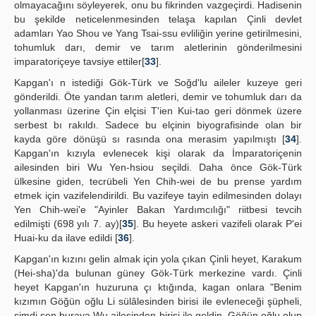
olmayacağını söyleyerek, onu bu fikrinden vazgeçirdi. Hadisenin
bu şekilde neticelenmesinden telaşa kapılan Çinli devlet
adamları Yao Shou ve Yang Tsai-ssu evliliğin yerine getirilmesini,
tohumluk darı, demir ve tarım aletlerinin gönderilmesini
imparatoriçeye tavsiye ettiler[
33
].
Kapgan'ı n istediği Gök-Türk ve Soğd'lu aileler kuzeye geri
gönderildi. Öte yandan tarım aletleri, demir ve tohumluk darı da
yollanması üzerine Çin elçisi T'ien Kui-tao geri dönmek üzere
serbest bı rakıldı. Sadece bu elçinin biyografisinde olan bir
kayda göre dönüşü sı rasında ona merasim yapılmıştı [
34
].
Kapgan'ın kızıyla evlenecek kişi olarak da İmparatoriçenin
ailesinden biri Wu Yen-hsiou seçildi. Daha önce Gök-Türk
ülkesine giden, tecrübeli Yen Chih-wei de bu prense yardım
etmek için vazifelendirildi. Bu vazifeye tayin edilmesinden dolayı
Yen Chih-wei'e "Ayinler Bakan Yardımcılığı" riitbesi tevcih
edilmişti (698 yılı 7. ay)[
35
]. Bu heyete askeri vazifeli olarak P'ei
Huai-ku da ilave edildi [
36
].
Kapgan'ın kızını gelin almak için yola çıkan Çinli heyet, Karakum
(Hei-sha)'da bulunan güney Gök-Türk merkezine vardı. Çinli
heyet Kapgan'ın huzuruna çı ktığında, kagan onlara "Benim
kızımın Göğün oğlu Li sülâlesinden birisi ile evleneceği şüpheli,
şimdi sen buraya Wu ailesinden birisi ile geldin. Göğün oğlu olup