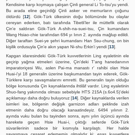
Kendisine karşı koymaya çalışan Çinli general Li To-tsu'yu yendi.
Bu arada eline geçirdiği Çinli asker ve memurların çoğunu
öldürdü [
12
]. Gök-Türk ülkesinin doğu bölümünde bu olaylar
cereyan ederken, batı tarafında Tibetli'ler ile müttefik olarak
Çin'e saldıran Gök-Türk A-shih-na-suei-tsu, Çin kumandanı
Wang Hsiao-chie tarafından 694 yı lının 2. ayında mağlup edildi.
Diğer taraftan Suei-ye şehri kumandanı Han Ssu-chung, on bin
kişilik ordusuyla Çin'e akın yapan Ni-shu Erkin'i yendi [
13
].
Kapgan idaresindeki Gök-Türk kuvvetlerinin Ling eyaletinin ele
geçirip yağma etmeleri üzerine, Çin'deki T'ang hanedanının
imparatoriçesi Wu, aslen Pai-ma manastı r' rahibi olan Hsie
Huai-i'yi 18 generalin üzerine başkumandan tayin ederek, Gök-
Türklere karşı savaşmalarını emretti. Bu generalin tayin olduğu
bölge konusunda Çin kaynaklannda ihtilâf vardır. Ling eyaletinin
Shuo-fang yakınında olması sebebiyle HTS 215A (s.6o4.5)'deki
açıklamayı daha doğru buluyoruz [
14
]. Diğer kaynaklarda verilen
isimleri ise, bölgenin değişik garnizon adları şeklinde izah
etmenin daha doğru olacağı kanaatindeyiz. 6494 yılının 2.
ayında vuku bulan bu tayinden sonra, aynı yılın üçüncü ayında
harekete geçen Hsie Huai-i, çıktığı seferde Gök-Türk
süvarilerinin sadece bir kısmıyla karşılaştı. Her halde
savaşmaya cesaret edememiş olmalıdır ki; esas kuvvetlere