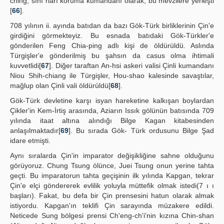
ching, sını rları koruma kumandanı olarak, bu mevzilere yerleşti
[
66
].
708 yılının ii. ayında batıdan da bazı Gök-Türk birliklerinin Çin'e
girdiğini görmekteyiz. Bu esnada batıdaki Gök-Türkler'e
gönderilen Feng Chia-ping adlı kişi de öldürüldü. Aslında
Türgişler'e gönderilmiş bu şahsın da casus olma ihtimali
kuvvetlidi[
67
]. Diğer taraftan An-hsi askeri valisi Çinli kumandanı
Niou Shih-chiang ile Türgişler, Hou-shao kalesinde savaştılar,
mağlup olan Çinli vali öldürüldü[
68
].
Gök-Türk devletine karşı isyan hareketine kalkışan boylardan
Çikler'in Kem-İrtiş arasında, Aziarın Issık gölünün batısında 709
yılında itaat altına alındığı Bilge Kagan kitabesinden
anlaşılmaktadır[
69
]. Bu sırada Gök- Türk ordusunu Bilge Şad
idare etmişti.
Aynı sıralarda Çin'in imparator değişikliğine sahne olduğunu
görüyoruz. Chung Tsung ölünce, Juei Tsung onun yerine tahta
geçti. Bu imparatorun tahta geçişinin ilk yılında Kapgan, tekrar
Çin'e elçi göndererek evlilik yoluyla müttefik olmak istedi(7 ı ı
başları). Fakat, bu defa bir Çin prensesini hatun olarak almak
istiyordu. Kapgan'ın teklifi Çin sarayında müzakere edildi.
Neticede Sung bölgesi prensi Ch'eng-ch'i'nin kızına Chin-shan