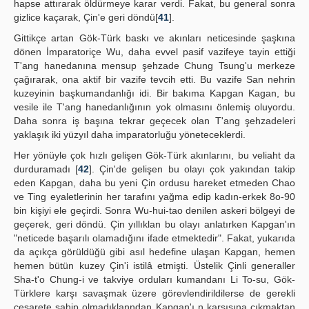
hapse attırarak öldürmeye karar verdi. Fakat, bu general sonra
gizlice kaçarak, Çin'e geri döndü[
41
].
Gittikçe artan Gök-Türk baskı ve akınları neticesinde şaşkına
dönen İmparatoriçe Wu, daha evvel pasif vazifeye tayin ettiği
T'ang hanedanına mensup şehzade Chung Tsung'u merkeze
çağırarak, ona aktif bir vazife tevcih etti. Bu vazife San nehrin
kuzeyinin başkumandanlığı idi. Bir bakıma Kapgan Kagan, bu
vesile ile T'ang hanedanlığının yok olmasını önlemiş oluyordu.
Daha sonra iş başına tekrar geçecek olan T'ang şehzadeleri
yaklaşık iki yüzyıl daha imparatorluğu yöneteceklerdi.
Her yönüyle çok hızlı gelişen Gök-Türk akınlarını, bu veliaht da
durduramadı [
42
]. Çin'de gelişen bu olayı çok yakından takip
eden Kapgan, daha bu yeni Çin ordusu hareket etmeden Chao
ve Ting eyaletlerinin her tarafını yağma edip kadın-erkek 8o-90
bin kişiyi ele geçirdi. Sonra Wu-hui-tao denilen askeri bölgeyi de
geçerek, geri döndü. Çin yıllıklan bu olayı anlatırken Kapgan'ın
"neticede başarılı olamadığını ifade etmektedir". Fakat, yukarıda
da açıkça görüldüğü gibi asıl hedefine ulaşan Kapgan, hemen
hemen bütün kuzey Çin'i istilâ etmişti. Üstelik Çinli generaller
Sha-t'o Chung-i ve takviye orduları kumandanı Li To-su, Gök-
Türklere karşı savaşmak üzere görevlendirildilerse de gerekli
cesarete sahip olmadıklanndan Kapgan'ı n karşısına çıkmaktan