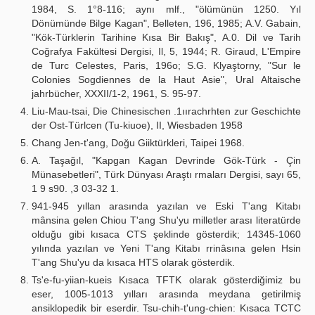
1984, S. 1°8-116; aynı mlf., "ölümünün 1250. Yıl
Dönümünde Bilge Kagan", Belleten, 196, 1985; A.V. Gabain,
"Kök-Türklerin Tarihine Kısa Bir Bakış", A.0. Dil ve Tarih
Coğrafya Fakültesi Dergisi, Il, 5, 1944; R. Giraud, L'Empire
de Turc Celestes, Paris, 196o; S.G. Klyaştorny, "Sur le
Colonies Sogdiennes de la Haut Asie", Ural Altaische
jahrbücher, XXXII/1-2, 1961, S. 95-97.
Liu-Mau-tsai, Die Chinesischen .1ıırachrhten zur Geschichte
der Ost-Türlcen (Tu-kiuoe), II, Wiesbaden 1958
Chang Jen-t'ang, Doğu Giiktürkleri, Taipei 1968.
A. Taşağıl, "Kapgan Kagan Devrinde Gök-Türk - Çin
Münasebetleri", Türk Dünyası Araştı rmaları Dergisi, sayı 65,
1 9 s90. ,3 03-32 1.
941-945 yıllan arasında yazılan ve Eski T'ang Kitabı
mânsina gelen Chiou T'ang Shu'yu milletler arası literatürde
olduğu gibi kısaca CTS şeklinde gösterdik; 14345-1060
yılında yazılan ve Yeni T'ang Kitabı rrinâsına gelen Hsin
T'ang Shu'yu da kısaca HTS olarak gösterdik.
Ts'e-fu-yiian-kueis Kısaca TFTK olarak gösterdiğimiz bu
eser, 1005-1013 yılları arasında meydana getirilmiş
ansiklopedik bir eserdir. Tsu-chih-t'ung-chien: Kısaca TCTC