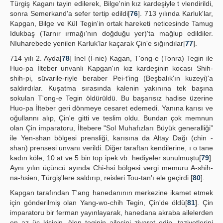
Türgiş Kaganı tayin edilerek, Bilge'nin kız kardeşiyle t vlendirildi,
sonra Semerkand'a sefer tertip edildi[
76
]. 713 yılında Karluk'lar,
Kapgan, Bilge ve Kül Tegin'in ortak hareketi neticesinde Tamug
Idukbaş (Tarnır ırmağı'nın doğduğu yer)'ta mağlup edildiler.
NIuharebede yenilen Karluk'lar kaçarak Çin'e sığındılar[
77
].
714 yılı 2. Ayda[
78
] İnel (İ-nie) Kagan, T'ong-e (Tonra) Tegin ile
Huo-pa İlteber unvanlı Kapgan'ın kız kardeşinin kocası Shih-
shih-pi, süvarile-riyle beraber Pei-t'ing (Beşbalık'ın kuzeyi)'a
saldırdılar. Kuşatma sırasında kalenin yakınına tek başına
sokulan T'ong-e Tegin öldürüldü. Bu başarısız hadise üzerine
Huo-pa İlteber geri dönmeye cesaret edemedi. Yanına karısı ve
oğullannı alıp, Çin'e gitti ve teslim oldu. Bundan çok memnun
olan Çin imparatoru, İltebere "Sol Muhafızları Büyük generalliği”
ile Yen-shan bölgesi prensliği, karısına da Altay Dağı (chin -
shan) prensesi unvanı verildi. Diğer taraftan kendilerine, ı o tane
kadın köle, 10 at ve 5 bin top ipek vb. hediyeler sunulmuştu[
79
].
Aynı yılın üçüncü ayında Chi-hsi bölgesi vergi memuru A-shih-
na-hsien, Türgiş'lere saldırıp, reisleri Tou-tan'ı ele geçirdi [
80
].
Kapgan tarafından T'ang hanedanının merkezine ikamet etmek
için gönderilmiş olan Yang-wo-chih Tegin, Çin'de öldü[
81
]. Çin
imparatoru bir ferman yayınlayarak, hanedana akraba ailelerden
en az üç kişinin, ölen teginin ailesini ziyaret edip, taziyetlerini