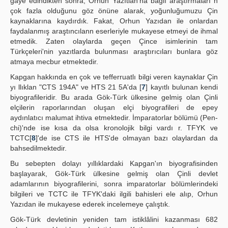
gaye edindikten sonra, Orhun Yazıtlan'na bağlı araştırmaları n
çok fazla olduğunu göz önüne alarak, yoğunluğumuzu Çin
kaynaklarına kaydırdık. Fakat, Orhun Yazıdan ile onlardan
faydalanmış araştıncılann eserleriyle mukayese etmeyi de ihmal
etmedik. Zaten olaylarda geçen Çince isimlerinin tam
Türkçeleri'nin yazıtlarda bulunması araştırıcıları bunlara göz
atmaya mecbur etmektedir.
Kapgan hakkında en çok ve tefferruatlı bilgi veren kaynaklar Çin
yı llıklan "CTS 194A" ve HTS 21 5A'da [
7
] kayıtlı bulunan kendi
biyografileridir. Bu arada Gök-Türk ülkesine gelmiş olan Çinli
elçilerin raporlarından oluşan elçi biyografileri de epey
aydınlatıcı malumat ihtiva etmektedir. İmparatorlar bölümü (Pen-
chi)'nde ise kısa da olsa kronolojik bilgi vardı r. TFYK ve
TCTC[
8
]'de ise CTS ile HTS'de olmayan bazı olaylardan da
bahsedilmektedir.
Bu sebepten dolayı yıllıklardaki Kapgan'ın biyografisinden
başlayarak, Gök-Türk ülkesine gelmiş olan Çinli devlet
adamlarının biyografilerini, sonra imparatorlar bölümlerindeki
bilgileri ve TCTC ile TFYK'daki ilgili bahisleri ele alıp, Orhun
Yazıdan ile mukayese ederek incelemeye çalıştık.
Gök-Türk devletinin yeniden tam istiklâlini kazanması 682