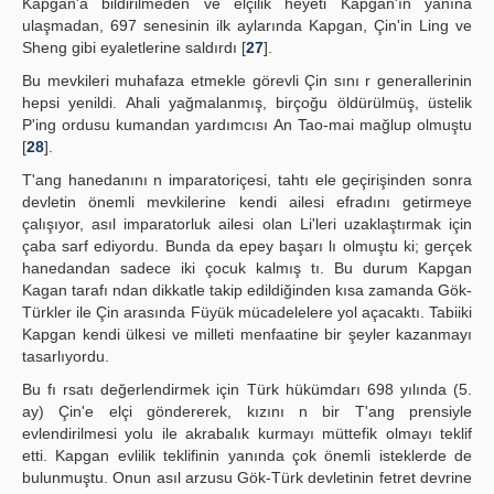
Kapgan'a bildirilmeden ve elçilik heyeti Kapgan'ın yanına
ulaşmadan, 697 senesinin ilk aylarında Kapgan, Çin'in Ling ve
Sheng gibi eyaletlerine saldırdı [
27
].
Bu mevkileri muhafaza etmekle görevli Çin sını r generallerinin
hepsi yenildi. Ahali yağmalanmış, birçoğu öldürülmüş, üstelik
P'ing ordusu kumandan yardımcısı An Tao-mai mağlup olmuştu
[
28
].
T'ang hanedanını n imparatoriçesi, tahtı ele geçirişinden sonra
devletin önemli mevkilerine kendi ailesi efradını getirmeye
çalışıyor, asıl imparatorluk ailesi olan Li'leri uzaklaştırmak için
çaba sarf ediyordu. Bunda da epey başarı lı olmuştu ki; gerçek
hanedandan sadece iki çocuk kalmış tı. Bu durum Kapgan
Kagan tarafı ndan dikkatle takip edildiğinden kısa zamanda Gök-
Türkler ile Çin arasında Füyük mücadelelere yol açacaktı. Tabiiki
Kapgan kendi ülkesi ve milleti menfaatine bir şeyler kazanmayı
tasarlıyordu.
Bu fı rsatı değerlendirmek için Türk hükümdarı 698 yılında (5.
ay) Çin'e elçi göndererek, kızını n bir T'ang prensiyle
evlendirilmesi yolu ile akrabalık kurmayı müttefik olmayı teklif
etti. Kapgan evlilik teklifinin yanında çok önemli isteklerde de
bulunmuştu. Onun asıl arzusu Gök-Türk devletinin fetret devrine