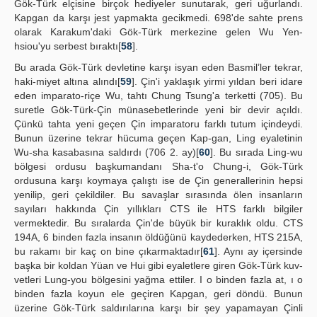
Gök-Türk elçisine birçok hediyeler sunutarak, geri uğurlandı.
Kapgan da karşı jest yapmakta gecikmedi. 698'de sahte prens
olarak Karakum'daki Gök-Türk merkezine gelen Wu Yen-
hsiou'yu serbest bıraktı[
58
].
Bu arada Gök-Türk devletine karşı isyan eden Basmil’ler tekrar,
haki-miyet altına alındı[
59
]. Çin'i yaklaşık yirmi yıldan beri idare
eden imparato-riçe Wu, tahtı Chung Tsung'a terketti (705). Bu
suretle Gök-Türk-Çin münasebetlerinde yeni bir devir açıldı.
Çünkü tahta yeni geçen Çin imparatoru farklı tutum içindeydi.
Bunun üzerine tekrar hücuma geçen Kap-gan, Ling eyaletinin
Wu-sha kasabasına saldırdı (706 2. ay)[
60
]. Bu sırada Ling-wu
bölgesi ordusu başkumandanı Sha-t'o Chung-i, Gök-Türk
ordusuna karşı koymaya çalıştı ise de Çin generallerinin hepsi
yenilip, geri çekildiler. Bu savaşlar sırasında ölen insanların
sayıları hakkında Çin yıllıkları CTS ile HTS farklı bilgiler
vermektedir. Bu sıralarda Çin'de büyük bir kuraklık oldu. CTS
194A, 6 binden fazla insanın öldüğünü kaydederken, HTS 215A,
bu rakamı bir kaç on bine çıkarmaktadır[
61
]. Aynı ay içersinde
başka bir koldan Yüan ve Hui gibi eyaletlere giren Gök-Türk kuv-
vetleri Lung-you bölgesini yağma ettiler. I o binden fazla at, ı o
binden fazla koyun ele geçiren Kapgan, geri döndü. Bunun
üzerine Gök-Türk saldırılarına karşı bir şey yapamayan Çinli