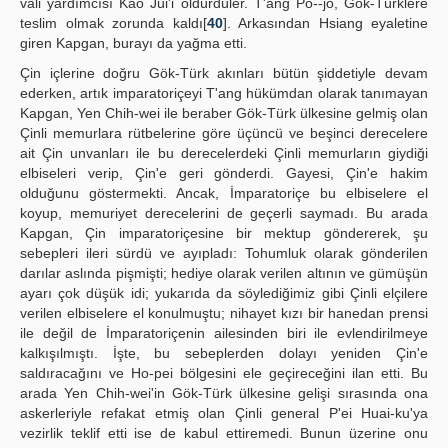
vali yardımcısı Kao Jui'i öldürdüler. T'ang Po--jo, Gök-Türklere
teslim olmak zorunda kaldı[
40
]. Arkasından Hsiang eyaletine
giren Kapgan, burayı da yağma etti.
Çin içlerine doğru Gök-Türk akınları bütün şiddetiyle devam
ederken, artık imparatoriçeyi T'ang hükümdan olarak tanımayan
Kapgan, Yen Chih-wei ile beraber Gök-Türk ülkesine gelmiş olan
Çinli memurlara rütbelerine göre üçüncü ve beşinci derecelere
ait Çin unvanları ile bu derecelerdeki Çinli memurların giydiği
elbiseleri verip, Çin'e geri gönderdi. Gayesi, Çin'e hakim
olduğunu göstermekti. Ancak, İmparatoriçe bu elbiselere el
koyup, memuriyet derecelerini de geçerli saymadı. Bu arada
Kapgan, Çin imparatoriçesine bir mektup göndererek, şu
sebepleri ileri sürdü ve ayıpladı: Tohumluk olarak gönderilen
darılar aslında pişmişti; hediye olarak verilen altının ve gümüşün
ayarı çok düşük idi; yukarıda da söylediğimiz gibi Çinli elçilere
verilen elbiselere el konulmuştu; nihayet kızı bir hanedan prensi
ile değil de İmparatoriçenin ailesinden biri ile evlendirilmeye
kalkışılmıştı. İşte, bu sebeplerden dolayı yeniden Çin'e
saldıracağını ve Ho-pei bölgesini ele geçireceğini ilan etti. Bu
arada Yen Chih-wei'in Gök-Türk ülkesine gelişi sırasında ona
askerleriyle refakat etmiş olan Çinli general P'ei Huai-ku'ya
vezirlik teklif etti ise de kabul ettiremedi. Bunun üzerine onu