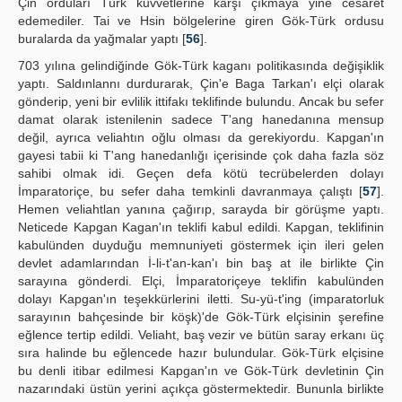
Çin orduları Türk kuvvetlerine karşı çıkmaya yine cesaret
edemediler. Tai ve Hsin bölgelerine giren Gök-Türk ordusu
buralarda da yağmalar yaptı [
56
].
703 yılına gelindiğinde Gök-Türk kaganı politikasında değişiklik
yaptı. Saldınlannı durdurarak, Çin'e Baga Tarkan'ı elçi olarak
gönderip, yeni bir evlilik ittifakı teklifinde bulundu. Ancak bu sefer
damat olarak istenilenin sadece T'ang hanedanına mensup
değil, ayrıca veliahtın oğlu olması da gerekiyordu. Kapgan'ın
gayesi tabii ki T'ang hanedanlığı içerisinde çok daha fazla söz
sahibi olmak idi. Geçen defa kötü tecrübelerden dolayı
İmparatoriçe, bu sefer daha temkinli davranmaya çalıştı [
57
].
Hemen veliahtlan yanına çağırıp, sarayda bir görüşme yaptı.
Neticede Kapgan Kagan'ın teklifi kabul edildi. Kapgan, teklifinin
kabulünden duyduğu memnuniyeti göstermek için ileri gelen
devlet adamlarından İ-li-t'an-kan'ı bin baş at ile birlikte Çin
sarayına gönderdi. Elçi, İmparatoriçeye teklifin kabulünden
dolayı Kapgan'ın teşekkürlerini iletti. Su-yü-t'ing (imparatorluk
sarayının bahçesinde bir köşk)'de Gök-Türk elçisinin şerefine
eğlence tertip edildi. Veliaht, baş vezir ve bütün saray erkanı üç
sıra halinde bu eğlencede hazır bulundular. Gök-Türk elçisine
bu denli itibar edilmesi Kapgan'ın ve Gök-Türk devletinin Çin
nazarındaki üstün yerini açıkça göstermektedir. Bununla birlikte