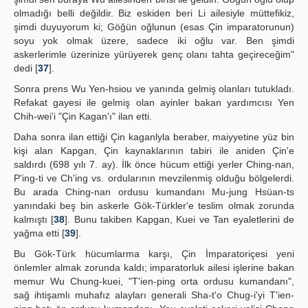
olmadığı belli değildir. Biz eskiden beri Li ailesiyle müttefikiz,
şimdi duyuyorum ki; Göğün oğlunun (esas Çin imparatorunun)
soyu yok olmak üzere, sadece iki oğlu var. Ben şimdi
askerlerimle üzerinize yürüyerek genç olanı tahta geçireceğim"
dedi [
37
].
Sonra prens Wu Yen-hsiou ve yanında gelmiş olanları tutukladı.
Refakat gayesi ile gelmiş olan ayinler bakan yardımcısı Yen
Chih-wei'i "Çin Kagan'ı" ilan etti.
Daha sonra ilan ettiği Çin kaganlyla beraber, maiyyetine yüz bin
kişi alan Kapgan, Çin kaynaklarının tabiri ile aniden Çin'e
saldırdı (698 yılı 7. ay). İlk önce hücum ettiği yerler Ching-nan,
P'ing-ti ve Ch'ing vs. ordularının mevzilenmiş olduğu bölgelerdi.
Bu arada Ching-nan ordusu kumandanı Mu-jung Hsüan-ts
yanındaki beş bin askerle Gök-Türkler'e teslim olmak zorunda
kalmıştı [
38
]. Bunu takiben Kapgan, Kuei ve Tan eyaletlerini de
yağma etti [
39
].
Bu Gök-Türk hücumlarma karşı, Çin İmparatoriçesi yeni
önlemler almak zorunda kaldı; imparatorluk ailesi işlerine bakan
memur Wu Chung-kuei, "T'ien-ping orta ordusu kumandanı",
sağ ihtişamlı muhafız alayları generali Sha-t'o Chug-i'yi T'ien-