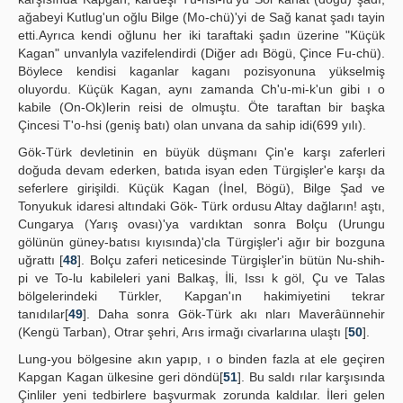
ağabeyi Kutlug'un oğlu Bilge (Mo-chü)'yi de Sağ kanat şadı tayin
etti.Ayrıca kendi oğlunu her iki taraftaki şadın üzerine "Küçük
Kagan" unvanlyla vazifelendirdi (Diğer adı Bögü, Çince Fu-chü).
Böylece kendisi kaganlar kaganı pozisyonuna yükselmiş
oluyordu. Küçük Kagan, aynı zamanda Ch'u-mi-k'un gibi ı o
kabile (On-Ok)lerin reisi de olmuştu. Öte taraftan bir başka
Çincesi T'o-hsi (geniş batı) olan unvana da sahip idi(699 yılı).
Gök-Türk devletinin en büyük düşmanı Çin'e karşı zaferleri
doğuda devam ederken, batıda isyan eden Türgişler'e karşı da
seferlere girişildi. Küçük Kagan (İnel, Bögü), Bilge Şad ve
Tonyukuk idaresi altındaki Gök- Türk ordusu Altay dağların! aştı,
Cungarya (Yarış ovası)'ya vardıktan sonra Bolçu (Urungu
gölünün güney-batısı kıyısında)'cla Türgişler'i ağır bir bozguna
uğrattı [
48
]. Bolçu zaferi neticesinde Türgişler'in bütün Nu-shih-
pi ve To-lu kabileleri yani Balkaş, İli, Issı k göl, Çu ve Talas
bölgelerindeki Türkler, Kapgan'ın hakimiyetini tekrar
tanıdılar[
49
]. Daha sonra Gök-Türk akı nları Maverâünnehir
(Kengü Tarban), Otrar şehri, Arıs irmağı civarlarına ulaştı [
50
].
Lung-you bölgesine akın yapıp, ı o binden fazla at ele geçiren
Kapgan Kagan ülkesine geri döndü[
51
]. Bu saldı rılar karşısında
Çinliler yeni tedbirlere başvurmak zorunda kaldılar. İleri gelen