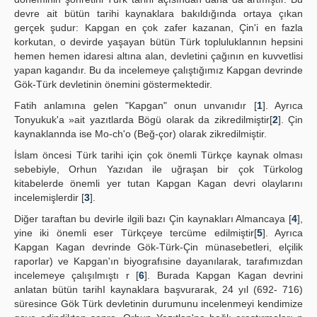
devre ait bütün tarihi kaynaklara bakıldığında ortaya çıkan
gerçek şudur: Kapgan en çok zafer kazanan, Çin'i en fazla
korkutan, o devirde yaşayan bütün Türk topluluklannın hepsini
hemen hemen idaresi altına alan, devletini çağının en kuvvetlisi
yapan kagandır. Bu da incelemeye çalıştığımız Kapgan devrinde
Gök-Türk devletinin önemini göstermektedir.
Fatih anlamına gelen "Kapgan" onun unvanıdır [
1
]. Ayrıca
Tonyukuk'a »ait yazıtlarda Bögü olarak da zikredilmiştir[
2
]. Çin
kaynaklannda ise Mo-ch'o (Beğ-çor) olarak zikredilmiştir.
İslam öncesi Türk tarihi için çok önemli Türkçe kaynak olması
sebebiyle, Orhun Yazıdan ile uğraşan bir çok Türkolog
kitabelerde önemli yer tutan Kapgan Kagan devri olaylarını
incelemişlerdir [
3
].
Diğer taraftan bu devirle ilgili bazı Çin kaynakları Almancaya [
4
],
yine iki önemli eser Türkçeye tercüme edilmiştir[
5
]. Ayrıca
Kapgan Kagan devrinde Gök-Türk-Çin münasebetleri, elçilik
raporlar) ve Kapgan'ın biyografısine dayanılarak, tarafımızdan
incelemeye çalışılmıştı r [
6
]. Burada Kapgan Kagan devrini
anlatan bütün tarihI kaynaklara başvurarak, 24 yıl (692- 716)
süresince Gök Türk devletinin durumunu incelenmeyi kendimize