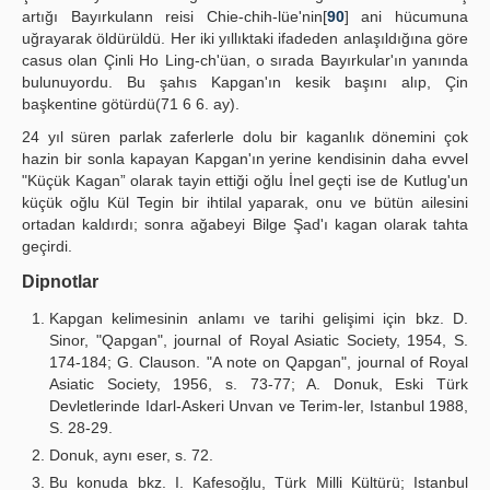
artığı Bayırkulann reisi Chie-chih-lüe'nin[
90
] ani hücumuna
uğrayarak öldürüldü. Her iki yıllıktaki ifadeden anlaşıldığına göre
casus olan Çinli Ho Ling-ch'üan, o sırada Bayırkular'ın yanında
bulunuyordu. Bu şahıs Kapgan'ın kesik başını alıp, Çin
başkentine götürdü(71 6 6. ay).
24 yıl süren parlak zaferlerle dolu bir kaganlık dönemini çok
hazin bir sonla kapayan Kapgan'ın yerine kendisinin daha evvel
"Küçük Kagan” olarak tayin ettiği oğlu İnel geçti ise de Kutlug'un
küçük oğlu Kül Tegin bir ihtilal yaparak, onu ve bütün ailesini
ortadan kaldırdı; sonra ağabeyi Bilge Şad'ı kagan olarak tahta
geçirdi.
Dipnotlar
Kapgan kelimesinin anlamı ve tarihi gelişimi için bkz. D.
Sinor, "Qapgan", journal of Royal Asiatic Society, 1954, S.
174-184; G. Clauson. "A note on Qapgan", journal of Royal
Asiatic Society, 1956, s. 73-77; A. Donuk, Eski Türk
Devletlerinde Idarl-Askeri Unvan ve Terim-ler, Istanbul 1988,
S. 28-29.
Donuk, aynı eser, s. 72.
Bu konuda bkz. I. Kafesoğlu, Türk Milli Kültürü; Istanbul