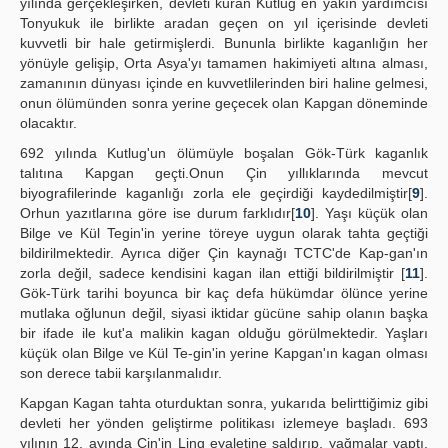
yılında gerçekleşirken, devleti kuran Kutlug en yakın yardımcısı
Tonyukuk ile birlikte aradan geçen on yıl içerisinde devleti
kuvvetli bir hale getirmişlerdi. Bununla birlikte kaganlığın her
yönüyle gelişip, Orta Asya'yı tamamen hakimiyeti altına alması,
zamanının dünyası içinde en kuvvetlilerinden biri haline gelmesi,
onun ölümünden sonra yerine geçecek olan Kapgan döneminde
olacaktır.
692 yılında Kutlug'un ölümüyle boşalan Gök-Türk kaganlık
talıtına Kapgan geçti.Onun Çin yıllıklarında mevcut
biyografilerinde kaganlığı zorla ele geçirdiği kaydedilmiştir[
9
].
Orhun yazıtlarına göre ise durum farklıdır[
10
]. Yaşı küçük olan
Bilge ve Kül Tegin'in yerine töreye uygun olarak tahta geçtiği
bildirilmektedir. Ayrıca diğer Çin kaynağı TCTC'de Kap-gan'ın
zorla değil, sadece kendisini kagan ilan ettiği bildirilmiştir [
11
].
Gök-Türk tarihi boyunca bir kaç defa hükümdar ölünce yerine
mutlaka oğlunun değil, siyasi iktidar gücüne sahip olanın başka
bir ifade ile kut'a malikin kagan olduğu görülmektedir. Yaşları
küçük olan Bilge ve Kül Te-gin'in yerine Kapgan'ın kagan olması
son derece tabii karşılanmalıdır.
Kapgan Kagan tahta oturduktan sonra, yukarıda belirttiğimiz gibi
devleti her yönden geliştirme politikası izlemeye başladı. 693
yılının 12. ayında Çin'in Ling eyaletine saldırıp, yağmalar yaptı.