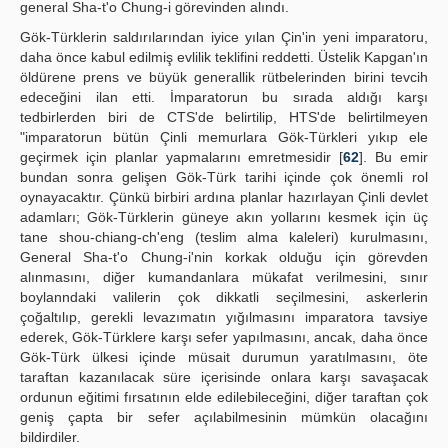
general Sha-t'o Chung-i görevinden alındı.
Gök-Türklerin saldırılarından iyice yılan Çin'in yeni imparatoru,
daha önce kabul edilmiş evlilik teklifini reddetti. Üstelik Kapgan'ın
öldürene prens ve büyük generallik rütbelerinden birini tevcih
edeceğini ilan etti. İmparatorun bu sırada aldığı karşı
tedbirlerden biri de CTS'de belirtilip, HTS'de belirtilmeyen
"imparatorun bütün Çinli memurlara Gök-Türkleri yıkıp ele
geçirmek için planlar yapmalarını emretmesidir [
62
]. Bu emir
bundan sonra gelişen Gök-Türk tarihi içinde çok önemli rol
oynayacaktır. Çünkü birbiri ardına planlar hazırlayan Çinli devlet
adamları; Gök-Türklerin güneye akın yollarını kesmek için üç
tane shou-chiang-ch'eng (teslim alma kaleleri) kurulmasını,
General Sha-t'o Chung-i'nin korkak olduğu için görevden
alınmasını, diğer kumandanlara mükafat verilmesini, sınır
boylanndaki valilerin çok dikkatli seçilmesini, askerlerin
çoğaltılıp, gerekli levazımatın yığılmasını imparatora tavsiye
ederek, Gök-Türklere karşı sefer yapılmasını, ancak, daha önce
Gök-Türk ülkesi içinde müsait durumun yaratılmasını, öte
taraftan kazanılacak süre içerisinde onlara karşı savaşacak
ordunun eğitimi fırsatının elde edilebileceğini, diğer taraftan çok
geniş çapta bir sefer açılabilmesinin mümkün olacağını
bildirdiler.