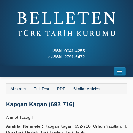
ISSN:
0041-4255
e-ISSN:
2791-6472
Home
Abstract
Full Text
PDF
Similar Articles
About
Kapgan Kagan (692-716)
Journal Boards
Writing Rules
Ahmet Taşağıl
Anahtar Kelimeler:
Kapgan Kagan, 692-716, Orhun Yazıtları, II.
Principles
Gök-Türk Devleti, Türk Boyları, Türk Tarihi