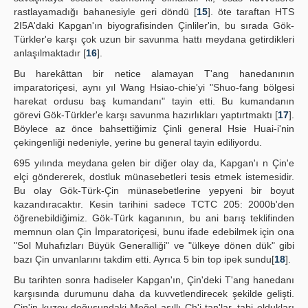
rastlayamadığı bahanesiyle geri döndü [
15
]. öte taraftan HTS
2I5A'daki Kapgan'ın biyografisinden Çinliler'in, bu sırada Gök-
Türkler'e karşı çok uzun bir savunma hattı meydana getirdikleri
anlaşılmaktadır [
16
].
Bu harekâttan bir netice alamayan T'ang hanedanının
imparatoriçesi, aynı yıl Wang Hsiao-chie'yi "Shuo-fang bölgesi
harekat ordusu baş kumandanı" tayin etti. Bu kumandanın
görevi Gök-Türkler'e karşı savunma hazırlıkları yaptırtmaktı [
17
].
Böylece az önce bahsettiğimiz Çinli general Hsie Huai-i'nin
çekingenliği nedeniyle, yerine bu general tayin ediliyordu.
695 yılında meydana gelen bir diğer olay da, Kapgan'ı n Çin'e
elçi göndererek, dostluk münasebetleri tesis etmek istemesidir.
Bu olay Gök-Türk-Çin münasebetlerine yepyeni bir boyut
kazandıracaktır. Kesin tarihini sadece TCTC 205: 2000b'den
öğrenebildiğimiz. Gök-Türk kaganının, bu ani barış teklifinden
memnun olan Çin İmparatoriçesi, bunu ifade edebilmek için ona
"Sol Muhafızları Büyük Generalliği" ve "ülkeye dönen dük" gibi
bazı Çin unvanlarını takdim etti. Ayrıca 5 bin top ipek sundu[
18
].
Bu tarihten sonra hadiseler Kapgan'ın, Çin'deki T'ang hanedanı
karşısında durumunu daha da kuvvetlendirecek şekilde gelişti.
Çin'in kuzey-doğusundaki Moğol asıllı Ch'i-tan'lar, tabi oldukları