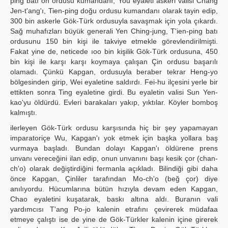
ping batı ön ordusu kumandanı, You eyaleti askeri valisi Chang
Jen-t'ang'ı, Tien-ping doğu ordusu kumandanı olarak tayin edip,
300 bin askerle Gök-Türk ordusuyla savaşmak için yola çıkardı.
Sağ muhafızları büyük generali Yen Ching-jung, T'ien-ping batı
ordusunu 150 bin kişi ile takviye etmekle görevlendirilmişti.
Fakat yine de, neticede ıoo bin kişilik Gök-Türk ordusuna, 450
bin kişi ile karşı karşı koymaya çalışan Çin ordusu başarılı
olamadı. Çünkü Kapgan, ordusuyla beraber tekrar Heng-yo
bölgesinden girip, Wei eyaletine saldırdı. Fei-hu ilçesini yerle bir
ettikten sonra Ting eyaletine girdi. Bu eyaletin valisi Sun Yen-
kao'yu öldürdü. Evleri barakaları yakıp, yıktılar. Köyler bomboş
kalmıştı.
ilerleyen Gök-Türk ordusu karşısında hiç bir şey yapamayan
imparatoriçe Wu, Kapgan'ı yok etmek için başka yollara baş
vurmaya başladı. Bundan dolayı Kapgan'ı öldürene prens
unvanı vereceğini ilan edip, onun unvanını başı kesik çor (chan-
ch'o) olarak değiştirdiğini fermanla açıkladı. Bilindiği gibi daha
önce Kapgan, Çinliler tarafından Mo-ch'o (beğ çor) diye
anılıyordu. Hücumlarına bütün hızıyla devam eden Kapgan,
Chao eyaletini kuşatarak, baskı altına aldı. Buranın vali
yardımcısı T'ang Po-jo kalenin etrafını çevirerek müdafaa
etmeye çalıştı ise de yine de Gök-Türkler kalenin içine girerek