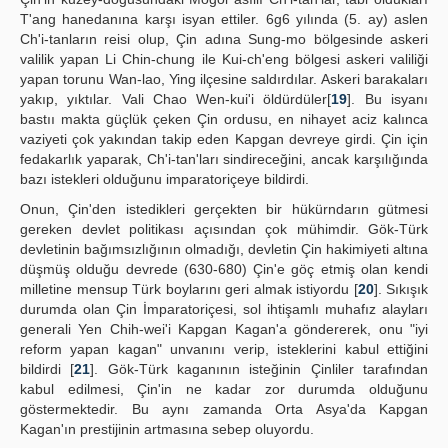
T'ang hanedanına karşı isyan ettiler. 6g6 yılında (5. ay) aslen
Ch'i-tanların reisi olup, Çin adına Sung-mo bölgesinde askeri
valilik yapan Li Chin-chung ile Kui-ch'eng bölgesi askeri valiliği
yapan torunu Wan-lao, Ying ilçesine saldırdılar. Askeri barakaları
yakıp, yıktılar. Vali Chao Wen-kui'i öldürdüler[
19
]. Bu isyanı
bastıı makta güçlük çeken Çin ordusu, en nihayet aciz kalınca
vaziyeti çok yakından takip eden Kapgan devreye girdi. Çin için
fedakarlık yaparak, Ch'i-tan'ları sindireceğini, ancak karşılığında
bazı istekleri olduğunu imparatoriçeye bildirdi.
Onun, Çin'den istedikleri gerçekten bir hükürndarın gütmesi
gereken devlet politikası açısından çok mühimdir. Gök-Türk
devletinin bağımsızlığının olmadığı, devletin Çin hakimiyeti altına
düşmüş olduğu devrede (630-680) Çin'e göç etmiş olan kendi
milletine mensup Türk boylarını geri almak istiyordu [
20
]. Sıkışık
durumda olan Çin İmparatoriçesi, sol ihtişamlı muhafız alayları
generali Yen Chih-wei'i Kapgan Kagan'a göndererek, onu "iyi
reform yapan kagan" unvanını verip, isteklerini kabul ettiğini
bildirdi [
21
]. Gök-Türk kaganının isteğinin Çinliler tarafından
kabul edilmesi, Çin'in ne kadar zor durumda olduğunu
göstermektedir. Bu aynı zamanda Orta Asya'da Kapgan
Kagan'ın prestijinin artmasına sebep oluyordu.