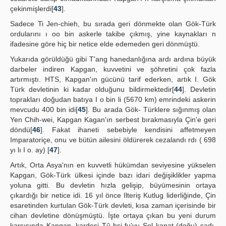
çekinmişlerdi[
43
].
Sadece Ti Jen-chieh, bu sırada geri dönmekte olan Gök-Türk
ordularını ı oo bin askerle takibe çıkmış, yine kaynakları n
ifadesine göre hiç bir netice elde edemeden geri dönmüştü.
Yukarıda görüldüğü gibi T'ang hanedanlığına ardı ardına büyük
darbeler indiren Kapgan, kuvvetini ve şöhretini çok fazla
artırmıştı. HTS, Kapgan'ın gücünü tarif ederken, artık I. Gök
Türk devletinin ki kadar olduğunu bildirmektedir[
44
]. Devletin
toprakları doğudan batıya I o bin li (5670 km) emrindeki askerin
mevcudu 400 bin idi[
45
]. Bu arada Gök- Türklere sığınmış olan
Yen Chih-wei, Kapgan Kagan'ın serbest bırakmasıyla Çin'e geri
döndü[
46
]. Fakat ihaneti sebebiyle kendisini affetmeyen
Imparatoriçe, onu ve bütün ailesini öldürerek cezalandı rdı ( 698
yı lı I o. ay) [
47
].
Artık, Orta Asya'nın en kuvvetli hükümdan seviyesine yükselen
Kapgan, Gök-Türk ülkesi içinde bazı idari değişiklikler yapma
yoluna gitti. Bu devletin hızla gelişip, büyümesinin ortaya
çıkardığı bir netice idi. 16 yıl önce Ilteriş Kutlug liderliğinde, Çin
esaretinden kurtulan Gök-Türk devleti, kısa zaman içerisinde bir
cihan devletine dönüşmüştü. İşte ortaya çıkan bu yeni durum
karşısında Kapgan, kardeşi Tû-hsi-fu'yu Sol kanat (doğu) şadı,