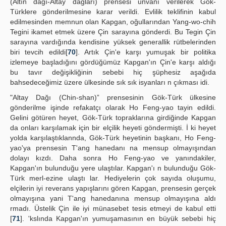
(Altın dağı-Altay dağları) prensesi unvanı verilerek Gök-
Türklere gönderilmesine karar verildi. Evlilik teklifinin kabul
edilmesinden memnun olan Kapgan, oğullarından Yang-wo-chih
Tegini ikamet etmek üzere Çin sarayına gönderdi. Bu Tegin Çin
sarayına vardığında kendisine yüksek generallik rütbelerinden
biri tevcih edildi[
70
]. Artık Çin'e karşı yumuşak bir politika
izlemeye başladığını gördüğümüz Kapgan'ın Çin'e karşı aldığı
bu tavır değişikliğinin sebebi hiç şüphesiz aşağıda
bahsedeceğimiz üzere ülkesinde sık sık isyanları n çıkması idi.
"Altay Dağı (Chin-shan)” prensesinin Gök-Türk ülkesine
gönderilme işinde refakatçı olarak Ho Feng-yao tayin edildi.
Gelini götüren heyet, Gök-Türk topraklarına girdiğinde Kapgan
da onları karşılamak için bir elçilik heyeti göndermişti. İ ki heyet
yolda karşılaştıklannda, Gök-Türk heyetinin başkanı, Ho Feng-
yao'ya prensesin T'ang hanedanı na mensup olmayışından
dolayı kızdı. Daha sonra Ho Feng-yao ve yanındakiler,
Kapgan'ın bulunduğu yere ulaştılar. Kapgan'ı n bulunduğu Gök-
Türk merl-ezine ulaştı lar. Hediyelerin çok sayıda oluşumu,
elçilerin iyi reverans yapışlarını gören Kapgan, prensesin gerçek
olmayışına yani T'ang hanedanına mensup olmayışına aldı
rmadı. Üstelik Çin ile iyi münasebet tesis etmeyi de kabul etti
[
71
]. 'kslında Kapgan'ın yumuşamasının en büyük sebebi hiç