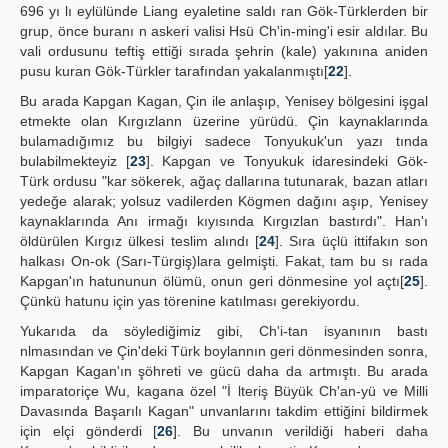
696 yı lı eylülünde Liang eyaletine saldı ran Gök-Türklerden bir
grup, önce buranı n askeri valisi Hsü Ch'in-ming'i esir aldılar. Bu
vali ordusunu teftiş ettiği sırada şehrin (kale) yakınına aniden
pusu kuran Gök-Türkler tarafından yakalanmıştı[
22
].
Bu arada Kapgan Kagan, Çin ile anlaşıp, Yenisey bölgesini işgal
etmekte olan Kırgızlann üzerine yürüdü. Çin kaynaklarında
bulamadığımız bu bilgiyi sadece Tonyukuk'un yazı tında
bulabilmekteyiz [
23
]. Kapgan ve Tonyukuk idaresindeki Gök-
Türk ordusu "kar sökerek, ağaç dallarına tutunarak, bazan atları
yedeğe alarak; yolsuz vadilerden Kögmen dağını aşıp, Yenisey
kaynaklarında Anı irmağı kıyısında Kırgızlan bastırdı". Han'ı
öldürülen Kırgız ülkesi teslim alındı [
24
]. Sıra üçlü ittifakın son
halkası On-ok (Sarı-Türgiş)lara gelmişti. Fakat, tam bu sı rada
Kapgan'ın hatununun ölümü, onun geri dönmesine yol açtı[
25
].
Çünkü hatunu için yas törenine katılması gerekiyordu.
Yukarıda da söylediğimiz gibi, Ch'i-tan isyanının bastı
nlmasından ve Çin'deki Türk boylannın geri dönmesinden sonra,
Kapgan Kagan'ın şöhreti ve gücü daha da artmıştı. Bu arada
imparatoriçe Wu, kagana özel "İ lteriş Büyük Ch'an-yü ve Milli
Davasında Başarılı Kagan" unvanlarını takdim ettiğini bildirmek
için elçi gönderdi [
26
]. Bu unvanın verildiği haberi daha