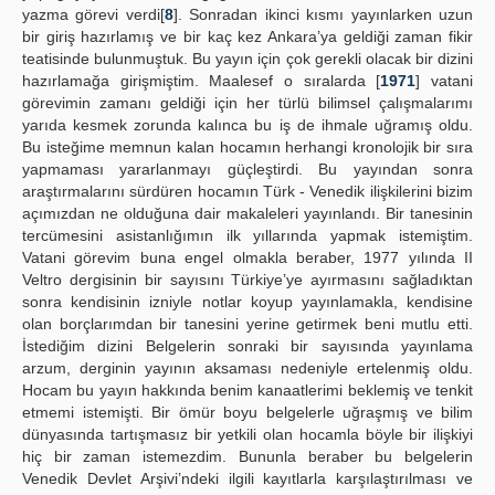
yazma görevi verdi[
8
]. Sonradan ikinci kısmı yayınlarken uzun
bir giriş hazırlamış ve bir kaç kez Ankara’ya geldiği zaman fikir
teatisinde bulunmuştuk. Bu yayın için çok gerekli olacak bir dizini
hazırlamağa girişmiştim. Maalesef o sıralarda [
1971
] vatani
görevimin zamanı geldiği için her türlü bilimsel çalışmalarımı
yarıda kesmek zorunda kalınca bu iş de ihmale uğramış oldu.
Bu isteğime memnun kalan hocamın herhangi kronolojik bir sıra
yapmaması yararlanmayı güçleştirdi. Bu yayından sonra
araştırmalarını sürdüren hocamın Türk - Venedik ilişkilerini bizim
açımızdan ne olduğuna dair makaleleri yayınlandı. Bir tanesinin
tercümesini asistanlığımın ilk yıllarında yapmak istemiştim.
Vatani görevim buna engel olmakla beraber, 1977 yılında II
Veltro dergisinin bir sayısını Türkiye’ye ayırmasını sağladıktan
sonra kendisinin izniyle notlar koyup yayınlamakla, kendisine
olan borçlarımdan bir tanesini yerine getirmek beni mutlu etti.
İstediğim dizini Belgelerin sonraki bir sayısında yayınlama
arzum, derginin yayının aksaması nedeniyle ertelenmiş oldu.
Hocam bu yayın hakkında benim kanaatlerimi beklemiş ve tenkit
etmemi istemişti. Bir ömür boyu belgelerle uğraşmış ve bilim
dünyasında tartışmasız bir yetkili olan hocamla böyle bir ilişkiyi
hiç bir zaman istemezdim. Bununla beraber bu belgelerin
Venedik Devlet Arşivi’ndeki ilgili kayıtlarla karşılaştırılması ve