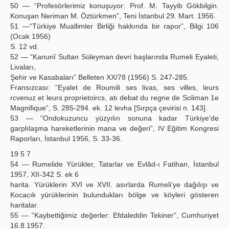
50 — “Profesörlerimiz konuşuyor: Prof. M. Tayyib Gökbilgin.
Konuşan Neriman M. Öztürkmen”, Teni İstanbul 29. Mart. 1956.
51 —“Türkiye Muallimler Birliği hakkında bir rapor”, Bilgi 106
(Ocak 1956)
S. 12 vd.
52 — “Kanunî Sultan Süleyman devri başlarında Rumeli Eyaleti,
Livaları,
Şehir ve Kasabaları” Belleten XX/78 (1956) S. 247-285.
Fransızcası: “Eyalet de Roumili ses livas, ses villes, leurs
rcvenuz et leurs proprietoircs, atı debat du regne de Soliman 1e
Magnifique”, S. 285-294. ek. 12 levha [Sırpça çevirisi n. 143].
53 — “Ondokuzuncu yüzyılın sonuna kadar Türkiye’de
garplılaşma hareketlerinin mana ve değeri”, IV Eğitim Kongresi
Raporları, İstanbul 1956, S. 33-36.
19 5 7
54 — Rumelide Yürükler, Tatarlar ve Evlâd-ı Fatihan, İstanbul
1957, XII-342 S. ek 6
harita. Yürüklerin XVI ve XVII. asırlarda Rumeli’ye dağılışı ve
Kocacık yürüklerinin bulundukları bölge ve köyleri gösteren
haritalar.
55 — “Kaybettiğimiz değerler: Efdaleddin Tekiner”, Cumhuriyet
16.8.1957.