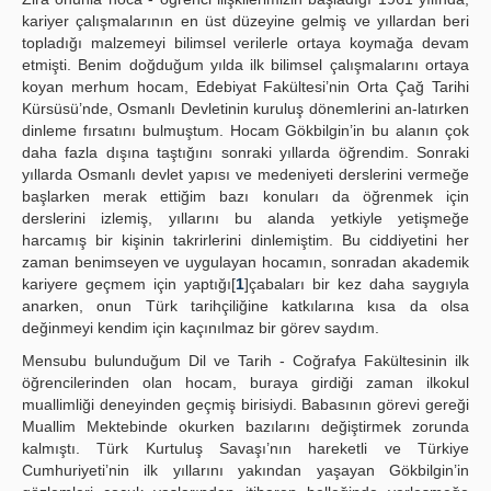
kariyer çalışmalarının en üst düzeyine gelmiş ve yıllardan beri
topladığı malzemeyi bilimsel verilerle ortaya koymağa devam
etmişti. Benim doğduğum yılda ilk bilimsel çalışmalarını ortaya
koyan merhum hocam, Edebiyat Fakültesi’nin Orta Çağ Tarihi
Kürsüsü’nde, Osmanlı Devletinin kuruluş dönemlerini an-latırken
dinleme fırsatını bulmuştum. Hocam Gökbilgin’in bu alanın çok
daha fazla dışına taştığını sonraki yıllarda öğrendim. Sonraki
yıllarda Osmanlı devlet yapısı ve medeniyeti derslerini vermeğe
başlarken merak ettiğim bazı konuları da öğrenmek için
derslerini izlemiş, yıllarını bu alanda yetkiyle yetişmeğe
harcamış bir kişinin takrirlerini dinlemiştim. Bu ciddiyetini her
zaman benimseyen ve uygulayan hocamın, sonradan akademik
kariyere geçmem için yaptığı[
1
]çabaları bir kez daha saygıyla
anarken, onun Türk tarihçiliğine katkılarına kısa da olsa
değinmeyi kendim için kaçınılmaz bir görev saydım.
Mensubu bulunduğum Dil ve Tarih - Coğrafya Fakültesinin ilk
öğrencilerinden olan hocam, buraya girdiği zaman ilkokul
muallimliği deneyinden geçmiş birisiydi. Babasının görevi gereği
Muallim Mektebinde okurken bazılarını değiştirmek zorunda
kalmıştı. Türk Kurtuluş Savaşı’nın hareketli ve Türkiye
Cumhuriyeti’nin ilk yıllarını yakından yaşayan Gökbilgin’in