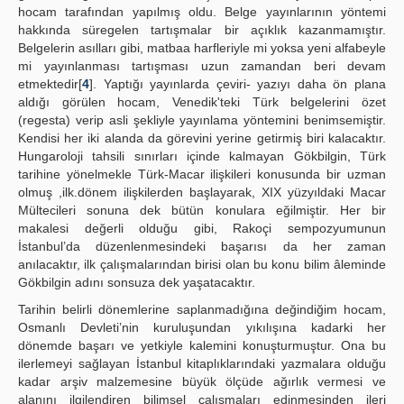
hocam tarafından yapılmış oldu. Belge yayınlarının yöntemi
hakkında süregelen tartışmalar bir açıklık kazanmamıştır.
Belgelerin asılları gibi, matbaa harfleriyle mi yoksa yeni alfabeyle
mi yayınlanması tartışması uzun zamandan beri devam
etmektedir[
4
]. Yaptığı yayınlarda çeviri- yazıyı daha ön plana
aldığı görülen hocam, Venedik'teki Türk belgelerini özet
(regesta) verip asli şekliyle yayınlama yöntemini benimsemiştir.
Kendisi her iki alanda da görevini yerine getirmiş biri kalacaktır.
Hungaroloji tahsili sınırları içinde kalmayan Gökbilgin, Türk
tarihine yönelmekle Türk-Macar ilişkileri konusunda bir uzman
olmuş ,ilk.dönem ilişkilerden başlayarak, XIX yüzyıldaki Macar
Mültecileri sonuna dek bütün konulara eğilmiştir. Her bir
makalesi değerli olduğu gibi, Rakoçi sempozyumunun
İstanbul’da düzenlenmesindeki başarısı da her zaman
anılacaktır, ilk çalışmalarından birisi olan bu konu bilim âleminde
Gökbilgin adını sonsuza dek yaşatacaktır.
Tarihin belirli dönemlerine saplanmadığına değindiğim hocam,
Osmanlı Devleti’nin kuruluşundan yıkılışına kadarki her
dönemde başarı ve yetkiyle kalemini konuşturmuştur. Ona bu
ilerlemeyi sağlayan İstanbul kitaplıklarındaki yazmalara olduğu
kadar arşiv malzemesine büyük ölçüde ağırlık vermesi ve
alanını ilgilendiren bilimsel çalışmaları edinmesinden ileri