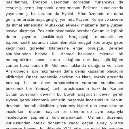
hazırlanmış, Trabzon üzerinden sonradan Yunancaya da
çevrilmiş geniş kapsamlı araştırmasını Belleten sütunlarında
yayınlanmış, bir taraftan da Eyâlet-i Rûm üzerinde de daha
geniş bir araştırmaya giriştiği yanında Kayseri, Konya ve civarını
da ihmal etmemiştir. Muhakkak elindeki malzeme daha yüksek
sayıya ulaşmıştı. Pek emin olmamakla beraber Çorum ile ilgili bir
defter yayınını geciktirmişti. Karşılaştığı onomastik ve
toponomastik sorunları çözümlemekle meşgul iken araya giren
kaçınılmaz görevler bitirmesine engel olmuştur. Belleten
sütunlarından birinde III. Ahmed hakkında müstakil bir
monografisinin basım kararı olduğuna dair kayıt gördüğüm
zaman bana bunun III. Mehmed hakkında olduğunu ve İslâm
Ansiklopedisi için hazırlarken daha geniş kapsamlı olacağım
bildirmişti. Önsöz nedeniyle geciken bu kitap, evrakı arasında
bulunup bir an önce araştırıcıların yararına sunulmasını
beklemek her Yeniçağ tarihi araştırıcısının hakkıdır. Kanunî
Sultan Süleyman devrinin bu büyük araştırıcısı devrin gerek
siyasal gerek ekonomik yönlerini başarıyla incelemiş ve Kanuni
devrinde önemli etkinlikleri göstermiş kişileri ana kaynaklardan
incelerken, devamı sayılan bir dönemi de aynı başarıyla
incelediğine şüphemiz bulunmamaktadır. Osmanlı düzenini,
kuruluşundan parlak dönemine kadar geçen süreyi yıllarca
araştıran hocam, bu düzenin XVII. yüzyılda nasıl bir bunalım