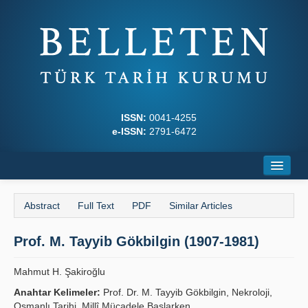
ISSN:
0041-4255
e-ISSN:
2791-6472
Home
Abstract
Full Text
PDF
Similar Articles
About
Prof. M. Tayyib Gökbilgin (1907-1981)
Journal Boards
Writing Rules
Mahmut H. Şakiroğlu
Anahtar Kelimeler:
Prof. Dr. M. Tayyib Gökbilgin, Nekroloji,
Principles
Osmanlı Tarihi, Millî Mücadele Başlarken