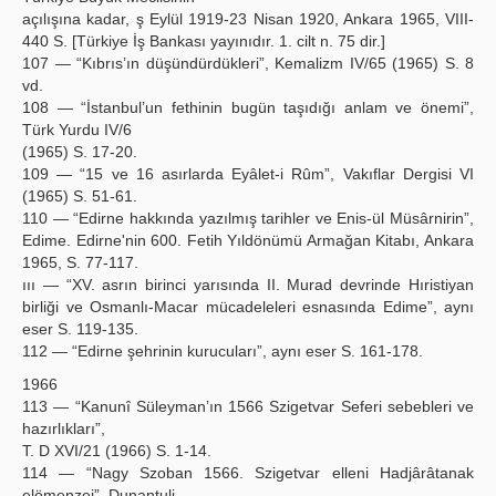
açılışına kadar, ş Eylül 1919-23 Nisan 1920, Ankara 1965, VIII-
440 S. [Türkiye İş Bankası yayınıdır. 1. cilt n. 75 dir.]
107 — “Kıbrıs’ın düşündürdükleri”, Kemalizm IV/65 (1965) S. 8
vd.
108 — “İstanbul’un fethinin bugün taşıdığı anlam ve önemi”,
Türk Yurdu IV/6
(1965) S. 17-20.
109 — “15 ve 16 asırlarda Eyâlet-i Rûm”, Vakıflar Dergisi VI
(1965) S. 51-61.
110 — “Edirne hakkında yazılmış tarihler ve Enis-ül Müsârnirin”,
Edime. Edirne'nin 600. Fetih Yıldönümü Armağan Kitabı, Ankara
1965, S. 77-117.
ııı — “XV. asrın birinci yarısında II. Murad devrinde Hıristiyan
birliği ve Osmanlı-Macar mücadeleleri esnasında Edime”, aynı
eser S. 119-135.
112 — “Edirne şehrinin kurucuları”, aynı eser S. 161-178.
1966
113 — “Kanunî Süleyman’ın 1566 Szigetvar Seferi sebebleri ve
hazırlıkları”,
T. D XVI/21 (1966) S. 1-14.
114 — “Nagy Szoban 1566. Szigetvar elleni Hadjârâtanak
elömenzei”, Dunantuli