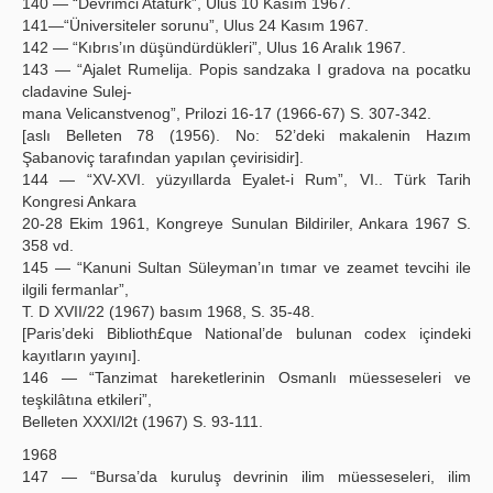
140 — “Devrimci Atatürk”, Ulus 10 Kasım 1967.
141—“Üniversiteler sorunu”, Ulus 24 Kasım 1967.
142 — “Kıbrıs’ın düşündürdükleri”, Ulus 16 Aralık 1967.
143 — “Ajalet Rumelija. Popis sandzaka I gradova na pocatku
cladavine Sulej-
mana Velicanstvenog”, Prilozi 16-17 (1966-67) S. 307-342.
[aslı Belleten 78 (1956). No: 52’deki makalenin Hazım
Şabanoviç tarafından yapılan çevirisidir].
144 — “XV-XVI. yüzyıllarda Eyalet-i Rum”, VI.. Türk Tarih
Kongresi Ankara
20-28 Ekim 1961, Kongreye Sunulan Bildiriler, Ankara 1967 S.
358 vd.
145 — “Kanuni Sultan Süleyman’ın tımar ve zeamet tevcihi ile
ilgili fermanlar”,
T. D XVII/22 (1967) basım 1968, S. 35-48.
[Paris’deki Biblioth£que National’de bulunan codex içindeki
kayıtların yayını].
146 — “Tanzimat hareketlerinin Osmanlı müesseseleri ve
teşkilâtına etkileri”,
Belleten XXXI/l2t (1967) S. 93-111.
1968
147 — “Bursa’da kuruluş devrinin ilim müesseseleri, ilim