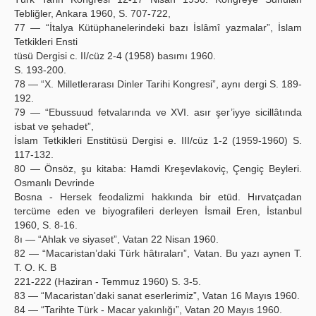
Tebliğler, Ankara 1960, S. 707-722,
77 — “İtalya Kütüphanelerindeki bazı İslâmî yazmalar”, İslam
Tetkikleri Ensti
tüsü Dergisi c. II/cüz 2-4 (1958) basımı 1960.
S. 193-200.
78 — “X. Milletlerarası Dinler Tarihi Kongresi”, aynı dergi S. 189-
192.
79 — “Ebussuud fetvalarında ve XVI. asır şer’iyye sicillâtında
isbat ve şehadet”,
İslam Tetkikleri Enstitüsü Dergisi e. III/cüz 1-2 (1959-1960) S.
117-132.
80 — Önsöz, şu kitaba: Hamdi Kreşevlakoviç, Çengiç Beyleri.
Osmanlı Devrinde
Bosna - Hersek feodalizmi hakkında bir etüd. Hırvatçadan
tercüme eden ve biyografileri derleyen İsmail Eren, İstanbul
1960, S. 8-16.
8ı — “Ahlak ve siyaset”, Vatan 22 Nisan 1960.
82 — “Macaristan’daki Türk hâtıraları”, Vatan. Bu yazı aynen T.
T. O. K. B
221-222 (Haziran - Temmuz 1960) S. 3-5.
83 — “Macaristan'daki sanat eserlerimiz”, Vatan 16 Mayıs 1960.
84 — “Tarihte Türk - Macar yakınlığı”, Vatan 20 Mayıs 1960.