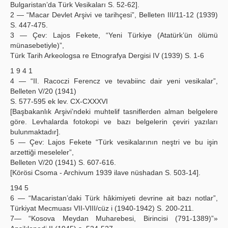
Bulgaristan’da Türk Vesikaları S. 52-62].
2 — “Macar Devlet Arşivi ve tarihçesi”, Belleten III/11-12 (1939)
S. 447-475.
3 — Çev: Lajos Fekete, “Yeni Türkiye (Atatürk’ün ölümü
münasebetiyle)”,
Türk Tarih Arkeologsa re Etnografya Dergisi IV (1939) S. 1-6
1 9 4 1
4 — “II. Racoczi Ferencz ve tevabiinc dair yeni vesikalar”,
Belleten V/20 (1941)
S. 577-595 ek lev. CX-CXXXVI
[Başbakanlık Arşivi’ndeki muhtelif tasniflerden alman belgelere
göre. Levhalarda fotokopi ve bazı belgelerin çeviri yazıları
bulunmaktadır].
5 — Çev: Lajos Fekete “Türk vesikalarının neştri ve bu işin
arzettiği meseleler”,
Belleten V/20 (1941) S. 607-616.
[Körösi Csoma - Archivum 1939 ilave nüshadan S. 503-14].
194 5
6 — “Macaristan’daki Türk hâkimiyeti devrine ait bazı notlar”,
Türkiyat Mecmuası VII-VIII/cüz i (1940-1942) S. 200-211.
7— “Kosova Meydan Muharebesi, Birincisi (791-1389)”»