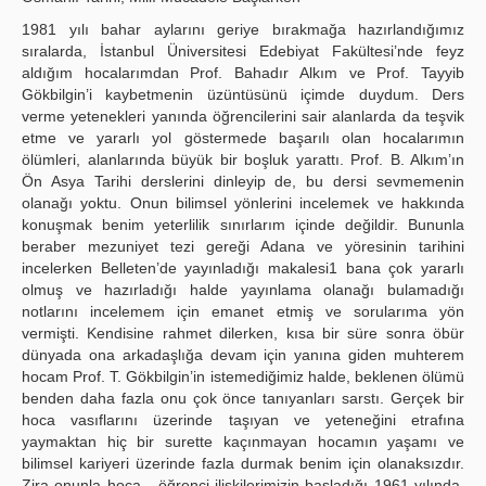
Publication Policies
1981 yılı bahar aylarını geriye bırakmağa hazırlandığımız
sıralarda, İstanbul Üniversitesi Edebiyat Fakültesi’nde feyz
Guidelines
aldığım hocalarımdan Prof. Bahadır Alkım ve Prof. Tayyib
Gökbilgin’i kaybetmenin üzüntüsünü içimde duydum. Ders
Contact Us
verme yetenekleri yanında öğrencilerini sair alanlarda da teşvik
etme ve yararlı yol göstermede başarılı olan hocalarımın
ölümleri, alanlarında büyük bir boşluk yarattı. Prof. B. Alkım’ın
Ön Asya Tarihi derslerini dinleyip de, bu dersi sevmemenin
olanağı yoktu. Onun bilimsel yönlerini incelemek ve hakkında
konuşmak benim yeterlilik sınırlarım içinde değildir. Bununla
beraber mezuniyet tezi gereği Adana ve yöresinin tarihini
incelerken Belleten’de yayınladığı makalesi1 bana çok yararlı
olmuş ve hazırladığı halde yayınlama olanağı bulamadığı
notlarını incelemem için emanet etmiş ve sorularıma yön
vermişti. Kendisine rahmet dilerken, kısa bir süre sonra öbür
dünyada ona arkadaşlığa devam için yanına giden muhterem
hocam Prof. T. Gökbilgin’in istemediğimiz halde, beklenen ölümü
benden daha fazla onu çok önce tanıyanları sarstı. Gerçek bir
hoca vasıflarını üzerinde taşıyan ve yeteneğini etrafına
yaymaktan hiç bir surette kaçınmayan hocamın yaşamı ve
bilimsel kariyeri üzerinde fazla durmak benim için olanaksızdır.
Zira onunla hoca - öğrenci ilişkilerimizin başladığı 1961 yılında,