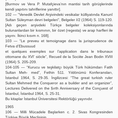
[Burmov ve Vera P. Mutafçieva’nın mantisi tarih görüşlerinde
kendi yapıtını tahriflerine yanıttır].
102 — “Venedik Devlet Arşivindeki vesikalar külliyatında Kanunî
Sultan Süleyman devri belgeleri”, Belgeler I/2 (1964) S. 119-120.
[Adı geçen arşivdeki Türkçe belgeler koleksiyonlarında
bulunanlardan bir kısmının, bir özet (regesta) ve arap harfleri ile
yayını. İkinci kısım n. 168].
103 — “Le preveu et temoignage dans la jurisprudence de
Fetva d’Ebussuud
et quelques exemples sur l’application dans le tribunaux
ottomane du XVI' siöcle”, Recueil de la Sociite Jean Bodin XVIII
(1964) S. 205-209.
104-105 — “Kurucu ve teşkilatçı büyük Türk hükümdarı Fatih
Sultan Meh- med”, Fethin 511. Yıldönümü Konferansları,
İstanbul 1964, S. 29-35. İngilizcesi: “The great turkish ruler
Sultan Mehmed the Conqueror as a builder and an organizer”,
Lectures Delivered on the §ırth Anniversary of the Conçuest of
İstanbul, İstanbul 1964, S. 25-31.
Bu kitaplar İstanbul Üniversitesi Rektörlüğü yayınıdır.
1965
106 — Milli Mücadele Başlarken c. 2. Sivas Kongresinden
Türkiye Büyük Meclisinin