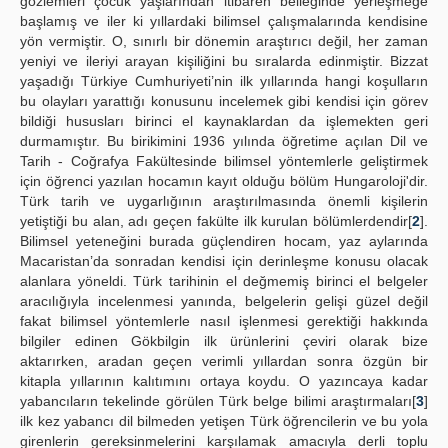
gözlemleri çocuk yaşlarından itibaren belleğinde yerleşmeğe
başlamış ve iler ki yıllardaki bilimsel çalışmalarında kendisine
yön vermiştir. O, sınırlı bir dönemin araştırıcı değil, her zaman
yeniyi ve ileriyi arayan kişiliğini bu sıralarda edinmiştir. Bizzat
yaşadığı Türkiye Cumhuriyeti’nin ilk yıllarında hangi koşulların
bu olayları yarattığı konusunu incelemek gibi kendisi için görev
bildiği hususları birinci el kaynaklardan da işlemekten geri
durmamıştır. Bu birikimini 1936 yılında öğretime açılan Dil ve
Tarih - Coğrafya Fakültesinde bilimsel yöntemlerle geliştirmek
için öğrenci yazılan hocamın kayıt olduğu bölüm Hungaroloji'dir.
Türk tarih ve uygarlığının araştırılmasında önemli kişilerin
yetiştiği bu alan, adı geçen fakülte ilk kurulan bölümlerdendir[
2
].
Bilimsel yeteneğini burada güçlendiren hocam, yaz aylarında
Macaristan’da sonradan kendisi için derinleşme konusu olacak
alanlara yöneldi. Türk tarihinin el değmemiş birinci el belgeler
aracılığıyla incelenmesi yanında, belgelerin gelişi güzel değil
fakat bilimsel yöntemlerle nasıl işlenmesi gerektiği hakkında
bilgiler edinen Gökbilgin ilk ürünlerini çeviri olarak bize
aktarırken, aradan geçen verimli yıllardan sonra özgün bir
kitapla yıllarının kalıtımını ortaya koydu. O yazıncaya kadar
yabancıların tekelinde görülen Türk belge bilimi araştırmaları[
3
]
ilk kez yabancı dil bilmeden yetişen Türk öğrencilerin ve bu yola
girenlerin gereksinmelerini karşılamak amacıyla derli toplu