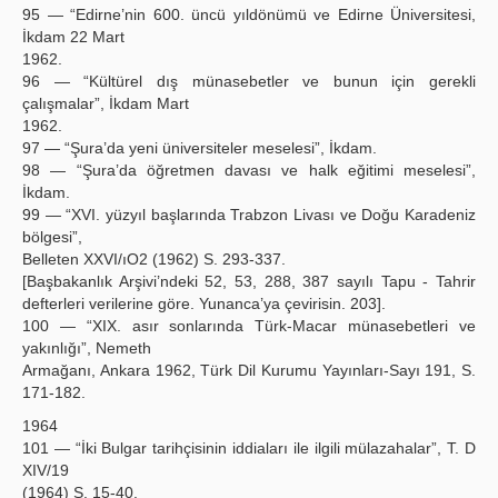
95 — “Edirne’nin 600. üncü yıldönümü ve Edirne Üniversitesi,
İkdam 22 Mart
1962.
96 — “Kültürel dış münasebetler ve bunun için gerekli
çalışmalar”, İkdam Mart
1962.
97 — “Şura’da yeni üniversiteler meselesi”, İkdam.
98 — “Şura’da öğretmen davası ve halk eğitimi meselesi”,
İkdam.
99 — “XVI. yüzyıl başlarında Trabzon Livası ve Doğu Karadeniz
bölgesi”,
Belleten XXVI/ıO2 (1962) S. 293-337.
[Başbakanlık Arşivi’ndeki 52, 53, 288, 387 sayılı Tapu - Tahrir
defterleri verilerine göre. Yunanca’ya çevirisin. 203].
100 — “XIX. asır sonlarında Türk-Macar münasebetleri ve
yakınlığı”, Nemeth
Armağanı, Ankara 1962, Türk Dil Kurumu Yayınları-Sayı 191, S.
171-182.
1964
101 — “İki Bulgar tarihçisinin iddiaları ile ilgili mülazahalar”, T. D
XIV/19
(1964) S. 15-40.