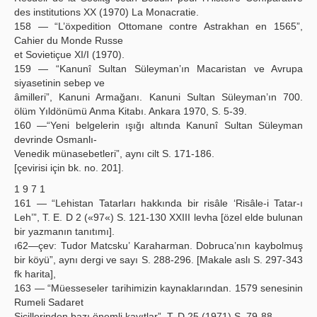
des institutions XX (1970) La Monacratie.
158 — “L’öxpedition Ottomane contre Astrakhan en 1565”,
Cahier du Monde Russe
et Sovietiçue XI/I (1970).
159 — “Kanunî Sultan Süleyman’ın Macaristan ve Avrupa
siyasetinin sebep ve
âmilleri”, Kanuni Armağanı. Kanuni Sultan Süleyman’ın 700.
ölüm Yıldönümü Anma Kitabı. Ankara 1970, S. 5-39.
160 —“Yeni belgelerin ışığı altında Kanunî Sultan Süleyman
devrinde Osmanlı-
Venedik münasebetleri”, aynı cilt S. 171-186.
[çevirisi için bk. no. 201].
1 9 7 1
161 — “Lehistan Tatarları hakkında bir risâle ‘Risâle-i Tatar-ı
Leh’”, T. E. D 2 («97«) S. 121-130 XXIII levha [özel elde bulunan
bir yazmanın tanıtımı].
ı62—çev: Tudor Matcsku’ Karaharman. Dobruca’nın kaybolmuş
bir köyü”, aynı dergi ve sayı S. 288-296. [Makale aslı S. 297-343
fk harita],
163 — “Müesseseler tarihimizin kaynaklarından. 1579 senesinin
Rumeli Sadaret
Sicillerinden bazı önemli kayıtlar”, T. D 25 (1971) S. 79-88.