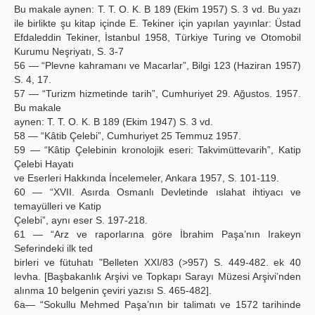
Bu makale aynen: T. T. O. K. B 189 (Ekim 1957) S. 3 vd. Bu yazı
ile birlikte şu kitap içinde E. Tekiner için yapılan yayınlar: Üstad
Efdaleddin Tekiner, İstanbul 1958, Türkiye Turing ve Otomobil
Kurumu Neşriyatı, S. 3-7
56 — “Plevne kahramanı ve Macarlar”, Bilgi 123 (Haziran 1957)
S. 4, 17.
57 — “Turizm hizmetinde tarih”, Cumhuriyet 29. Ağustos. 1957.
Bu makale
aynen: T. T. O. K. B 189 (Ekim 1947) S. 3 vd.
58 — “Kâtib Çelebi”, Cumhuriyet 25 Temmuz 1957.
59 — “Kâtip Çelebinin kronolojik eseri: Takvimüttevarih”, Katip
Çelebi Hayatı
ve Eserleri Hakkında İncelemeler, Ankara 1957, S. 101-119.
60 — “XVII. Asırda Osmanlı Devletinde ıslahat ihtiyacı ve
temayülleri ve Katip
Çelebi”, aynı eser S. 197-218.
61 — “Arz ve raporlarına göre İbrahim Paşa’nın Irakeyn
Seferindeki ilk ted
birleri ve fütuhatı "Belleten XXI/83 (>957) S. 449-482. ek 40
levha. [Başbakanlık Arşivi ve Topkapı Sarayı Müzesi Arşivi’nden
alınma 10 belgenin çeviri yazısı S. 465-482].
6a— “Sokullu Mehmed Paşa’nın bir talimatı ve 1572 tarihinde