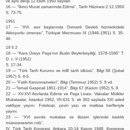
ve aynı dergi 12 Ekim 1950 sayılan.
16 — “İkinci Murat zamanında Edirne”, Tarih Hâzinesi 2.12.1950
S. 73-75.
1951
17 — “XVI. asır başlarında Osmanlı Devleti hizmetindeki
Akkoyunlu ümerası”, Türkiyat Mecmuası IX (1946-1951) S. 35-
46.
19 5 2
18 — “Kara Üveys Paşa’nın Budin Beylerbeyiliği, 1578-1580” T.
D. c. II (1952)
S. 17-34.
19 — “Türk Tarih Kurumu ve millî tarih ülküsü”, Bilgi 58 (Şubat
1957) S. 4-5.
20 — “Fatih Kanunnameleri”, Bilgi (Temmuz 1952) S. 9 vd.
21 —“İsmail Gaspirali 1851-1914”, Bilgi 67 (Kasım 1952) S. 8.
22 — XV-XVI Asırlarda Edirne ve Paşa Livası. Vakıalar Mülkler
Mukataalar, İstanbul 1952, VII-631 S. ek 302 sayfada XXI aded
vakfiyye yayını. Fotokopi, çeviri yazı ve matbaa harfleriyle
yayını.
23 — “XVI asırda mukataa ve iltizam işlerinde kadılık
müessesesinin rolü”,
IV. Türk Tarih Kongresi. Ankara 10-14 Kasım 1948. Kongreye