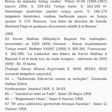
Bosna ile alakadar birkaç vesika”, Prilozi VI-VII (1956-1957)
basımı 1958, S. 159-162 Türkçe metin. S. 162-165 H-
Hadzıbegic tarafından yapılan sırpça çeviri, S. 166-174
belgelerin faksimilesi, matbaa harfleriyle yayını ve Sırpça
çevirisi. S. 174: Rösume, “üne lettre de directive de Sokullu
Mehmed Paşa et qualques documents relatifs â la Bosnie”.
1958
63 Korvin Mathias (Mâtyâs)’ın Bayezid H’e mektupları,
tercümeleri ve 1503 (909) Osmanlı - Macar muahedesinin
Türkçe metni”, Belleten XXII/87 (1958) S. 369-381. Fransızcası:
S. 382-390: “La traduction des letters de Korvin Mathias â
Bayezid II et le texte turc du traite hungaro - ottomane de 1503
(909)”. Ek: XI levha.
[Topkapı Sarayı Müzesi Arşivi’ndeki E. 6630, 6633/2, 6633
numaralı belgelerin yayınıdır].
64 — “Tarihimizde Edirne’nin mevkii ve tarihçileri”, Üniversite
Haftası Edime
Konferansları, İstanbul 1958, S. 38-63.
65 — “İstanbul’un fethi ve Fatih”, Vatan 29 Mayıs 1958.
66 — “Boğazkesen Hisarı”, Vatan 6 Haziran 1958.
67 “39 uncu yıldönümü günlerinde Amasya Kararları”, Vatan 11
Haziran 1958.