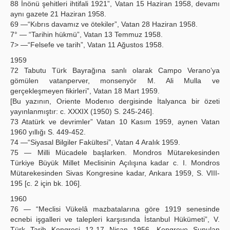
88 İnönü şehitleri ihtifali 1921”, Vatan 15 Haziran 1958, devamı
aynı gazete 21 Haziran 1958.
69 —“Kıbrıs davamız ve ötekiler”, Vatan 28 Haziran 1958.
7° — “Tarihin hükmü”, Vatan 13 Temmuz 1958.
7> —“Felsefe ve tarih”, Vatan 11 Ağustos 1958.
1959
72 Tabutu Türk Bayrağına sanlı olarak Campo Verano’ya
gömülen vatanperver, monsenyör M. Ali Mulla ve
gerçekleşmeyen fikirleri”, Vatan 18 Mart 1959.
[Bu yazının, Oriente Modenıo dergisinde İtalyanca bir özeti
yayınlanmıştır: c. XXXIX (1950) S. 245-246].
73 Atatürk ve devrimler” Vatan 10 Kasım 1959, aynen Vatan
1960 yıllığı S. 449-452.
74 —“Siyasal Bilgiler Fakültesi”, Vatan 4 Aralık 1959.
75 — Milli Mücadele başlarken. Mondros Mütarekesinden
Türkiye Büyük Millet Meclisinin Açılışına kadar c. I. Mondros
Mütarekesinden Sivas Kongresine kadar, Ankara 1959, S. VIII-
195 [c. 2 için bk. 106].
1960
76 — “Meclisi Vükelâ mazbatalarına göre 1919 senesinde
ecnebi işgalleri ve talepleri karşısında İstanbul Hükümeti”, V.
Türk Tarih Kongresi 12-17 Nisan 1956. Kongreye Sunulan