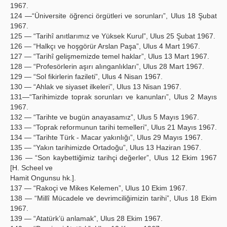
1967.
124 —“Üniversite öğrenci örgütleri ve sorunları”, Ulus 18 Şubat
1967.
125 — “Tarihî anıtlarımız ve Yüksek Kurul”, Ulus 25 Şubat 1967.
126 — “Halkçı ve hoşgörür Arslan Paşa”, Ulus 4 Mart 1967.
127 — “Tarihî gelişmemizde temel haklar”, Ulus 13 Mart 1967.
128 — “Profesörlerin aşırı alınganlıkları”, Ulus 28 Mart 1967.
129 — “Sol fikirlerin fazileti”, Ulus 4 Nisan 1967.
130 — “Ahlak ve siyaset ilkeleri”, Ulus 13 Nisan 1967.
131—“Tarihimizde toprak sorunları ve kanunları”, Ulus 2 Mayıs
1967.
132 — “Tarihte ve bugün anayasamız”, Ulus 5 Mayıs 1967.
133 — “Toprak reformunun tarihi temelleri”, Ulus 21 Mayıs 1967.
134 — “Tarihte Türk - Macar yakınlığı”, Ulus 29 Mayıs 1967.
135 — “Yakın tarihimizde Ortadoğu”, Ulus 13 Haziran 1967.
136 — “Son kaybettiğimiz tarihçi değerler”, Ulus 12 Ekim 1967
[H. Scheel ve
Hamit Ongunsu hk.].
137 — “Rakoçi ve Mikes Kelemen”, Ulus 10 Ekim 1967.
138 — “Millî Mücadele ve devrimciliğimizin tarihi”, Ulus 18 Ekim
1967.
139 — “Atatürk’ü anlamak”, Ulus 28 Ekim 1967.