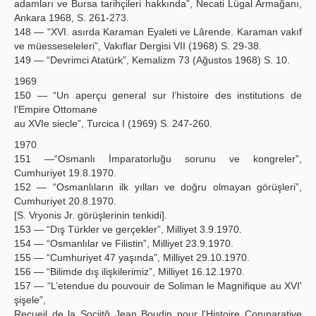
adamları ve Bursa tarihçileri hakkında”, Necati Lügal Armağanı,
Ankara 1968, S. 261-273.
148 — “XVI. asırda Karaman Eyaleti ve Lârende. Karaman vakıf
ve müesseseleleri”, Vakıflar Dergisi VII (1968) S. 29-38.
149 — “Devrimci Atatürk”, Kemalizm 73 (Ağustos 1968) S. 10.
1969
150 — “Un aperçu general sur l’histoire des institutions de
l’Empire Ottomane
au XVIe siecle”, Turcica I (1969) S. 247-260.
1970
151 —“Osmanlı İmparatorluğu sorunu ve kongreler”,
Cumhuriyet 19.8.1970.
152 — “Osmanlıların ilk yılları ve doğru olmayan görüşleri”,
Cumhuriyet 20.8.1970.
[S. Vryonis Jr. görüşlerinin tenkidi].
153 — “Dış Türkler ve gerçekler”, Milliyet 3.9.1970.
154 — “Osmanlılar ve Filistin”, Milliyet 23.9.1970.
155 — “Cumhuriyet 47 yaşında”, Milliyet 29.10.1970.
156 — “Bilimde dış ilişkilerimiz”, Milliyet 16.12.1970.
157 — “L’etendue du pouvouir de Soliman le Magnifique au XVI'
şişele”,
Recueil de la Sociitğ Jean Boudin pour l'Histoire Conıparative