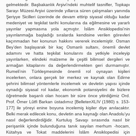
gelmektedir. Başbakanlık Arşivi’ndeki muhtelif tasnifler, Topkapı
Sarayı Müzesi Arşivi üzerinde yıllarca süren çalışmaları yanında
Şeriyye Sicilleri üzerinde de devam ettirip siyasal olduğu kadar
medeniyet ve teşkilat tarihi konularına da eğilmesine ve yararlı
yayınlar yapmasına yola açmıştır. İslâm Ansiklopedisi’nin
yayınlanmağa başladığı sıralarda kendisine verilen görevleri
kaçınmadan her konunun hakkını vererek incelemiştir. Osman
Bey’den başlayarak bir kaç Osmanlı sultanı, önemli devlet
adamını ve hatta teşkilat konularını da yetkiyle inceleyip
yayınlarken, elindeki malzeme ile çeşitli bilimsel dergileri ve
armağan kitaplarını da değerlendirmekten geri durmamıştır.
Rumeli’nin Türkleşmesinde önemli rol oynayan kişileri
incelerken, onlara gerçek bir merkez ve kaynak olan Edirne
şehrini bilimsel yöntemlerle incelemek ve devletin yapısı içinde
oynadığı siyasal rol kadar, ekonomik potansiyelini de bizlere
öğretmede başarılı olan hocam bir süre önce yitirdiğimiz Ord.
Prof. Ömer Lûtfi Barkan üstadımız [BelletenXLIV (1980) s. 153-
177] ile yöreyi enine boyuna incelemiş kişiler diye anılacaktır.
Belki merak edilecek konu, devletin ana kaynağı olan Anadolu’yu
nasıl değerlendirdiğidir. Kurtuluş Savaşı sırasında nasıl bir
perişanlık içinde bulunduğuna tanık sayılan merhum -hocam,
Kütahya ve Tokat maddelerini İslâm Ansiklopedisi için