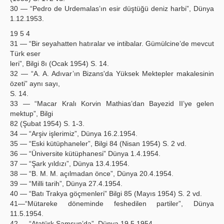
30 — “Pedro de Urdemalas’ın esir düştüğü deniz harbi”, Dünya
1.12.1953.
19 5 4
31 — “Bir seyahatten hatıralar ve intibalar. Gümülcine’de mevcut
Türk eser
leri”, Bilgi 8ı (Ocak 1954) S. 14.
32 — “A. A. Adıvar’ın Bizans'da Yüksek Mektepler makalesinin
özeti” aynı sayı,
S. 14.
33 — “Macar Kralı Korvin Mathias’dan Bayezid II’ye gelen
mektup”, Bilgi
82 (Şubat 1954) S. 1-3.
34 — “Arşiv işlerimiz”, Dünya 16.2.1954.
35 — “Eski kütüphaneler”, Bilgi 84 (Nisan 1954) S. 2 vd.
36 — “Üniversite kütüphanesi” Dünya 1.4.1954.
37 — “Şark yıldızı”, Dünya 13.4.1954.
38 — “B. M. M. açılmadan önce”, Dünya 20.4.1954.
39 — “Milli tarih”, Dünya 27.4.1954.
40 — “Batı Trakya göçmenleri” Bilgi 85 (Mayıs 1954) S. 2 vd.
41—“Mütareke döneminde feshedilen partiler”, Dünya
11.5.1954.
42 — “Atatürk Samsun’da”, Dünya 19.5.1954.