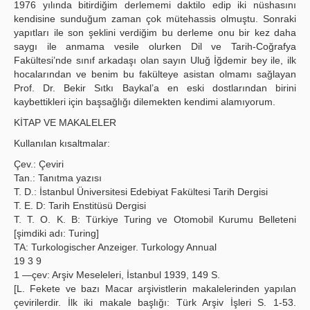
1976 yılında bitirdiğim derlememi daktilo edip iki nüshasını
kendisine sunduğum zaman çok mütehassis olmuştu. Sonraki
yapıtları ile son şeklini verdiğim bu derleme onu bir kez daha
saygı ile anmama vesile olurken Dil ve Tarih-Coğrafya
Fakültesi’nde sınıf arkadaşı olan sayın Uluğ İğdemir bey ile, ilk
hocalarından ve benim bu fakülteye asistan olmamı sağlayan
Prof. Dr. Bekir Sıtkı Baykal’a en eski dostlarından birini
kaybettikleri için başsağlığı dilemekten kendimi alamıyorum.
KİTAP VE MAKALELER
Kullanılan kısaltmalar:
Çev.: Çeviri
Tan.: Tanıtma yazısı
T. D.: İstanbul Üniversitesi Edebiyat Fakültesi Tarih Dergisi
T. E. D: Tarih Enstitüsü Dergisi
T. T. O. K. B: Türkiye Turing ve Otomobil Kurumu Belleteni
[şimdiki adı: Turing]
TA: Turkologischer Anzeiger. Turkology Annual
19 3 9
1 —çev: Arşiv Meseleleri, İstanbul 1939, 149 S.
[L. Fekete ve bazı Macar arşivistlerin makalelerinden yapılan
çevirilerdir. İlk iki makale başlığı: Türk Arşiv İşleri S. 1-53.