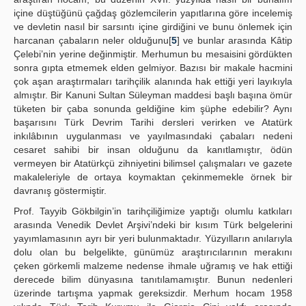
içine düştüğünü çağdaş gözlemcilerin yapıtlarına göre incelemiş
ve devletin nasıl bir sarsıntı içine girdiğini ve bunu önlemek için
harcanan çabaların neler olduğunu[
5
] ve bunlar arasında Kâtip
Çelebi’nin yerine değinmiştir. Merhumun bu mesaisini gördükten
sonra gıpta etmemek elden gelmiyor. Bazısı bir makale hacmini
çok aşan araştırmaları tarihçilik alanında hak ettiği yeri layıkıyla
almıştır. Bir Kanuni Sultan Süleyman maddesi başlı başına ömür
tüketen bir çaba sonunda geldiğine kim şüphe edebilir? Aynı
başarısını Türk Devrim Tarihi dersleri verirken ve Atatürk
inkılâbının uygulanması ve yayılmasındaki çabaları nedeni
cesaret sahibi bir insan olduğunu da kanıtlamıştır, ödün
vermeyen bir Atatürkçü zihniyetini bilimsel çalışmaları ve gazete
makaleleriyle de ortaya koymaktan çekinmemekle örnek bir
davranış göstermiştir.
Prof. Tayyib Gökbilgin’in tarihçiliğimize yaptığı olumlu katkıları
arasında Venedik Devlet Arşivi’ndeki bir kısım Türk belgelerini
yayımlamasının ayrı bir yeri bulunmaktadır. Yüzyılların anılarıyla
dolu olan bu belgelikte, günümüz araştırıcılarının merakını
çeken görkemli malzeme nedense ihmale uğramış ve hak ettiği
derecede bilim dünyasına tanıtılamamıştır. Bunun nedenleri
üzerinde tartışma yapmak gereksizdir. Merhum hocam 1958