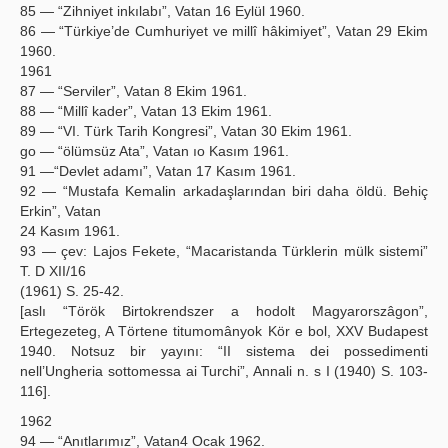
85 — “Zihniyet inkılabı”, Vatan 16 Eylül 1960.
86 — “Türkiye’de Cumhuriyet ve millî hâkimiyet”, Vatan 29 Ekim
1960.
1961
87 — “Serviler”, Vatan 8 Ekim 1961.
88 — “Millî kader”, Vatan 13 Ekim 1961.
89 — “VI. Türk Tarih Kongresi”, Vatan 30 Ekim 1961.
go — “ölümsüz Ata”, Vatan ıo Kasım 1961.
91 —“Devlet adamı”, Vatan 17 Kasım 1961.
92 — “Mustafa Kemalin arkadaşlarından biri daha öldü. Behiç
Erkin”, Vatan
24 Kasım 1961.
93 — çev: Lajos Fekete, “Macaristanda Türklerin mülk sistemi”
T. D XII/16
(1961) S. 25-42.
[aslı “Török Birtokrendszer a hodolt Magyarorszâgon”,
Ertegezeteg, A Törtene titumomânyok Kör e bol, XXV Budapest
1940. Notsuz bir yayını: “II sistema dei possedimenti
nell’Ungheria sottomessa ai Turchi”, Annali n. s I (1940) S. 103-
116].
1962
94 — “Anıtlarımız”, Vatan4 Ocak 1962.