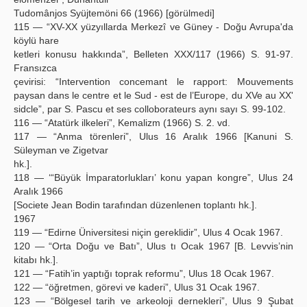
Tudomânjos Syüjtemöni 66 (1966) [görülmedi]
115 — “XV-XX yüzyıllarda Merkezî ve Güney - Doğu Avrupa'da
köylü hare
ketleri konusu hakkında”, Belleten XXX/117 (1966) S. 91-97.
Fransızca
çevirisi: “Intervention concemant le rapport: Mouvements
paysan dans le centre et le Sud - est de l’Europe, du XVe au XX'
sidcle”, par S. Pascu et ses colloborateurs aynı sayı S. 99-102.
116 — “Atatürk ilkeleri”, Kemalizm (1966) S. 2. vd.
117 — “Anma törenleri”, Ulus 16 Aralık 1966 [Kanuni S.
Süleyman ve Zigetvar
hk.].
118 — ‘“Büyük İmparatorlukları’ konu yapan kongre”, Ulus 24
Aralık 1966
[Societe Jean Bodin tarafından düzenlenen toplantı hk.].
1967
119 — “Edirne Üniversitesi niçin gereklidir”, Ulus 4 Ocak 1967.
120 — “Orta Doğu ve Batı”, Ulus tı Ocak 1967 [B. Levvis’nin
kitabı hk.].
121 — “Fatih’in yaptığı toprak reformu”, Ulus 18 Ocak 1967.
122 — “öğretmen, görevi ve kaderi”, Ulus 31 Ocak 1967.
123 — “Bölgesel tarih ve arkeoloji dernekleri”, Ulus 9 Şubat