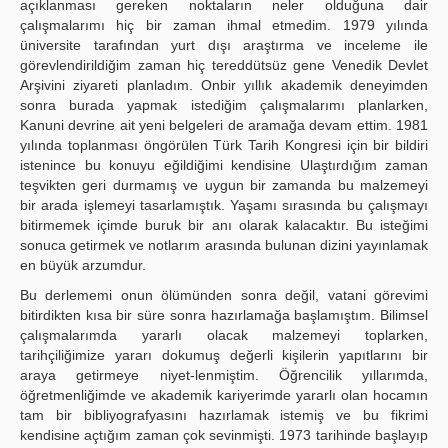
açıklanması gereken noktaların neler olduğuna dair
çalışmalarımı hiç bir zaman ihmal etmedim. 1979 yılında
üniversite tarafından yurt dışı araştırma ve inceleme ile
görevlendirildiğim zaman hiç tereddütsüz gene Venedik Devlet
Arşivini ziyareti planladım. Onbir yıllık akademik deneyimden
sonra burada yapmak istediğim çalışmalarımı planlarken,
Kanuni devrine ait yeni belgeleri de aramağa devam ettim. 1981
yılında toplanması öngörülen Türk Tarih Kongresi için bir bildiri
istenince bu konuyu eğildiğimi kendisine Ulaştırdığım zaman
teşvikten geri durmamış ve uygun bir zamanda bu malzemeyi
bir arada işlemeyi tasarlamıştık. Yaşamı sırasında bu çalışmayı
bitirmemek içimde buruk bir anı olarak kalacaktır. Bu isteğimi
sonuca getirmek ve notlarım arasında bulunan dizini yayınlamak
en büyük arzumdur.
Bu derlememi onun ölümünden sonra değil, vatani görevimi
bitirdikten kısa bir süre sonra hazırlamağa başlamıştım. Bilimsel
çalışmalarımda yararlı olacak malzemeyi toplarken,
tarihçiliğimize yararı dokumuş değerli kişilerin yapıtlarını bir
araya getirmeye niyet-lenmiştim. Öğrencilik yıllarımda,
öğretmenliğimde ve akademik kariyerimde yararlı olan hocamın
tam bir bibliyografyasını hazırlamak istemiş ve bu fikrimi
kendisine açtığım zaman çok sevinmişti. 1973 tarihinde başlayıp