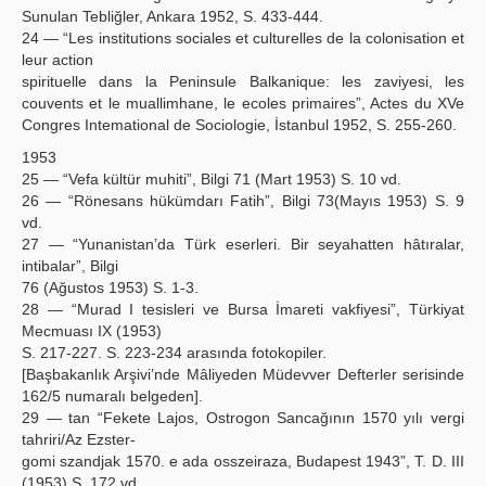
Sunulan Tebliğler, Ankara 1952, S. 433-444.
24 — “Les institutions sociales et culturelles de la colonisation et
leur action
spirituelle dans la Peninsule Balkanique: les zaviyesi, les
couvents et le muallimhane, le ecoles primaires”, Actes du XVe
Congres Intemational de Sociologie, İstanbul 1952, S. 255-260.
1953
25 — “Vefa kültür muhiti”, Bilgi 71 (Mart 1953) S. 10 vd.
26 — “Rönesans hükümdarı Fatih”, Bilgi 73(Mayıs 1953) S. 9
vd.
27 — “Yunanistan’da Türk eserleri. Bir seyahatten hâtıralar,
intibalar”, Bilgi
76 (Ağustos 1953) S. 1-3.
28 — “Murad I tesisleri ve Bursa İmareti vakfiyesi”, Türkiyat
Mecmuası IX (1953)
S. 217-227. S. 223-234 arasında fotokopiler.
[Başbakanlık Arşivi’nde Mâliyeden Müdevver Defterler serisinde
162/5 numaralı belgeden].
29 — tan “Fekete Lajos, Ostrogon Sancağının 1570 yılı vergi
tahriri/Az Ezster-
gomi szandjak 1570. e ada osszeiraza, Budapest 1943”, T. D. III
(1953) S. 172 vd.