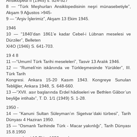
Ansiklopedi II (1945) s. 524-527
8 — “Türk Meşhurları Ansiklopedisinin neşri münasebetiyle”,
Akşam 9 Ağustos >945-
9 — “Arşiv İşlerimiz”, Akşam 13 Ekim 1945.
1946
10 — “1840’dan 1861’e kadar Cebel-i Lübnan meselesi ve
Dürziler”, Belleten
X/4O (1946) S. 641-703.
19 4 8
11 —“Umumî Türk Tarihi meseleleri”, Tasvir 13 Aralık 1946.
12 — “Rumeli’nin iskânında ve Türkleşmesinde Yürükler”, III.
Türk Tarih
Kongresi. Ankara 15-20 Kasım 1943. Kongreye Sunulan
Tebliğler, Ankara 1948, S. 648-660.
13 —“XVII. asır başlarında Erdel hâdiseleri ve Bethlen Gâbor’un
beyliğe intihabı”, T. D. 1/1 (1949) S. 1-28.
1950 -
14 — “Kanuni Sultan Süleyman’ın Sigetvar’daki türbesi”, Tarih
Dünyası 4 Haziran 1950.
15 — “Osmanlı Tarihinde Türk - Macar yakınlığı”, Tarih Dünyası
15.8.1950