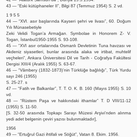
43 — “Eski kütüphaneler II”, Bilgi 87 (Temmuz 1954) S. 2 vd.
1 9 5 5
44 — “XVI. asır başlarında Kayseri şehri ve livası”, 60. Doğum
Yılı Münasebetiyle
Zeki Velidi Togan’a Armağan. Symbolae in Honorem Z- V.
Togan, İstanbul1950-1955 S. 93-108.
45 — “XVI asır ortalarında Osmanlı Devletinin Tuna havzası ve
Akdeniz siyasetleri, bunlar arasında alaka ve irtibat, muhtelif
veçheleri”, Ankara Üniversitesi Dil ve Tarih - Coğrafya Fakültesi
Dergisi XIII/4 (Aralık 1955) S. 63-67.
46 — “Vâmbery (1832-1873)’nin Türklüğe bağlılığı”, Türk Yurdu
sayı 246 (1955)
S. 25-27. s
47 — “Fatih ve Balkanlar”, T. T. O. K. B. 160 (Mayıs 1955) S. 10
vd.
48 — “Rüstem Paşa ve hakkındaki ithamlar” T. D VIII/11-12
(1955) S. 11-50.
[S. 32-50 arasında Topkapı Sarayı Müzesi Arşivi’nden alınma
yedi adet belgenin çeviri yazısı bulunmaktadır],
1956
49 — “Ertuğrul Gazi ihtifali ve Söğüt”, Vatan 8. Ekim. 1956.