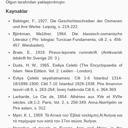
Olgun tarafından yaklaştırılmıştır.
Kaynaklar
Babinger, F., 1927. Die Geschichtsschreiber der Osmanen
und ihre Werke. Leipzig, s. 219-222
Björkman, Wa1ther, 1964. Die klassisch-osmanische
Literatur ( Phi- lologiac Turcicae Fundamenta, cilt 2, s. 456-
457. Wiesbaden).
Brate, E., 1919. Pireus-lejonets runinskrift. (Antikvarisk
tidskrift för Sverige 20: 3.).
Duda, H. W., 1965. Ewliya Celebi (The Encyclopaedia of
Islam. New Edition. Vol. 2. Leiden - London).
Evliya Çelebi seyahatnamesi. Cilt 1-6 İstanbul 1314-
18/1896-1900; Cild 7-10 İstanbul 1928-1938. Pire limanının
tasviri cilt 8, s. 263-264; İsveç hakkında Cilt 6, s. 364-369.
Larbarde, Le Cte de, 1854. Athènes aux XVe et XVIIe
siècles, cilt 1-2. Paris; Vol. 2, s. 256-349. Anna Akerhjelm ve
Pire aslanı, s. 312.
Mpiri, K. L, 1959. Τά Αττικά τού Έβλιά τσελέμπη Αί Άυήναι και
τά περίχωρα των κατά τον 17ov αιώνα. Άυήναι.