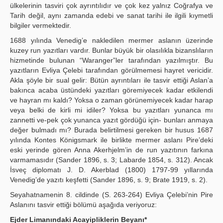
ülkelerinin tasviri çok ayrıntılıdır ve çok kez yalnız Coğrafya ve
Tarih değil, aynı zamanda edebi ve sanat tarihi ile ilgili kıymetli
bilgiler vermektedir.
1688 yılında Venedig’e nakledilen mermer aslanın üzerinde
kuzey run yazıtları vardır. Bunlar büyük bir olasılıkla bizanslıların
hizmetinde bulunan “Waranger”ler tarafından yazılmıştır. Bu
yazıtların Evliya Çelebi tarafından görülmemesi hayret vericidir.
Akla şöyle bir sual gelir: Bütün ayrıntıları ile tasvir ettiği Aslan’a
bakınca acaba üstündeki yazıtları göremiyecek kadar etkilendi
ve hayran mı kaldı? Yoksa o zaman görünemiyecek kadar harap
veya belki de kirli mi idiler? Yoksa bu yazıtları yunanca mı
zannetti ve-pek çok yunanca yazıt gördüğü için- bunları anmaya
değer bulmadı mı? Burada belirtilmesi gereken bir husus 1687
yılında Kontes Königsmark ile birlikte mermer aslanı Pire’deki
eski yerinde gören Anna Akerhjelm’in de run yazıtının farkına
varmamasıdır (Sander 1896, s. 3; Labarde 1854, s. 312). Ancak
İsveç diplomatı J. D. Akerblad (1800) 1797-99 yıllarında
Venedig’de yazıtı keşfetti (Sander 1896, s. 9; Brate 1919, s. 2).
Seyahatnamenin 8. cildinde (S. 263-264) Evliya Çelebi’nin Pire
Aslanını tasvir ettiği bölümü aşağıda veriyoruz:
Ejder Limanındaki Acayipliklerin Beyanı*