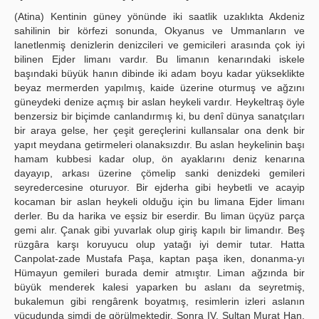
(Atina) Kentinin güney yönünde iki saatlik uzaklıkta Akdeniz
sahilinin bir körfezi sonunda, Okyanus ve Ummanların ve
lanetlenmiş denizlerin denizcileri ve gemicileri arasında çok iyi
bilinen Ejder limanı vardır. Bu limanın kenarındaki iskele
başındaki büyük hanın dibinde iki adam boyu kadar yükseklikte
beyaz mermerden yapılmış, kaide üzerine oturmuş ve ağzını
güneydeki denize açmış bir aslan heykeli vardır. Heykeltraş öyle
benzersiz bir biçimde canlandırmış ki, bu denî dünya sanatçıları
bir araya gelse, her çeşit gereçlerini kullansalar ona denk bir
yapıt meydana getirmeleri olanaksızdır. Bu aslan heykelinin başı
hamam kubbesi kadar olup, ön ayaklarını deniz kenarına
dayayıp, arkası üzerine çömelip sanki denizdeki gemileri
seyredercesine oturuyor. Bir ejderha gibi heybetli ve acayip
kocaman bir aslan heykeli olduğu için bu limana Ejder limanı
derler. Bu da harika ve eşsiz bir eserdir. Bu liman üçyüz parça
gemi alır. Çanak gibi yuvarlak olup giriş kapılı bir limandır. Beş
rüzgâra karşı koruyucu olup yatağı iyi demir tutar. Hatta
Canpolat-zade Mustafa Paşa, kaptan paşa iken, donanma-yı
Hümayun gemileri burada demir atmıştır. Liman ağzında bir
büyük menderek kalesi yaparken bu aslanı da seyretmiş,
bukalemun gibi rengârenk boyatmış, resimlerin izleri aslanın
vücudunda şimdi de görülmektedir. Sonra IV. Sultan Murat Han,