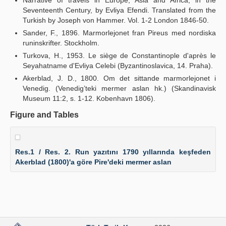
Narrative of travels in Europe, Asia and Africa, in the
Seventeenth Century, by Evliya Efendi. Translated from the
Turkish by Joseph von Hammer. Vol. 1-2 London 1846-50.
Sander, F., 1896. Marmorlejonet fran Pireus med nordiska
runinskrifter. Stockholm.
Turkova, H., 1953. Le siège de Constantinople d'après le
Seyahatname d'Evliya Celebi (Byzantinoslavica, 14. Praha).
Akerblad, J. D., 1800. Om det sittande marmorlejonet i
Venedig. (Venedig’teki mermer aslan hk.) (Skandinavisk
Museum 11:2, s. 1-12. Kobenhavn 1806).
Figure and Tables
Res.1 / Res. 2. Run yazıtını 1790 yıllarında keşfeden
Akerblad (1800)'a göre Pire'deki mermer aslan