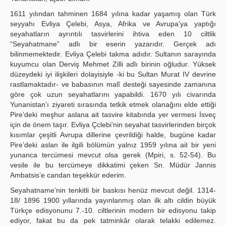
Publication Policies
1611 yılından tahminen 1684 yılına kadar yaşamış olan Türk
seyyahı Evliya Çelebi, Asya, Afrika ve Avrupa’ya yaptığı
Guidelines
seyahatların ayrıntılı tasvirlerini ihtiva eden 10 ciltlik
“Seyahatmane” adlı bir eserin yazarıdır. Gerçek adı
Contact Us
bilinmemektedir. Evliya Çelebi takma adıdır. Sultanın sarayında
kuyumcu olan Derviş Mehmet Zilli adlı birinin oğludur. Yüksek
düzeydeki iyi ilişkileri dolayisiyle -ki bu Sultan Murat IV devrine
rastlamaktadır- ve babasının malî desteği sayesinde zamanına
göre çok uzun seyahatlarını yapabildi. 1670 yılı civarında
Yunanistan’ı ziyareti sırasında tetkik etmek olanağını elde ettiği
Pire’deki meşhur aslana ait tasvire kitabında yer vermesi İsveç
için de önem taşır. Evliya Çclebi’nin seyahat tasvirlerinden birçok
kısımlar çeşitli Avrupa dillerine çevrildiği halde, bugüne kadar
Pire’deki aslan ile ilgili bölümün yalnız 1959 yılına ait bir yeni
yunanca tercümesi mevcut olsa gerek (Mpiri, s. 52-54). Bu
vesile ile bu tercümeye dikkatimi çeken Sn. Müdür Jannis
Ambatsis’e candan teşekkür ederim.
Seyahatname’nin tenkitli bir baskısı henüz mevcut değil. 1314-
18/ 1896 1900 yıllarında yayınlanmış olan ilk altı cildin büyük
Türkçe edisyonunu 7.-10. ciltlerinin modern bir edisyonu takip
ediyor, fakat bu da pek tatminkâr olarak telakki edilemez.