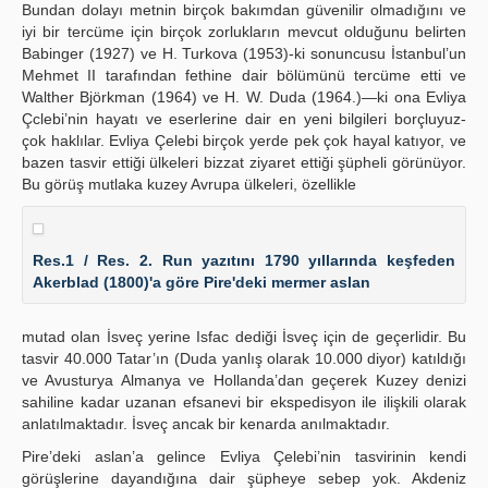
Bundan dolayı metnin birçok bakımdan güvenilir olmadığını ve
iyi bir tercüme için birçok zorlukların mevcut olduğunu belirten
Babinger (1927) ve H. Turkova (1953)-ki sonuncusu İstanbul’un
Mehmet II tarafından fethine dair bölümünü tercüme etti ve
Walther Björkman (1964) ve H. W. Duda (1964.)—ki ona Evliya
Çclebi’nin hayatı ve eserlerine dair en yeni bilgileri borçluyuz-
çok haklılar. Evliya Çelebi birçok yerde pek çok hayal katıyor, ve
bazen tasvir ettiği ülkeleri bizzat ziyaret ettiği şüpheli görünüyor.
Bu görüş mutlaka kuzey Avrupa ülkeleri, özellikle
Res.1 / Res. 2. Run yazıtını 1790 yıllarında keşfeden
Akerblad (1800)'a göre Pire'deki mermer aslan
mutad olan İsveç yerine Isfac dediği İsveç için de geçerlidir. Bu
tasvir 40.000 Tatar’ın (Duda yanlış olarak 10.000 diyor) katıldığı
ve Avusturya Almanya ve Hollanda’dan geçerek Kuzey denizi
sahiline kadar uzanan efsanevi bir ekspedisyon ile ilişkili olarak
anlatılmaktadır. İsveç ancak bir kenarda anılmaktadır.
Pire’deki aslan’a gelince Evliya Çelebi’nin tasvirinin kendi
görüşlerine dayandığına dair şüpheye sebep yok. Akdeniz