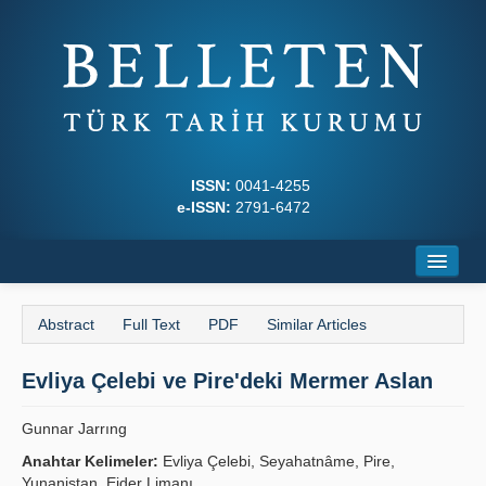
ISSN:
0041-4255
e-ISSN:
2791-6472
Home
Abstract
Full Text
PDF
Similar Articles
About
Evliya Çelebi ve Pire'deki Mermer Aslan
Journal Boards
Writing Rules
Gunnar Jarrıng
Anahtar Kelimeler:
Evliya Çelebi, Seyahatnâme, Pire,
Principles
Yunanistan, Ejder Limanı