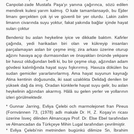
Canpolat-zade Mustafa Paşa’yı yanına çağırınca, sözü edilen
mendirek kulesi yarım kalmış. O kale tamamlansaydı, bu Ejder
limanı gerçekten çok iyi ve güvenli bir yer olurdu. Lakin zalim
limanın civarında suyu yoktur, fakat yakında bağlar içinde hayat
suları çoktur
Bendeniz bu aslan heykeline iyice ve dikkatle baktım. Kafirler
çağında, yedi harikadan biri olan ve kükreyip insanları
parçalamayan aslan bir çeşme imiş; zira arkası üzerine oturup
ağzını havaya açıp durmasından ve önayakları önünde yekpare
bir havuz olduğundan belli ki, bu bir çeşme olup, ağzından adam
gövdesi kalınlığında hayat suyu fışkırırmış. Havuza dökülen bu
sudan gemiciler yararlanırlarmış. Ama hayat suyunun kaynağı
Atina kentinin doğusunda, iki saat uzaklıkta Delidağ denilen bir
yüksek dağ da imiş. Oradan künklerle hayat suyu gelir, bu aslan
heykelinin ağzından akarmış. Hâlâ su gelen yerler ve yollarının
izleri görülmektedir.
* Gunnar Jarring, Evliya Çelebi och marmolejonet fran Pireus
(Fornvännen 73, (1978) adlı makale Dr. H, Z. Koşay’ın ricası
üzerine İsveç dilinden Almancaya Prof. Dr. Else Ebel tarafından
ve Almancadan da Türkçeye Mihin Lugal tarafından çevrilmiştir.
* Evliya Çelebi’nin metninden bugünkü dilimize Sn, İbrahim