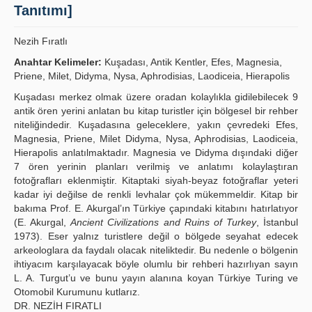
Tanıtımı]
Publication Policies
Nezih Fıratlı
Guidelines
Anahtar Kelimeler:
Kuşadası, Antik Kentler, Efes, Magnesia,
Contact Us
Priene, Milet, Didyma, Nysa, Aphrodisias, Laodiceia, Hierapolis
Kuşadası merkez olmak üzere oradan kolaylıkla gidilebilecek 9
antik ören yerini anlatan bu kitap turistler için bölgesel bir rehber
niteliğindedir. Kuşadasına geleceklere, yakın çevredeki Efes,
Magnesia, Priene, Milet Didyma, Nysa, Aphrodisias, Laodiceia,
Hierapolis anlatılmaktadır. Magnesia ve Didyma dışındaki diğer
7 ören yerinin planları verilmiş ve anlatımı kolaylaştıran
fotoğrafları eklenmiştir. Kitaptaki siyah-beyaz fotoğraflar yeteri
kadar iyi değilse de renkli levhalar çok mükemmeldir. Kitap bir
bakıma Prof. E. Akurgal’ın Türkiye çapındaki kitabını hatırlatıyor
(E. Akurgal,
Ancient Civilizations and Ruins of Turkey
, İstanbul
1973). Eser yalnız turistlere değil o bölgede seyahat edecek
arkeologlara da faydalı olacak niteliktedir. Bu nedenle o bölgenin
ihtiyacım karşılayacak böyle olumlu bir rehberi hazırlıyan sayın
L. A. Turgut’u ve bunu yayın alanına koyan Türkiye Turing ve
Otomobil Kurumunu kutlarız.
DR. NEZİH FIRATLI