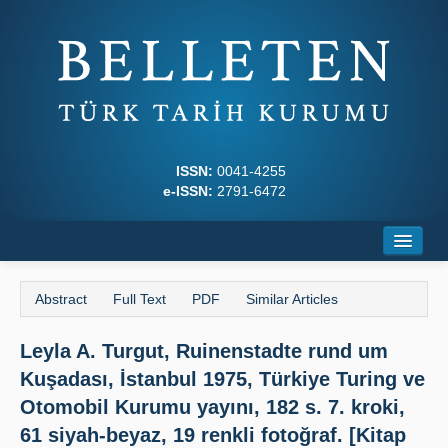
ISSN:
0041-4255
e-ISSN:
2791-6472
Home
Abstract
Full Text
PDF
Similar Articles
About
Leyla A. Turgut, Ruinenstadte rund um
Journal Boards
Kuşadası, İstanbul 1975, Türkiye Turing ve
Writing Rules
Otomobil Kurumu yayını, 182 s. 7. kroki,
61 siyah-beyaz, 19 renkli fotoğraf. [Kitap
Principles