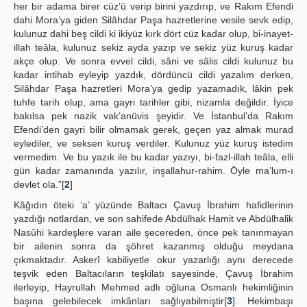
her bir adama birer cüz’ü verip birini yazdırıp, ve Rakım Efendi
dahi Mora’ya giden Silâhdar Paşa hazretlerine vesile sevk edip,
kulunuz dahi beş cildi ki ikiyüz kırk dört cüz kadar olup, bi-inayet-
illah teâla, kulunuz sekiz ayda yazıp ve sekiz yüz kuruş kadar
akçe olup. Ve sonra evvel cildi, sâni ve sâlis cildi kulunuz bu
kadar intihab eyleyip yazdık, dördüncü cildi yazalım derken,
Silâhdar Paşa hazretleri Mora’ya gedip yazamadık, lâkin pek
tuhfe tarih olup, ama gayri tarihler gibi, nizamla değildir. İyice
bakılsa pek nazik vak’anüvis şeyidir. Ve İstanbul’da Rakım
Efendi’den gayri bilir olmamak gerek, geçen yaz almak murad
eylediler, ve seksen kuruş verdiler. Kulunuz yüz kuruş istedim
vermedim. Ve bu yazık ile bu kadar yazıyı, bi-fazl-illah teâla, elli
gün kadar zamanında yazılır, inşallahur-rahim. Öyle ma’lum-ı
devlet ola.”[
2
]
Kâğıdın öteki ‘a’ yüzünde Baltacı Çavuş İbrahim hafidlerinin
yazdığı notlardan, ve son sahifede Abdülhak Hamit ve Abdülhalik
Nasûhi kardeşlere varan aile şecereden, önce pek tanınmayan
bir ailenin sonra da şöhret kazanmış olduğu meydana
çıkmaktadır. Askerî kabiliyetle okur yazarlığı aynı derecede
teşvik eden Baltacıların teşkilatı sayesinde, Çavuş İbrahim
ilerleyip, Hayrullah Mehmed adlı oğluna Osmanlı hekimliğinin
başına gelebilecek imkânları sağlıyabilmiştir[
3
]. Hekimbaşı