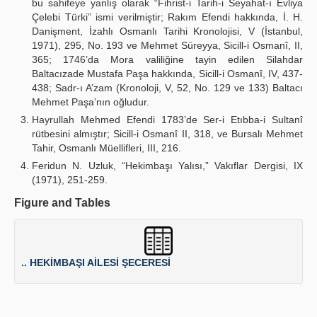
bu sahifeye yanlış olarak “Fihrist-i Tarih-i Seyahat-ı Evliya
Çelebi Türki” ismi verilmiştir; Rakım Efendi hakkında, İ. H.
Danişment, İzahlı Osmanlı Tarihi Kronolojisi, V (İstanbul,
1971), 295, No. 193 ve Mehmet Süreyya, Sicill-i Osmanî, II,
365; 1746’da Mora valiliğine tayin edilen Silahdar
Baltacızade Mustafa Paşa hakkında, Sicill-i Osmanî, IV, 437-
438; Sadr-ı A’zam (Kronoloji, V, 52, No. 129 ve 133) Baltacı
Mehmet Paşa’nın oğludur.
Hayrullah Mehmed Efendi 1783’de Ser-i Etıbba-i Sultanî
rütbesini almıştır; Sicill-i Osmanî II, 318, ve Bursalı Mehmet
Tahir, Osmanlı Müellifleri, III, 216.
Feridun N. Uzluk, “Hekimbaşı Yalısı,” Vakıflar Dergisi, IX
(1971), 251-259.
Figure and Tables
.. HEKİMBAŞI AİLESİ ŞECERESİ