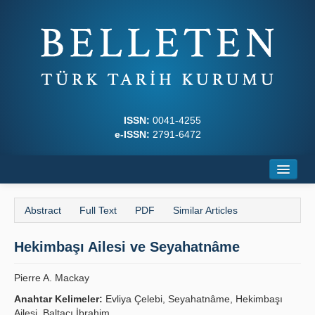
ISSN:
0041-4255
e-ISSN:
2791-6472
Home
Abstract
Full Text
PDF
Similar Articles
About
Hekimbaşı Ailesi ve Seyahatnâme
Journal Boards
Writing Rules
Pierre A. Mackay
Anahtar Kelimeler:
Evliya Çelebi, Seyahatnâme, Hekimbaşı
Principles
Ailesi, Baltacı İbrahim