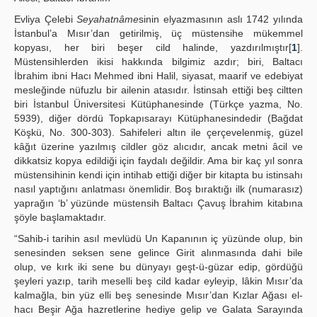
Publication Policies
Evliya Çelebi
Seyahatnâme
sinin elyazmasının aslı 1742 yılında
İstanbul’a Mısır’dan getirilmiş, üç müstensihe mükemmel
Guidelines
kopyası, her biri beşer cild halinde, yazdırılmıştır[
1
].
Müstensihlerden ikisi hakkında bilgimiz azdır; biri, Baltacı
Contact Us
İbrahim ibni Hacı Mehmed ibni Halil, siyasat, maarif ve edebiyat
mesleğinde nüfuzlu bir ailenin atasıdır. İstinsah ettiği beş ciltten
biri İstanbul Üniversitesi Kütüphanesinde (Türkçe yazma, No.
5939), diğer dördü Topkapısarayı Kütüphanesindedir (Bağdat
Köşkü, No. 300-303). Sahifeleri altın ile çerçevelenmiş, güzel
kâğıt üzerine yazılmış cildler göz alıcıdır, ancak metni âcil ve
dikkatsiz kopya edildiği için faydalı değildir. Ama bir kaç yıl sonra
müstensihinin kendi için intihab ettiği diğer bir kitapta bu istinsahı
nasıl yaptığını anlatması önemlidir. Boş bıraktığı ilk (numarasız)
yaprağın ‘b’ yüzünde müstensih Baltacı Çavuş İbrahim kitabına
şöyle başlamaktadır.
“Sahib-i tarihin asıl mevlüdü Un Kapanının iç yüzünde olup, bin
senesinden seksen sene gelince Girit alınmasında dahi bile
olup, ve kırk iki sene bu dünyayı geşt-ü-güzar edip, gördüğü
şeyleri yazıp, tarih meselli beş cild kadar eyleyip, lâkin Mısır’da
kalmağla, bin yüz elli beş senesinde Mısır’dan Kızlar Ağası el-
hacı Beşir Ağa hazretlerine hediye gelip ve Galata Sarayında