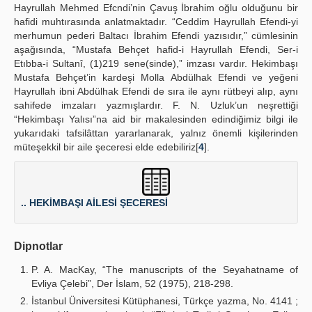
Hayrullah Mehmed Efcndi’nin Çavuş İbrahim oğlu olduğunu bir
hafidi muhtırasında anlatmaktadır. “Ceddim Hayrullah Efendi-yi
merhumun pederi Baltacı İbrahim Efendi yazısıdır,” cümlesinin
aşağısında, “Mustafa Behçet hafid-i Hayrullah Efendi, Ser-i
Etıbba-i Sultanî, (1)219 sene(sinde),” imzası vardır. Hekimbaşı
Mustafa Behçet’in kardeşi Molla Abdülhak Efendi ve yeğeni
Hayrullah ibni Abdülhak Efendi de sıra ile aynı rütbeyi alıp, aynı
sahifede imzaları yazmışlardır. F. N. Uzluk’un neşrettiği
“Hekimbaşı Yalısı”na aid bir makalesinden edindiğimiz bilgi ile
yukarıdaki tafsilâttan yararlanarak, yalnız önemli kişilerinden
müteşekkil bir aile şeceresi elde edebiliriz[
4
].
.. HEKİMBAŞI AİLESİ ŞECERESİ
Dipnotlar
P. A. MacKay, “The manuscripts of the Seyahatname of
Evliya Çelebi”, Der İslam, 52 (1975), 218-298.
İstanbul Üniversitesi Kütüphanesi, Türkçe yazma, No. 4141 ;