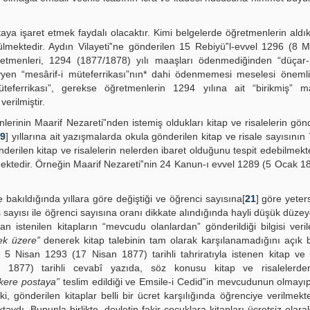
ya işaret etmek faydalı olacaktır. Kimi belgelerde öğretmenlerin aldı
mektedir. Aydın Vilayeti‟ne gönderilen 15 Rebiyü‟l-evvel 1296 (8 M
retmenleri, 1294 (1877/1878) yılı maaşları ödenmediğinden “düçar-ı
yen “mesârif-i müteferrikası”nın* dahi ödenmemesi meselesi önemli
ferrikası”, gerekse öğretmenlerin 1294 yılına ait “birikmiş” ma
erilmiştir.
lerinin Maarif Nezareti‟nden istemiş oldukları kitap ve risalelerin gönd
19
] yıllarına ait yazışmalarda okula gönderilen kitap ve risale sayısının 
erilen kitap ve risalelerin nelerden ibaret olduğunu tespit edebilmekte
ktedir. Örneğin Maarif Nezareti‟nin 24 Kanun-ı evvel 1289 (5 Ocak 187
 bakıldığında yıllara göre değiştiği ve öğrenci sayısına[
21
] göre yeter
rs sayısı ile öğrenci sayısına oranı dikkate alındığında hayli düşük düze
 istenilen kitapların “mevcudu olanlardan” gönderildiği bilgisi veril
ek üzere”
denerek kitap talebinin tam olarak karşılanamadığını açık b
Nisan 1293 (17 Nisan 1877) tarihli tahriratıyla istenen kitap ve r
877) tarihli cevabî yazıda, söz konusu kitap ve risaleler
kere postaya”
teslim edildiği ve Emsile-i Cedid‟in mevcudunun olmayıp
 ki, gönderilen kitaplar belli bir ücret karşılığında öğrenciye verilmekt
aydı. Bununla birlikte, devletin fakir çocuklara kitapları ücretsiz olarak