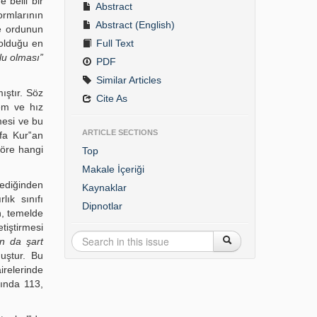
 belli bir
Abstract
ormlarının
Abstract (English)
ve ordunun
 olduğu en
Full Text
lu olması”
PDF
Similar Articles
ıştır. Söz
Cite As
nem ve hız
lmesi ve bu
ARTICLE SECTIONS
efa Kur‟an
göre hangi
Top
Makale İçeriği
mediğinden
Kaynaklar
lık sınıfı
Dipnotlar
n, temelde
tiştirmesi
ın da şart
muştur. Bu
irelerinde
mında 113,