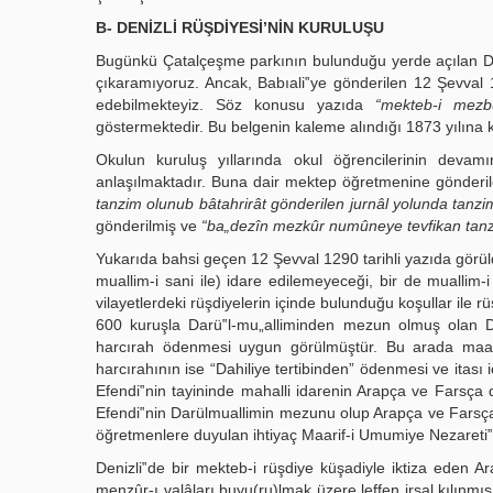
B- DENİZLİ RÜŞDİYESİ’NİN KURULUŞU
Bugünkü Çatalçeşme parkının bulunduğu yerde açılan Den
çıkaramıyoruz. Ancak, Babıali‟ye gönderilen 12 Şevval 1
edebilmekteyiz. Söz konusu yazıda
“mekteb-i mezbû
göstermektedir. Bu belgenin kaleme alındığı 1873 yılına 
Okulun kuruluş yıllarında okul öğrencilerinin devam
anlaşılmaktadır. Buna dair mektep öğretmenine gönderil
tanzim olunub bâtahrirât gönderilen jurnâl yolunda tan
gönderilmiş ve
“ba„dezîn mezkûr numûneye tevfikan tanz
Yukarıda bahsi geçen 12 Şevval 1290 tarihli yazıda görüldü
muallim-i sani ile) idare edilemeyeceği, bir de muallim-
vilayetlerdeki rüşdiyelerin içinde bulunduğu koşullar ile 
600 kuruşla Darü‟l-mu„alliminden mezun olmuş olan Deni
harcırah ödenmesi uygun görülmüştür. Bu arada maaşı
harcırahının ise “Dahiliye tertibinden” ödenmesi ve itası 
Efendi‟nin tayininde mahalli idarenin Arapça ve Farsça d
Efendi‟nin Darülmuallimin mezunu olup Arapça ve Farsça de
öğretmenlere duyulan ihtiyaç Maarif-i Umumiye Nezareti‟ne
Denizli‟de bir mekteb-i rüşdiye küşadiyle iktiza eden Ar
menzûr-ı valâları buyu(ru)lmak üzere leffen irsal kılınm