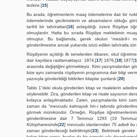
tezkire.[
15
]
Bu arada, öğretmenlerin maaş ödemelerine dair bir nokta
ödemelerinde gecikmelerin ve aksamaların olduğu görül
tarihli bir tahrirattan[
16
] anlaşıldığı üzere Rüşdiye öğ
olmuşlardır. Hatta bu sırada Rüşdiye mektebinin muay
olmuştur. Bu bağlamda, gerek okulun “mesârif-i müte
gönderilmesine ancak yukarıda sözü edilen tahriratla izin v
Rüşdiyenin açıldığı ilk senelerden itibaren, okul öğretmen
dair kayıtlara rastlamaktayız. 1874,[
17
] 1876,[
18
] 1877[
arasında değiştiğini görmekteyiz. Kimi yazışmalardan gönd
bize aynı zamanda rüşdiyenin programına dair bilgi verme
yazısıyla gönderildiği bildirilen kitaplar şunlardı:[
20
]
Tablo 1‟deki okula gönderilen kitap ve risalelerin adedine
söylenebilir. Zira, gönderilen kitap ve risale sayısının de
kolayca anlaşılmaktadır. Zaten, yazışmalarda kimi zaman
zaman da
“mevcudu kalmayub hin-i tabında gönderilm
görmek mümkündür. Örneğin, Rüşdiye öğretmenlerinin 5 
gönderilmesine dair 7 Temmuz 1293 (19 Temmuz 1
Kütüphanesinde[
22
] mevcudu olanlarından 75 adedi bu 
zaman gönderileceği belirtilmiştir[
23
]. Belirtmek gerekir
kalan kitap varsa, bunlar da bir sonraki yıla devrolunmakt