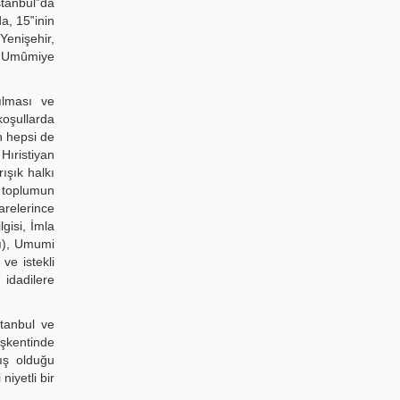
stanbul‟da
a, 15‟inin
Yenişehir,
-i Umûmiye
ılması ve
koşullarda
n hepsi de
Hıristiyan
rışık halkı
r toplumun
arelerince
lgisi, İmla
cı), Umumi
ve istekli
idadilere
stanbul ve
aşkentinde
ış olduğu
iyetli bir