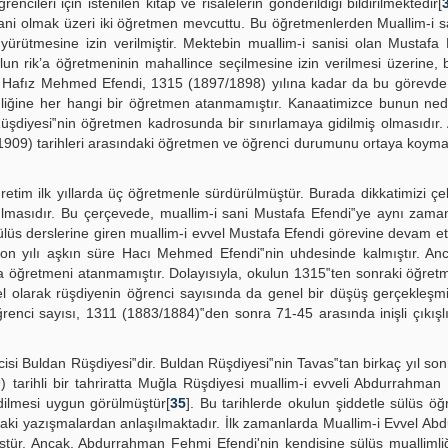
ncileri için istenilen kitap ve risalelerin gönderildiği bildirilmektedir[
 sani olmak üzeri iki öğretmen mevcuttu. Bu öğretmenlerden Muallim-i sa
 yürütmesine izin verilmiştir. Mektebin muallim-i sanisi olan Mustafa
kulun rik’a öğretmeninin mahallince seçilmesine izin verilmesi üzerine,
. Hafız Mehmed Efendi, 1315 (1897/1898) yılına kadar da bu görevde 
nliğine her hangi bir öğretmen atanmamıştır. Kanaatimizce bunun ned
üşdiyesi‟nin öğretmen kadrosunda bir sınırlamaya gidilmiş olmasıdır.
909) tarihleri arasındaki öğretmen ve öğrenci durumunu ortaya koyma
retim ilk yıllarda üç öğretmenle sürdürülmüştür. Burada dikkatimizi ç
şılmasıdır. Bu çerçevede, muallim-i sani Mustafa Efendi‟ye aynı zam
Sülüs derslerine giren muallim-i evvel Mustafa Efendi görevine devam ett
se on yılı aşkın süre Hacı Mehmed Efendi‟nin uhdesinde kalmıştır. An
 öğretmeni atanmamıştır. Dolayısıyla, okulun 1315‟ten sonraki öğret
l olarak rüşdiyenin öğrenci sayısında da genel bir düşüş gerçekleşmi
enci sayısı, 1311 (1883/1884)‟den sonra 71-45 arasında inişli çıkışlı
cisi Buldan Rüşdiyesi‟dir. Buldan Rüşdiyesi‟nin Tavas‟tan birkaç yıl son
tarihli bir tahriratta Muğla Rüşdiyesi muallim-i evveli Abdurrahman 
ilmesi uygun görülmüştür[
35
]. Bu tarihlerde okulun şiddetle sülüs ö
ndaki yazışmalardan anlaşılmaktadır. İlk zamanlarda Muallim-i Evvel A
ştür. Ancak, Abdurrahman Fehmi Efendi'nin kendisine sülüs muallimliğ