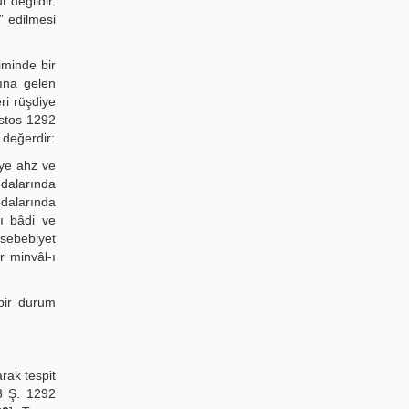
 değildir.
” edilmesi
iminde bir
ğına gelen
ri rüşdiye
ustos 1292
 değerdir:
eye ahz ve
odalarında
dalarında
ı bâdi ve
 sebebiyet
r minvâl-ı
 bir durum
rak tespit
23 Ş. 1292