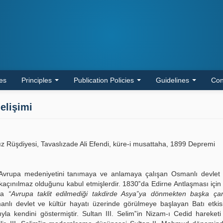
les
Principles
Publication Policies
Guidelines
Con
elişimi
Kız Rüşdiyesi, Tavaslızade Ali Efendi, küre-i musattaha, 1899 Depremi
vrupa medeniyetini tanımaya ve anlamaya çalışan Osmanlı devlet 
kaçınılmaz olduğunu kabul etmişlerdir. 1830‟da Edirne Antlaşması içi
aha
“Avrupa taklit edilmediği takdirde Asya‟ya dönmekten başka çar
nlı devlet ve kültür hayatı üzerinde görülmeye başlayan Batı etkisi
yla kendini göstermiştir. Sultan III. Selim‟in Nizam-ı Cedid hareket