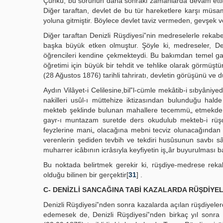
Çünkü, bu sorunun daha sonraki zamanlarda devam ettiği
Diğer taraftan, devlet de bu tür hareketlere karşı müsama
yoluna gitmiştir. Böylece devlet taviz vermeden, gevşek 
Diğer taraftan Denizli Rüşdiyesi‟nin medreselerle rekabe
başka büyük etken olmuştur. Şöyle ki, medreseler, Deni
öğrencileri kendine çekmekteydi. Bu bakımdan temel gaye
öğretimi için büyük bir tehdit ve tehlike olarak görmüşt
(28 Ağustos 1876) tarihli tahriratı, devletin görüşünü ve
Aydın Vilâyet-i Celilesine,bil‟l-cümle mekâtib-i sıbyâniye
nakilleri usûl-ı müttehize iktizasından bulunduğu hal
mekteb şeklinde bulunan mahallere tecemmü„ etmekde ol
gayr-ı muntazam suretde ders okudulub mekteb-i rüşd
feyzlerine mani„ olacağına mebni tecviz olunacağından t
verenlerin şediden tevbih ve tekdiri husûsunun savbı sâ
muharrer icâbının icrâsıyla keyfiyetin iş„âr buyurulması
Bu noktada belirtmek gerekir ki, rüşdiye-medrese rekabe
olduğu bilinen bir gerçektir[
31
] .
C- DENİZLİ SANCAĞINA TABİ KAZALARDA RÜŞDİYEL
Denizli Rüşdiyesi‟nden sonra kazalarda açılan rüşdiyelerde
edemesek de, Denizli Rüşdiyesi‟nden birkaç yıl sonra a