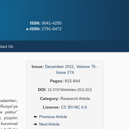
ISSN:
0041-4255
e-ISSN:
2791-6472
tact Us
Issue:
December 2011, Volume 75 -
Issue 274
Pages:
815-844
DOI:
10.37879/belleten.2011.815
Category:
Research Article
adamları,
n Rusya‟ya
License:
CC BY-NC 4.0
e yoktur”
Previous Article
, yüzyılın
i kurumsal
Next Article