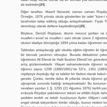
de belirtelim[
24
] .
Diğer taraftan, Maarif Nezareti, zaman zaman Rüşdiye‟
Örneğin, 1876 yılında okula gönderilen bir adet “küre-i 
tarafından talep edilmiş olduğu anlaşılmaktadır. Fiyatı 
demirbaşı olarak deftere kaydedilmiştir[
25
] .
Böylece, Denizli Rüştiyesi, devrin mevcut şartları ve i
muallim-i evvel ve muallim-i sani olmak üzere 2 öğretm
okulun idadiye dönüştüğü 1894 yılına kadar öğretmen ve 
Tablodan anlaşılacağı gibi okulda eğitim-öğretim iki öğ
bir bevvab yardımcı olmuştur. Burada dikkatimizi çeke
öğretmeni Ali Efendi ile Halil İbrahim Efendi‟nin görevler
artış gözlenmektedir. Vilayet salnamelerinde öğrenci s
öğrenci sayısı 1298 (1880/1881)‟de 53‟e, 1301 (1883
rüşdiyeye duyduğu ilgi ve talebin bir ifadesi olarak kabul
gerekir. Çünkü, kentte daha ilk yıllarda okula öğrenci g
uğraşmak zorunda kaldığı anlaşılmaktadır. Bu konunun ön
cevaben yazılan 1 Ş. 1293 (21 Ağustos 1876) tarihli yaz
icrâsıyla Rüşdiye şakirdanının teksiri ve etfâlin böyle t
şediden tevbih ve tekdir husûsunun Aydın Vilâyet-i celi
engel olmak isteyenlerin kimler olduğu, bunun nedeni ko