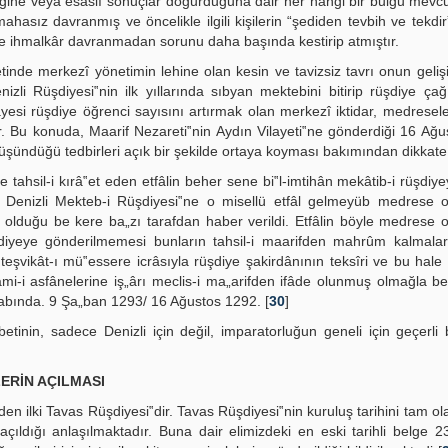
ne veya esaslı sonuçlar doğurduğuna dair her hangi bir bulgu mevcut
hasız davranmış ve öncelikle ilgili kişilerin “şediden tevbih ve tekdir
ve ihmalkâr davranmadan sorunu daha başında kestirip atmıştır.
tinde merkezî yönetimin lehine olan kesin ve tavizsiz tavrı onun geliş
zli Rüşdiyesi‟nin ilk yıllarında sıbyan mektebini bitirip rüşdiye ça
si rüşdiye öğrenci sayısını artırmak olan merkezî iktidar, medresele
ür. Bu konuda, Maarif Nezareti‟nin Aydın Vilayeti‟ne gönderdiği 16 Ağ
 düşündüğü tedbirleri açık bir şekilde ortaya koyması bakımından dikkate
de tahsil-i kırâ‟et eden etfâlin beher sene bi‟l-imtihân mekâtib-i rüşdiy
de Denizli Mekteb-i Rüşdiyesi‟ne o misellü etfâl gelmeyüb medrese 
duğu be kere ba„zı tarafdan haber verildi. Etfâlin böyle medrese o
iyeye gönderilmemesi bunların tahsil-i maarifden mahrûm kalmalar
eşvikât-ı mü‟essere icrâsıyla rüşdiye şakirdânının teksîri ve bu hale
mi-i asfânelerine iş„ârı meclis-i ma„arifden ifâde olunmuş olmağla be
 babında. 9 Şa„ban 1293/ 16 Ağustos 1292. [
30
]
tinin, sadece Denizli için değil, imparatorluğun geneli için geçerli
ERİN AÇILMASI
n ilki Tavas Rüşdiyesi‟dir. Tavas Rüşdiyesi‟nin kuruluş tarihini tam ola
çıldığı anlaşılmaktadır. Buna dair elimizdeki en eski tarihli belge 