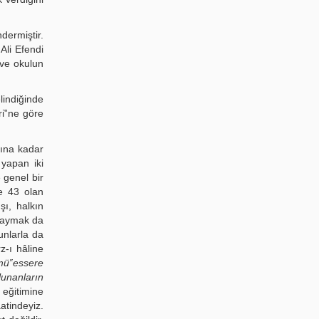
ermiştir.
Ali Efendi
 ve okulun
lindiğinde
ri‟ne göre
lına kadar
yapan iki
 genel bir
de 43 olan
ışı, halkın
 saymak da
unlarla da
z-ı hâline
mü‟essere
lunanların
 eğitimine
atindeyiz.