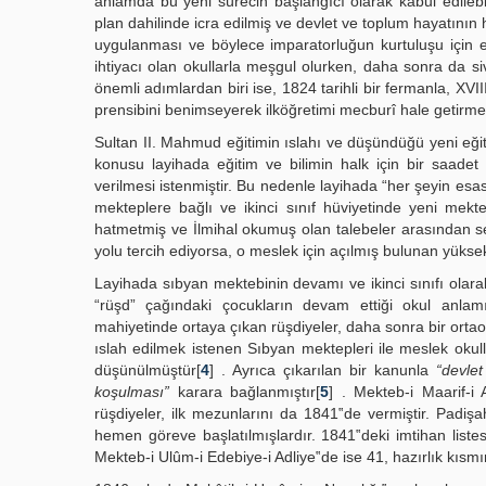
anlamda bu yeni sürecin başlangıcı olarak kabul edilebi
plan dahilinde icra edilmiş ve devlet ve toplum hayatının 
uygulanması ve böylece imparatorluğun kurtuluşu için e
ihtiyacı olan okullarla meşgul olurken, daha sonra da si
önemli adımlardan biri ise, 1824 tarihli bir fermanla, XV
prensibini benimseyerek ilköğretimi mecburî hale getirme
Sultan II. Mahmud eğitimin ıslahı ve düşündüğü yeni eğiti
konusu layihada eğitim ve bilimin halk için bir saadet
verilmesi istenmiştir. Bu nedenle layihada “her şeyin esası
mekteplere bağlı ve ikinci sınıf hüviyetinde yeni mekte
hatmetmiş ve İlmihal okumuş olan talebeler arasından seç
yolu tercih ediyorsa, o meslek için açılmış bulunan yükse
Layihada sıbyan mektebinin devamı ve ikinci sınıfı olara
“rüşd” çağındaki çocukların devam ettiği okul anlamın
mahiyetinde ortaya çıkan rüşdiyeler, daha sonra bir ortao
ıslah edilmek istenen Sıbyan mektepleri ile meslek okull
düşünülmüştür[
4
] . Ayrıca çıkarılan bir kanunla
“devle
koşulması”
karara bağlanmıştır[
5
] . Mekteb-i Maarif-i 
rüşdiyeler, ilk mezunlarını da 1841‟de vermiştir. Padişah
hemen göreve başlatılmışlardır. 1841‟deki imtihan liste
Mekteb-i Ulûm-i Edebiye-i Adliye‟de ise 41, hazırlık kıs