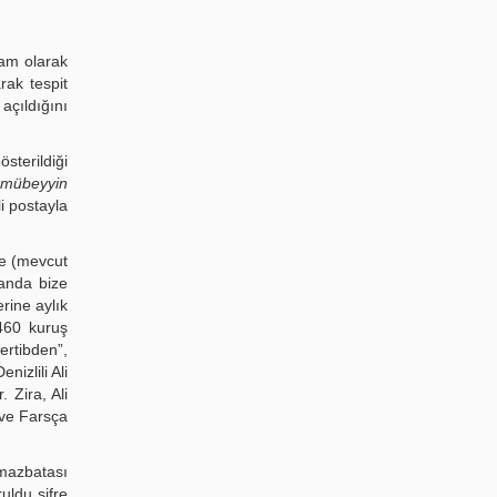
 tam olarak
arak tespit
çıldığını
terildiği
ı mübeyyin
i postayla
le (mevcut
manda bize
rine aylık
 460 kuruş
rtibden”,
Denizlili Ali
 Zira, Ali
 ve Farsça
 mazbatası
uldu şifre