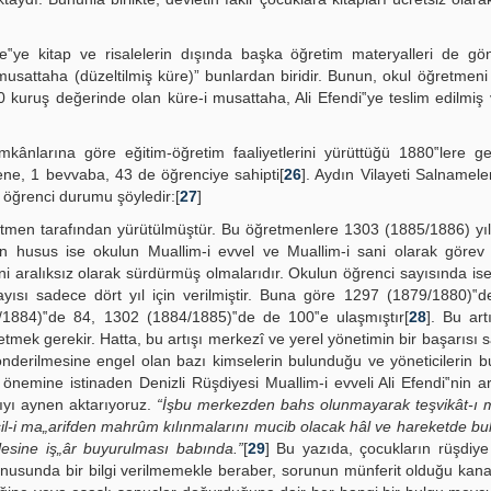
ye kitap ve risalelerin dışında başka öğretim materyalleri de gönd
musattaha (düzeltilmiş küre)” bunlardan biridir. Bunun, okul öğretmeni 
70 kuruş değerinde olan küre-i musattaha, Ali Efendi‟ye teslim edilmiş
mkânlarına göre eğitim-öğretim faaliyetlerini yürüttüğü 1880‟lere ge
ene, 1 bevvaba, 43 de öğrenciye sahipti[
26
]. Aydın Vilayeti Salnamele
öğrenci durumu şöyledir:[
27
]
retmen tarafından yürütülmüştür. Bu öğretmenlere 1303 (1885/1886) yı
n husus ise okulun Muallim-i evvel ve Muallim-i sani olarak görev 
ini aralıksız olarak sürdürmüş olmalarıdır. Okulun öğrenci sayısında ise
ayısı sadece dört yıl için verilmiştir. Buna göre 1297 (1879/1880)‟
/1884)‟de 84, 1302 (1884/1885)‟de de 100‟e ulaşmıştır[
28
]. Bu art
 etmek gerekir. Hatta, bu artışı merkezî ve yerel yönetimin bir başarısı
önderilmesine engel olan bazı kimselerin bulunduğu ve yöneticilerin b
emine istinaden Denizli Rüşdiyesi Muallim-i evveli Ali Efendi‟nin ar
ıyı aynen aktarıyoruz.
“İşbu merkezden bahs olunmayarak teşvikât-ı 
ahsil-i ma„arifden mahrûm kılınmalarını mucib olacak hâl ve hareketde bu
lesine iş„âr buyurulması babında.”
[
29
] Bu yazıda, çocukların rüşdiye
nusunda bir bilgi verilmemekle beraber, sorunun münferit olduğu kana