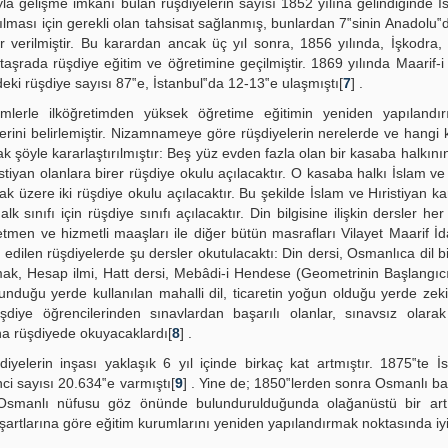
a gelişme imkânı bulan rüşdiyelerin sayısı 1852 yılına gelindiğinde İ
ılması için gerekli olan tahsisat sağlanmış, bunlardan 7‟sinin Anadolu‟d
erilmiştir. Bu karardan ancak üç yıl sonra, 1856 yılında, İşkodra, 
taşrada rüşdiye eğitim ve öğretimine geçilmiştir. 1869 yılında Maarif
deki rüşdiye sayısı 87‟e, İstanbul‟da 12-13‟e ulaşmıştı[
7
] .
lerle ilköğretimden yüksek öğretime eğitimin yeniden yapılandır
lerini belirlemiştir. Nizamnameye göre rüşdiyelerin nerelerde ve hangi 
 şöyle kararlaştırılmıştır: Beş yüz evden fazla olan bir kasaba halkını
tiyan olanlara birer rüşdiye okulu açılacaktır. O kasaba halkı İslam ve 
mak üzere iki rüşdiye okulu açılacaktır. Bu şekilde İslam ve Hıristiyan ka
sınıfı için rüşdiye sınıfı açılacaktır. Din bilgisine ilişkin dersler he
retmen ve hizmetli maaşları ile diğer bütün masrafları Vilayet Maarif İd
t edilen rüşdiyelerde şu dersler okutulacaktı: Din dersi, Osmanlıca dil bi
tmak, Hesap ilmi, Hatt dersi, Mebâdi-i Hendese (Geometrinin Başlangı
unduğu yerde kullanılan mahalli dil, ticaretin yoğun olduğu yerde zeki 
iye öğrencilerinden sınavlardan başarılı olanlar, sınavsız olarak 
daha rüşdiyede okuyacaklardı[
8
] .
yelerin inşası yaklaşık 6 yıl içinde birkaç kat artmıştır. 1875‟te İ
ci sayısı 20.634‟e varmıştı[
9
] . Yine de; 1850‟lerden sonra Osmanlı b
n, Osmanlı nüfusu göz önünde bulundurulduğunda olağanüstü bir art
rtlarına göre eğitim kurumlarını yeniden yapılandırmak noktasında iyi n