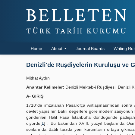
Home
About
Journal Boards
Writing Ru
Denizli'de Rüşdiyelerin Kuruluşu ve G
Mithat Aydın
Anahtar Kelimeler:
Denizli Mekteb-i Rüşdiyesi, Denizli 
A- GİRİŞ
1718‟de imzalanan Pasarofça Antlaşması‟ndan sonra A
devlet yapısının Batılı değerlere göre modernizasyonun 
gönderilen Halil Paşa İstanbul‟a döndüğünde padiş
diyordu[
1
] . Bu bakımdan XVIII. yüzyıl başlarında Osma
sonlarında Batılı tarzda yeni kurumların ortaya çıkması