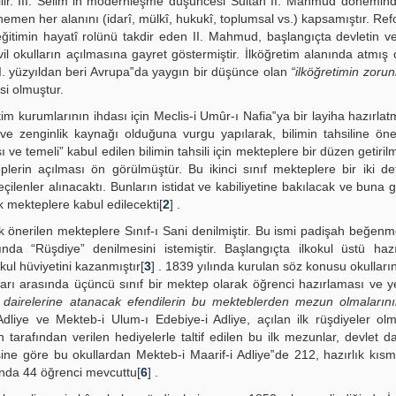
lir. III. Selim‟in modernleşme düşüncesi Sultan II. Mahmud döneminde
hemen her alanını (idarî, mülkî, hukukî, toplumsal vs.) kapsamıştır. Ref
ğitimin hayatî rolünü takdir eden II. Mahmud, başlangıçta devletin 
vil okulların açılmasına gayret göstermiştir. İlköğretim alanında atmış
III. yüzyıldan beri Avrupa‟da yaygın bir düşünce olan
“ilköğretimin zorun
si olmuştur.
m kurumlarının ihdası için Meclis-i Umûr-ı Nafia‟ya bir layiha hazırlatm
 ve zenginlik kaynağı olduğuna vurgu yapılarak, bilimin tahsiline ö
 ve temeli” kabul edilen bilimin tahsili için mekteplere bir düzen getiri
plerin açılması ön görülmüştür. Bu ikinci sınıf mekteplere bir iki d
ilenler alınacaktı. Bunların istidat ve kabiliyetine bakılacak ve buna 
k mekteplere kabul edilecekti[
2
] .
k önerilen mekteplere Sınıf-ı Sani denilmiştir. Bu ismi padişah beğen
da “Rüşdiye” denilmesini istemiştir. Başlangıçta ilkokul üstü hazır
kul hüviyetini kazanmıştır[
3
] . 1839 yılında kurulan söz konusu okulları
arı arasında üçüncü sınıf bir mektep olarak öğrenci hazırlaması ve ye
t dairelerine atanacak efendilerin bu mekteblerden mezun olmaların
Adliye ve Mekteb-i Ulum-ı Edebiye-i Adliye, açılan ilk rüşdiyeler ol
 tarafından verilen hediyelerle taltif edilen bu ilk mezunlar, devlet da
sine göre bu okullardan Mekteb-i Maarif-i Adliye‟de 212, hazırlık kıs
mında 44 öğrenci mevcuttu[
6
] .