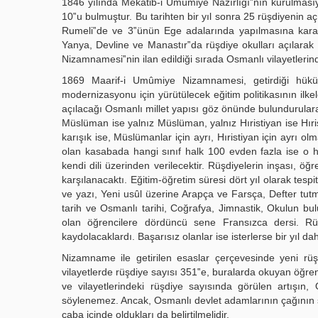
1846 yılında Mekâtib-i Umûmiye Nazırlığı‟nın kurulmasıyl
10‟u bulmuştur. Bu tarihten bir yıl sonra 25 rüşdiyenin aç
Rumeli‟de ve 3‟ünün Ege adalarında yapılmasına karar v
Yanya, Devline ve Manastır‟da rüşdiye okulları açılarak 
Nizamnamesi‟nin ilan edildiği sırada Osmanlı vilayetlerin
1869 Maarif-i Umûmiye Nizamnamesi, getirdiği hüküm
modernizasyonu için yürütülecek eğitim politikasının ilke
açılacağı Osmanlı millet yapısı göz önünde bulundurularak
Müslüman ise yalnız Müslüman, yalnız Hıristiyan ise Hıris
karışık ise, Müslümanlar için ayrı, Hıristiyan için ayrı ol
olan kasabada hangi sınıf halk 100 evden fazla ise o halk 
kendi dili üzerinden verilecektir. Rüşdiyelerin inşası, öğ
karşılanacaktı. Eğitim-öğretim süresi dört yıl olarak tespi
ve yazı, Yeni usûl üzerine Arapça ve Farsça, Defter tu
tarih ve Osmanlı tarihi, Coğrafya, Jimnastik, Okulun bul
olan öğrencilere dördüncü sene Fransızca dersi. Rüşd
kaydolacaklardı. Başarısız olanlar ise isterlerse bir yıl 
Nizamname ile getirilen esaslar çerçevesinde yeni rüşdi
vilayetlerde rüşdiye sayısı 351‟e, buralarda okuyan öğren
ve vilayetlerindeki rüşdiye sayısında görülen artışı
söylenemez. Ancak, Osmanlı devlet adamlarının çağının şa
çaba içinde oldukları da belirtilmelidir.