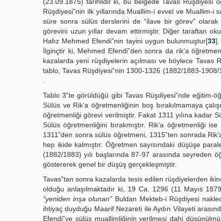
(23.09.1875) tarihlidir ki, bu belgede Tavas Rüşdiyesi öğre
Rüşdiyesi‟nin ilk yıllarında Muallim-i evvel ve Muallim-i
süre sonra sülüs derslerini de “ilave bir görev” olarak
görevini uzun yıllar devam ettirmiştir. Diğer taraftan o
Hafız Mehmed Efendi‟nin tayini uygun bulunmuştur[
33
]
İlginçtir ki, Mehmed Efendi‟den sonra da rik’a öğretme
kazalarda yeni rüşdiyelerin açılması ve böylece Tavas R
tablo, Tavas Rüşdiyesi‟nin 1300-1326 (1882/1883-1908/1
.
Tablo 3‟te görüldüğü gibi Tavas Rüşdiyesi‟nde eğitim-öğ
Sülüs ve Rik’a öğretmenliğinin boş bırakılmamaya çalı
öğretmenliği görevi verilmiştir. Fakat 1311 yılına kadar 
Sülüs öğretmenliğini bırakmıştır. Rik’a öğretmenliği i
1311‟den sonra sülüs öğretmeni, 1315‟ten sonrada Rik’a
hep ikide kalmıştır. Öğretmen sayısındaki düşüşe parale
(1882/1883) yılı başlarında 87-97 arasında seyreden öğr
göstererek genel bir düşüş gerçekleşmiştir.
Tavas‟tan sonra kazalarda tesis edilen rüşdiyelerden ikin
olduğu anlaşılmaktadır ki, 19 Ca. 1296 (11 Mayıs 1879) 
“yeniden inşa olunan”
Buldan Mekteb-i Rüşdiyesi nakled
ihtiyaç duyduğu Maarif Nezareti ile Aydın Vilayeti arası
Efendi‟ye sülüs muallimliğinin verilmesi dahi düşünülmü