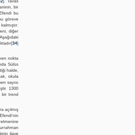
32
]. Tavas
ninin, bir
 Efendi bu
 bu göreve
kalmıştır.
eni, diğer
 Aşağıdaki
ktadır[
34
]
eken nokta
anda Sülüs
iği halde,
cak, okula
men sayısı
ştir. 1300
 bir trend
ra açılmış
Efendi'nin
ğretmenine
bdurrahman
inin ilave