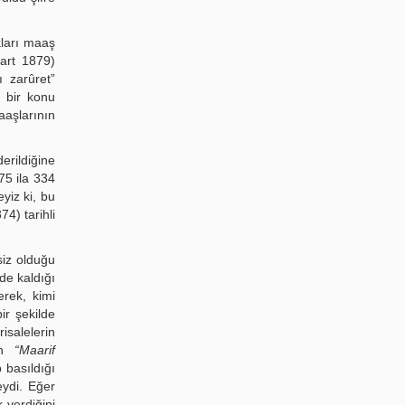
kları maaş
art 1879)
 zarûret”
 bir konu
aşlarının
erildiğine
75 ila 334
yiz ki, bu
4) tarihli
siz olduğu
yde kaldığı
erek, kimi
ir şekilde
isalelerin
den
“Maarif
 basıldığı
eydi. Eğer
 verdiğini