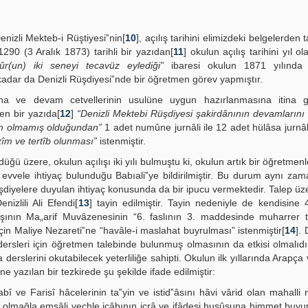
izli Mekteb-i Rüştiyesi‟nin[
10
], açılış tarihini elimizdeki belgelerden
290 (3 Aralık 1873) tarihli bir yazıdan[
11
] okulun açılış tarihini yıl ol
r(un) iki seneyi tecavüz eylediği”
ibaresi okulun 1871 yılında a
kadar da Denizli Rüşdiyesi‟nde bir öğretmen görev yapmıştır.
ına ve devam cetvellerinin usulüne uygun hazırlanmasına itina gös
en bir yazıda[
12
]
“Denizli Mektebi Rüşdiyesi şakirdânının devamların
zim olmamış olduğundan”
1 adet numûne jurnâli ile 12 adet hülâsa jurnâl
îm ve tertîb olunması”
istenmiştir.
ğü üzere, okulun açılışı iki yılı bulmuştu ki, okulun artık bir öğretmen
i evvele ihtiyaç bulunduğu Babıali‟ye bildirilmiştir. Bu durum aynı za
rüşdiyelere duyulan ihtiyaç konusunda da bir ipucu vermektedir. Talep üze
zlili Ali Efendi[
13
] tayin edilmiştir. Tayin nedeniyle de kendisine
nın Ma„arif Muvâzenesinin “6. faslının 3. maddesinde muharrer te
için Maliye Nezareti‟ne “havâle-i maslahat buyrulması” istenmiştir[
14
]. 
ersleri için öğretmen talebinde bulunmuş olmasının da etkisi olmalıdır.
rslerini okutabilecek yeterliliğe sahipti. Okulun ilk yıllarında Arapça
 yazılan bir tezkirede şu şekilde ifade edilmiştir:
abî ve Farisî hâcelerinin ta‟yin ve istid‟âsını hâvi vârid olan mahalli
ış olmağla emsâli vechle icâbının icrâ ve ifâdesi husûsuna himmet buyur