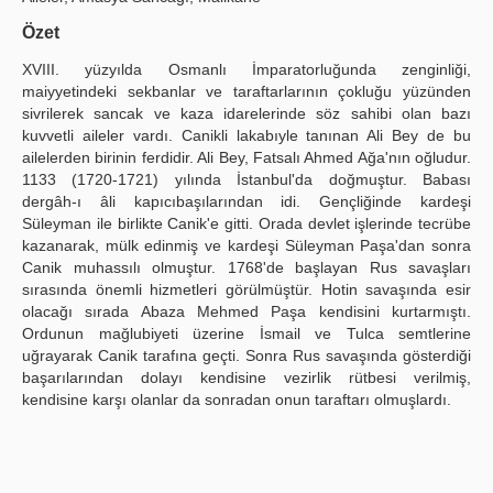
Publication Policies
Özet
XVIII. yüzyılda Osmanlı İmparatorluğunda zenginliği,
Guidelines
maiyyetindeki sekbanlar ve taraftarlarının çokluğu yüzünden
sivrilerek sancak ve kaza idarelerinde söz sahibi olan bazı
Contact Us
kuvvetli aileler vardı. Canikli lakabıyle tanınan Ali Bey de bu
ailelerden birinin ferdidir. Ali Bey, Fatsalı Ahmed Ağa'nın oğludur.
1133 (1720-1721) yılında İstanbul'da doğmuştur. Babası
dergâh-ı âli kapıcıbaşılarından idi. Gençliğinde kardeşi
Süleyman ile birlikte Canik'e gitti. Orada devlet işlerinde tecrübe
kazanarak, mülk edinmiş ve kardeşi Süleyman Paşa'dan sonra
Canik muhassılı olmuştur. 1768'de başlayan Rus savaşları
sırasında önemli hizmetleri görülmüştür. Hotin savaşında esir
olacağı sırada Abaza Mehmed Paşa kendisini kurtarmıştı.
Ordunun mağlubiyeti üzerine İsmail ve Tulca semtlerine
uğrayarak Canik tarafına geçti. Sonra Rus savaşında gösterdiği
başarılarından dolayı kendisine vezirlik rütbesi verilmiş,
kendisine karşı olanlar da sonradan onun taraftarı olmuşlardı.