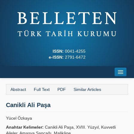
ISSN:
0041-4255
e-ISSN:
2791-6472
Home
Abstract
Full Text
PDF
Similar Articles
About
Canikli Ali Paşa
Journal Boards
Writing Rules
Yücel Özkaya
Anahtar Kelimeler:
Canikli Ali Paşa, XVIII. Yüzyıl, Kuvvetli
Principles
Aileler, Amasya Sancağı, Malikâne