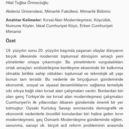
Hilal Tuğba Örmeci̇oğlu
Publication Policies
Akdeniz Üniversitesi, Mimarlık Fakültesi, Mimarlık Bölümü
Guidelines
Anahtar Kelimeler:
Kırsal Alan Modernleşmesi, Köycülük,
Numune Köyler, İdeal Cumhuriyet Köyü, Erken Cumhuriyet
Contact Us
Mimarisi
Özet
19. yüzyılın sonu 20. yüzyılın başında yaşanan olaylar dünyanın
birçok ülkesinde modernist toplumsal dönüşüm amaçlı yeni
yönetimler ortaya çıkarmıştır. Bu yönetimlerin vurguladıkları
ortak amaçları endüstrileşme-kentleşme ekseninde bir kalkınma
olmakla birlikte sahip oldukları toplumsal ve teknolojik alt yapı
bunun tam tersidir. Bu nedenle de birçoğunun gündeminde
ekonomik, sosyal ve siyasal devamlılıklarını sağlama temeliyle
sıkı sıkıya bağlı olan kırsal alan çalışmaları vardır. Bunlardan biri
olan genç Türkiye'de ise kırsal alan modernleşmesi çalışmaları
Cumhuriyet'in ilk yıllarından itibaren gündemde önemli bir yer
tutmuştur. Oysaki Kurtuluş Savaşı sonrasında demografik ve
ekonomik nedenlerle öncelikli konulardan biri haline gelen kırın
modernleşmesi, geç Osmanlı Modernleşme gündeminde eğitim,
savunma, sanayi vb. birçok acil reform probleminin arasında