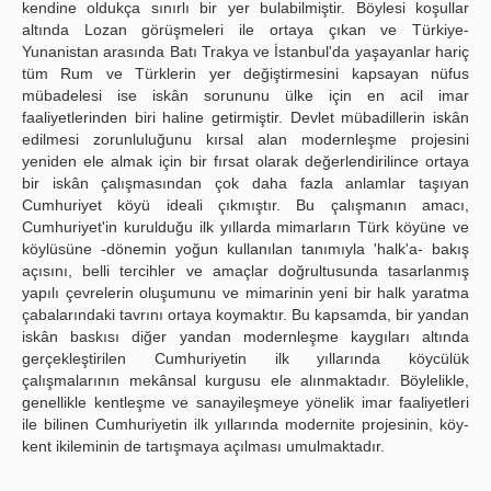
kendine oldukça sınırlı bir yer bulabilmiştir. Böylesi koşullar
altında Lozan görüşmeleri ile ortaya çıkan ve Türkiye-
Yunanistan arasında Batı Trakya ve İstanbul'da yaşayanlar hariç
tüm Rum ve Türklerin yer değiştirmesini kapsayan nüfus
mübadelesi ise iskân sorununu ülke için en acil imar
faaliyetlerinden biri haline getirmiştir. Devlet mübadillerin iskân
edilmesi zorunluluğunu kırsal alan modernleşme projesini
yeniden ele almak için bir fırsat olarak değerlendirilince ortaya
bir iskân çalışmasından çok daha fazla anlamlar taşıyan
Cumhuriyet köyü ideali çıkmıştır. Bu çalışmanın amacı,
Cumhuriyet'in kurulduğu ilk yıllarda mimarların Türk köyüne ve
köylüsüne -dönemin yoğun kullanılan tanımıyla 'halk'a- bakış
açısını, belli tercihler ve amaçlar doğrultusunda tasarlanmış
yapılı çevrelerin oluşumunu ve mimarinin yeni bir halk yaratma
çabalarındaki tavrını ortaya koymaktır. Bu kapsamda, bir yandan
iskân baskısı diğer yandan modernleşme kaygıları altında
gerçekleştirilen Cumhuriyetin ilk yıllarında köycülük
çalışmalarının mekânsal kurgusu ele alınmaktadır. Böylelikle,
genellikle kentleşme ve sanayileşmeye yönelik imar faaliyetleri
ile bilinen Cumhuriyetin ilk yıllarında modernite projesinin, köy-
kent ikileminin de tartışmaya açılması umulmaktadır.