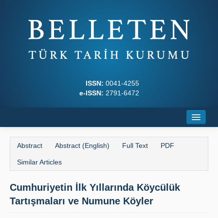
ISSN:
0041-4255
e-ISSN:
2791-6472
Home
Abstract
Abstract (English)
Full Text
PDF
About
Similar Articles
Journal Boards
Cumhuriyetin İlk Yıllarında Köycülük
Writing Rules
Tartışmaları ve Numune Köyler
Principles