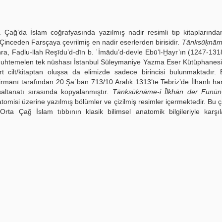
Çağ’da İslam coğrafyasında yazılmış nadir resimli tıp kitaplarında
nceden Farsçaya çevrilmiş en nadir eserlerden birisidir.
Tānksūḳnā
, Faḍlu-llah Reşīdu’d-dīn b. ʿİmādu’d-devle Ebū’l-Ḫayr’ın (1247-131
 muhtemelen tek nüshası İstanbul Süleymaniye Yazma Eser Kütüphanesi
 cilt/kitaptan oluşsa da elimizde sadece birincisi bulunmaktadır.
ī tarafından 20 Şaʿbān 713/10 Aralık 1313’te Tebriz’de İlhanlı ha
altanatı sırasında kopyalanmıştır.
Tānksūḳnāme-i Īlkhān der Funūn-
anatomisi üzerine yazılmış bölümler ve çizilmiş resimler içermektedir. Bu 
ta Çağ İslam tıbbının klasik bilimsel anatomik bilgileriyle karşıla