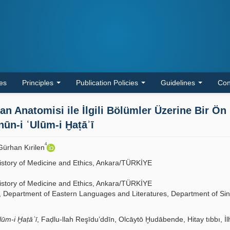
les
Principles
Publication Policies
Guidelines
Con
an Anatomisi ile İlgili Bölümler Üzerine Bir Ön
ūn-i ʿUlūm-i Ḫaṭāʾī
4
Gürhan Kırilen
History of Medicine and Ethics, Ankara/TÜRKİYE
History of Medicine and Ethics, Ankara/TÜRKİYE
 Department of Eastern Languages and Literatures, Department of Sin
ūm-i Ḫaṭāʾī
, Faḍlu-llah Reşīdu’ddīn, Olcāytō Ḫudābende, Hitay tıbbı, İl