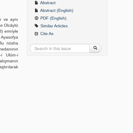
Abstract
Abstract (English)
PDF (English)
n ve aynı
me
Olcāytū
Similar Articles
8) emriyle
Cite As
 Ayasofya
 Bu nüsha
nedanının
i ʿUlūm-i
çalışmanın
ştırılarak