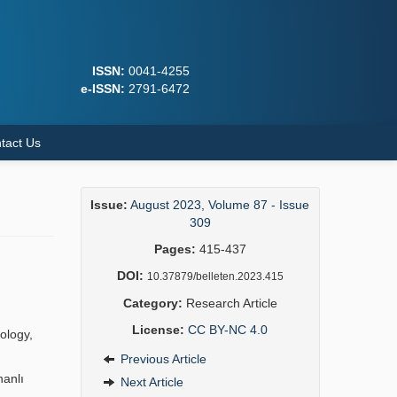
ISSN:
0041-4255
e-ISSN:
2791-6472
tact Us
Issue:
August 2023, Volume 87 - Issue
309
Pages:
415-437
DOI:
10.37879/belleten.2023.415
Category:
Research Article
License:
CC BY-NC 4.0
ology,
Previous Article
hanlı
Next Article