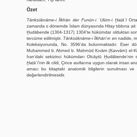
Özet
Tānksūḳnāme-i Īlkhān der Funūn-i ʿUlūm-i Ḫaṭāʾī
Orta 
zamanda o dönemde İslam dünyasında Hitay tıbbına ait Çi
Ḫudābende (1304-1317) 1304’te hükümdar olduktan sonra
tercüme edilmiştir.
Tānksūḳnāme-i Īlkhān
’ın en nadide,
Koleksiyonunda, No. 3596’da bulunmaktadır. Eser dört
Muḥammed b. Aḥmed b. Maḥmūd Ḳıvām (Ḳavvām) el-Kirmān
İran’daki sekizinci hükümdarı Olcāytū Ḫudābende’nin s
Ḫaṭāʾī
’nin ilk cildi, Çince asıllarına uygun olarak insan 
amacı bu kitaptaki anatomik bilgilerin sunulması ve Or
değerlendirilmesidir.