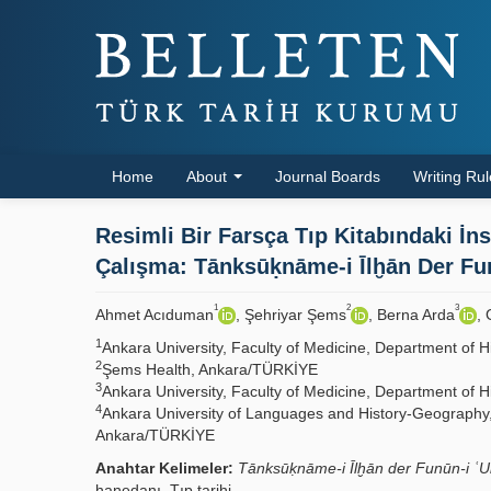
Home
About
Journal Boards
Writing Ru
Resimli Bir Farsça Tıp Kitabındaki İns
Çalışma: Tānksūḳnāme-i Īlḫān Der Fun
1
2
3
Ahmet Acıduman
, Şehriyar Şems
, Berna Arda
, 
1
Ankara University, Faculty of Medicine, Department of 
2
Şems Health, Ankara/TÜRKİYE
3
Ankara University, Faculty of Medicine, Department of 
4
Ankara University of Languages and History-Geography,
Ankara/TÜRKİYE
Anahtar Kelimeler:
Tānksūḳnāme-i Īlḫān der Funūn-i ʿUl
hanedanı, Tıp tarihi.