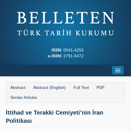
ISSN:
0041-4255
e-ISSN:
2791-6472
Home
Abstract
Abstract (English)
Full Text
PDF
About
Similar Articles
Journal Boards
İttihad ve Terakki Cemiyeti’nin İran
Writing Rules
Politikası
Principles