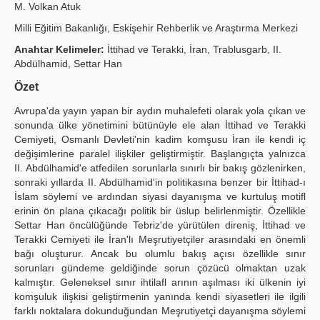
M. Volkan Atuk
Publication Policies
Milli Eğitim Bakanlığı, Eskişehir Rehberlik ve Araştırma Merkezi
Guidelines
Anahtar Kelimeler:
İttihad ve Terakki, İran, Trablusgarb, II.
Abdülhamid, Settar Han
Contact Us
Özet
Avrupa'da yayın yapan bir aydın muhalefeti olarak yola çıkan ve
sonunda ülke yönetimini bütünüyle ele alan İttihad ve Terakki
Cemiyeti, Osmanlı Devleti'nin kadim komşusu İran ile kendi iç
değişimlerine paralel ilişkiler geliştirmiştir. Başlangıçta yalnızca
II. Abdülhamid'e atfedilen sorunlarla sınırlı bir bakış gözlenirken,
sonraki yıllarda II. Abdülhamid'in politikasına benzer bir İttihad-ı
İslam söylemi ve ardından siyasi dayanışma ve kurtuluş motifl
erinin ön plana çıkacağı politik bir üslup belirlenmiştir. Özellikle
Settar Han öncülüğünde Tebriz'de yürütülen direniş, İttihad ve
Terakki Cemiyeti ile İran'lı Meşrutiyetçiler arasındaki en önemli
bağı oluşturur. Ancak bu olumlu bakış açısı özellikle sınır
sorunları gündeme geldiğinde sorun çözücü olmaktan uzak
kalmıştır. Geleneksel sınır ihtilafl arının aşılması iki ülkenin iyi
komşuluk ilişkisi geliştirmenin yanında kendi siyasetleri ile ilgili
farklı noktalara dokunduğundan Meşrutiyetçi dayanışma söylemi