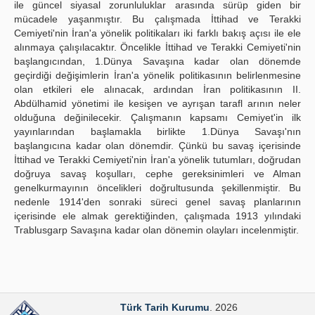
ile güncel siyasal zorunluluklar arasında sürüp giden bir
mücadele yaşanmıştır. Bu çalışmada İttihad ve Terakki
Cemiyeti'nin İran'a yönelik politikaları iki farklı bakış açısı ile ele
alınmaya çalışılacaktır. Öncelikle İttihad ve Terakki Cemiyeti'nin
başlangıcından, 1.Dünya Savaşına kadar olan dönemde
geçirdiği değişimlerin İran'a yönelik politikasının belirlenmesine
olan etkileri ele alınacak, ardından İran politikasının II.
Abdülhamid yönetimi ile kesişen ve ayrışan tarafl arının neler
olduğuna değinilecekir. Çalışmanın kapsamı Cemiyet'in ilk
yayınlarından başlamakla birlikte 1.Dünya Savaşı'nın
başlangıcına kadar olan dönemdir. Çünkü bu savaş içerisinde
İttihad ve Terakki Cemiyeti'nin İran'a yönelik tutumları, doğrudan
doğruya savaş koşulları, cephe gereksinimleri ve Alman
genelkurmayının öncelikleri doğrultusunda şekillenmiştir. Bu
nedenle 1914'den sonraki süreci genel savaş planlarının
içerisinde ele almak gerektiğinden, çalışmada 1913 yılındaki
Trablusgarp Savaşına kadar olan dönemin olayları incelenmiştir.
Türk Tarih Kurumu
. 2026