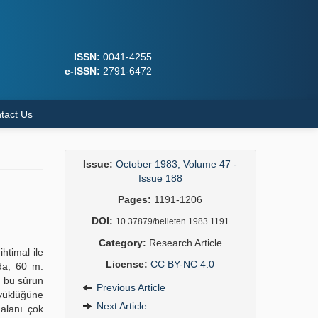
ISSN:
0041-4255
e-ISSN:
2791-6472
tact Us
Issue:
October 1983, Volume 47 -
Issue 188
Pages:
1191-1206
DOI:
10.37879/belleten.1983.1191
Category:
Research Article
htimal ile
License:
CC BY-NC 4.0
nda, 60 m.
i bu sûrun
Previous Article
üyüklüğüne
Next Article
 alanı çok