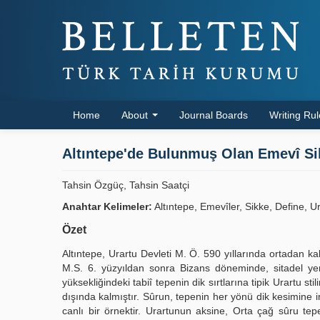
Home
About
Journal Boards
Writing Ru
Altıntepe'de Bulunmuş Olan Emevî Sikk
Tahsin Özgüç, Tahsin Saatçi
Anahtar Kelimeler:
Altıntepe, Emevîler, Sikke, Define, Ur
Özet
Altıntepe, Urartu Devleti M. Ö. 590 yıllarında ortadan kal
M.S. 6. yüzyıldan sonra Bizans döneminde, sitadel yen
yüksekliğindeki tabiî tepenin dik sırtlarına tipik Urartu 
dışında kalmıştır. Sûrun, tepenin her yönü dik kesimine 
canlı bir örnektir. Urartunun aksine, Orta çağ sûru t