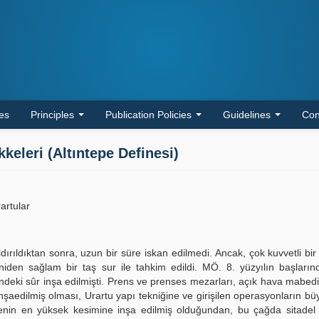
les
Principles
Publication Policies
Guidelines
Con
eleri (Altıntepe Definesi)
artular
dırıldıktan sonra, uzun bir süre iskan edilmedi. Ancak, çok kuvvetli bir i
iden sağlam bir taş sur ile tahkim edildi. MÖ. 8. yüzyılın başları
stilindeki sûr inşa edilmişti. Prens ve prenses mezarları, açık hava mabed
inşaedilmiş olması, Urartu yapı tekniğine ve girişilen operasyonların b
epenin en yüksek kesimine inşa edilmiş olduğundan, bu çağda sitadel