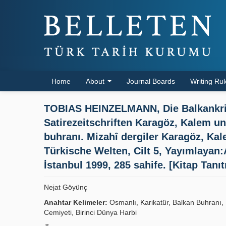
Home
About
Journal Boards
Writing Ru
TOBIAS HEINZELMANN, Die Balkankrie
Satirezeitschriften Karagöz, Kalem u
buhranı. Mizahî dergiler Karagöz, Kal
Türkische Welten, Cilt 5, Yayımlayan:
İstanbul 1999, 285 sahife. [Kitap Tanıt
Nejat Göyünç
Anahtar Kelimeler:
Osmanlı, Karikatür, Balkan Buhranı, M
Cemiyeti, Birinci Dünya Harbi