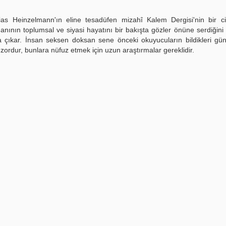
as Heinzelmann'ın eline tesadüfen mizahî Kalem Dergisi'nin bir cil
anının toplumsal ve siyasi hayatını bir bakışta gözler önüne serdiğini 
a çıkar. İnsan seksen doksan sene önceki okuyucuların bildikleri gün
ordur, bunlara nüfuz etmek için uzun araştırmalar gereklidir.