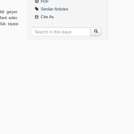
PDF
Similar Articles
di geçer,
Cite As
fark eder.
lük siyasi