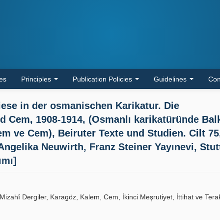
les
Principles
Publication Policies
Guidelines
Con
se in der osmanischen Karikatur. Die
nd Cem, 1908-1914, (Osmanlı karikatüründe Bal
em ve Cem), Beiruter Texte und Studien. Cilt 75
Angelika Neuwirth, Franz Steiner Yayınevi, Stut
ımı]
izahî Dergiler, Karagöz, Kalem, Cem, İkinci Meşrutiyet, İttihat ve Tera