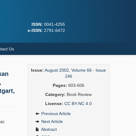
ISSN:
0041-4255
e-ISSN:
2791-6472
tact Us
Issue:
August 2002, Volume 66 - Issue
kan
246
,
Pages:
603-606
tgart,
Category:
Book Review
License:
CC BY-NC 4.0
Previous Article
Next Article
kki
Abstract