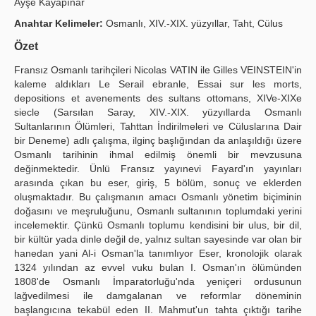
Ayşe Kayapınar
Publication Policies
Anahtar Kelimeler:
Osmanlı, XIV.-XIX. yüzyıllar, Taht, Cülus
Özet
Guidelines
Fransız Osmanlı tarihçileri Nicolas VATIN ile Gilles VEINSTEIN'in
Contact Us
kaleme aldıkları Le Serail ebranle, Essai sur les morts,
depositions et avenements des sultans ottomans, XIVe-XIXe
siecle (Sarsılan Saray, XIV.-XIX. yüzyıllarda Osmanlı
Sultanlarının Ölümleri, Tahttan İndirilmeleri ve Cüluslarına Dair
bir Deneme) adlı çalışma, ilginç başlığından da anlaşıldığı üzere
Osmanlı tarihinin ihmal edilmiş önemli bir mevzusuna
değinmektedir. Ünlü Fransız yayınevi Fayard'ın yayınları
arasında çıkan bu eser, giriş, 5 bölüm, sonuç ve eklerden
oluşmaktadır. Bu çalışmanın amacı Osmanlı yönetim biçiminin
doğasını ve meşruluğunu, Osmanlı sultanının toplumdaki yerini
incelemektir. Çünkü Osmanlı toplumu kendisini bir ulus, bir dil,
bir kültür yada dinle değil de, yalnız sultan sayesinde var olan bir
hanedan yani Al-i Osman'la tanımlıyor Eser, kronolojik olarak
1324 yılından az evvel vuku bulan I. Osman'ın ölümünden
1808'de Osmanlı İmparatorluğu'nda yeniçeri ordusunun
lağvedilmesi ile damgalanan ve reformlar döneminin
başlangıcına tekabül eden II. Mahmut'un tahta çıktığı tarihe