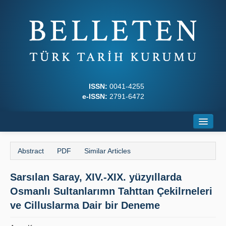
ISSN:
0041-4255
e-ISSN:
2791-6472
Home
Abstract
PDF
Similar Articles
About
Sarsılan Saray, XIV.-XIX. yüzyıllarda
Journal Boards
Osmanlı Sultanlarımn Tahttan Çekilrneleri
Writing Rules
ve Cilluslarma Dair bir Deneme
Principles