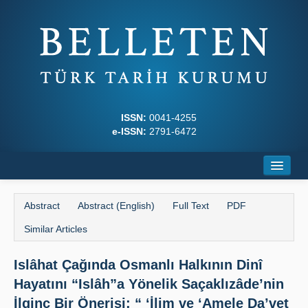
ISSN:
0041-4255
e-ISSN:
2791-6472
Home
Abstract
Abstract (English)
Full Text
PDF
About
Similar Articles
Journal Boards
Islâhat Çağında Osmanlı Halkının Dinî
Writing Rules
Hayatını “Islâh”a Yönelik Saçaklızâde’nin
Principles
İlginç Bir Önerisi: “ ʻİlim ve ʻAmele Da’vet