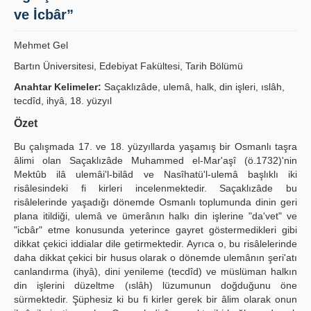
ve İcbâr”
Publication Policies
Mehmet Gel
Guidelines
Bartın Üniversitesi, Edebiyat Fakültesi, Tarih Bölümü
Contact Us
Anahtar Kelimeler:
Saçaklızâde, ulemâ, halk, din işleri, ıslâh,
tecdîd, ihyâ, 18. yüzyıl
Özet
Bu çalışmada 17. ve 18. yüzyıllarda yaşamış bir Osmanlı taşra
âlimi olan Saçaklızâde Muhammed el-Mar'aşî (ö.1732)'nin
Mektûb ilâ ulemâi'l-bilâd ve Nasîhatü'l-ulemâ başlıklı iki
risâlesindeki fi kirleri incelenmektedir. Saçaklızâde bu
risâlelerinde yaşadığı dönemde Osmanlı toplumunda dinin geri
plana itildiği, ulemâ ve ümerânın halkı din işlerine "da'vet" ve
"icbâr" etme konusunda yeterince gayret göstermedikleri gibi
dikkat çekici iddialar dile getirmektedir. Ayrıca o, bu risâlelerinde
daha dikkat çekici bir husus olarak o dönemde ulemânın şeri'atı
canlandırma (ihyâ), dini yenileme (tecdîd) ve müslüman halkın
din işlerini düzeltme (ıslâh) lüzumunun doğduğunu öne
sürmektedir. Şüphesiz ki bu fi kirler gerek bir âlim olarak onun