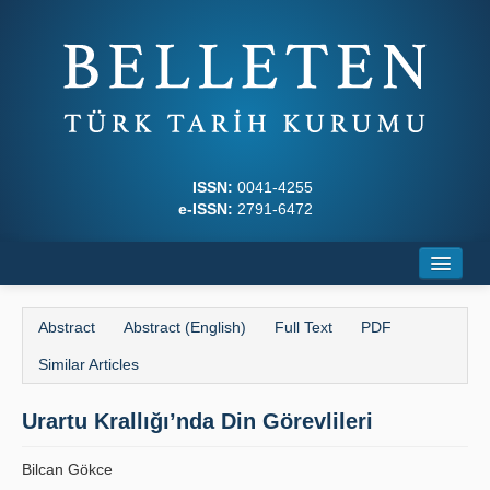
ISSN:
0041-4255
e-ISSN:
2791-6472
Home
Abstract
Abstract (English)
Full Text
PDF
About
Similar Articles
Journal Boards
Urartu Krallığı’nda Din Görevlileri
Writing Rules
Bilcan Gökce
Principles