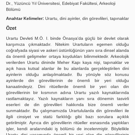
Dr., Yüzüncü Yıl Üniversitesi, Edebiyat Fakültesi, Arkeoloji
Publication Policies
Bölümü
Anahtar Kelimeler:
Urartu, dini ayinler, din görevlileri, tapınaklar
Guidelines
Özet
Contact Us
Urartu Devleti M.Ö. I. binde Önasya'da güçlü bir devlet olarak
karşımıza çıkmaktadır. Nitekim Urartuların egemen olduğu
coğrafyada siyasi ve askeri üstünlüğünün yanı sıra dinsel alanda
da önemli gelişmeler ortaya koydukları bilinmektedir. Arkeolojik
verilerden Urartu dininde Meher Kapı kaya nişi, tapınaklar ve
açık hava kutsal alanlar ile bu alanlarda gerçekleştirilen dini
ayinlerin olduğu anlaşılmaktadır. Bu yönüyle söz konusu
ayinlerde din görevlilerinin de önemli bir yeri olduğu
kanaatindeyiz. Dini ritüellerde önemli bir yeri olan din
görevlilerinin bir kısmının adına Urartu yazılı kaynaklarında
rastlamaktayız. Yazılı kaynakların yanı sıra dönemin tasvirli
eserleri de din görevlileri hakkında bize önemli veriler
sunmaktadır. Bu çalışmamızda Urartulularda din görevlileri ile
ilgili cinsiyet ve statü farklılığı gibi bazı sorulara açıklık
getirilmiştir. Ayrıca din görevlilerin ritüeller esnasında yaptıkları
işler, kendi aralarındaki iş bölümü de incelenmiştir. Böylelikle
Urartu dini yaşamında önemli bir yeri olan din görevlilerinin