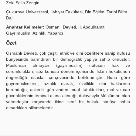
Zeki Salih Zengi̇n
Publication Policies
Çukurova Üniversitesi, İlahiyat Fakültesi, Din Eğitimi Tarihi Bilim
Dalı
Guidelines
Anahtar Kelimeler:
Osmanlı Devleti, II. Abdülhamit,
Contact Us
Gayrımüslim, Azınlık, Yabancı
Özet
Osmanlı Devleti, çok çeşitli etnik ve dini özelliklere sahip nüfusu
bünyesinde barındıran bir demografik yapıya sahip olmuştur.
Müslüman olmayan (gayrımüslim) nüfusun hak ve
sorumlulukları, söz konusu dönem içerisinde İslam hukukunun
öngördüğü esaslar çerçevesinde belirlenmiştir. Buna göre
gayrımüslimlerin, azınlık olarak, özellikle dini haklarının
korunduğu, askerlik görevinden muaf tutuldukları, mal ve can
güvenliklerinin teminat altına alındığı, dolayısıyla Müslüman olan
vatandaşlar karşısında ikinci sınıf bir hukuki statüye sahip
olmadıkları bilinmektedir.