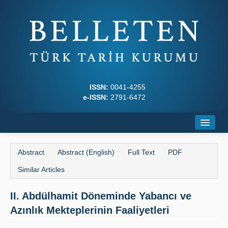
ISSN:
0041-4255
e-ISSN:
2791-6472
Home
Abstract
Abstract (English)
Full Text
PDF
About
Similar Articles
Journal Boards
II. Abdülhamit Döneminde Yabancı ve
Writing Rules
Azınlık Mekteplerinin Faaliyetleri
Principles