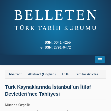
ISSN:
0041-4255
e-ISSN:
2791-6472
Home
Abstract
Abstract (English)
PDF
Similar Articles
About
Türk Kaynaklarında İstanbul’un İtilaf
Journal Boards
Devletleri’nce Tahliyesi
Writing Rules
Mücahit Özçeli̇k
Principles