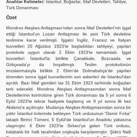
Anahtar Kelimeler:
İstanbul, Boğazlar, İtilaf Devletleri, Tahliye,
Türk Donanması
Publication Policies
Özet
Guidelines
Mondros Ateşkes Antlaşması'ndan sonra İtilaf Devletleri'nin işgal
Contact Us
ettiği İstanbul'un Lozan Antlaşması ile yeni Türk devletine
teslimine karar verilmişti. İşgalci İngiliz, Fransız ve İtalyan
kuvvetleri 25 Ağustos 1923'te başladıkları tahliyeyi, yapılan
protokole uygun olarak 2 Ekim 1923'te tamamladı. İşgal
kuvvetleri İstanbul'la birlikte Çanakkale, Bozcaada ve
Gökçeada'yı da boşaltmıştı. Teslim protokolünün
imzalanmasıyla birlikte 2 Ekim'de Dolmabahçe'de yapılan
törenden sonra işgal kuvvetlerinin son askerleri de İstanbul'dan
ayrıldı. Bazı İtilaf gemileri ise 31 Ekim 1923 tarihinde boğazlan
terk edecekti. Mondros Ateşkes Antlaşmasından sonra İtilaf
Devletlerinin kontrolüne giren Türk donanması da 5 yıl sonra 6
Eylül 1923'te tekrar faaliyete başlamış ve 9 yıl sonra ilk kez
Akdeniz'e açılmıştır. Mudanya Ateşkes Antlaşmasından sonra bir
yıldır İstanbul önlerinde bekleyen Türk ordusunun "Demir Fırka"
lakaplı Birinci Tümeni, 5 Eylül'de İstanbul'un Anadolu yakasına
ulaşmıştır. 6 Ekim 1923'te Sirkeci'ye gelen Türk ordusu,
kalabalık bir halk tarafından coşkuyla karşılanmıştır. Şükrü Naili