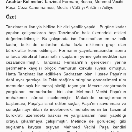
Anahtar Kelimeler:
Tanzimat Fermanı, Bosna, Mehmed Vecihi
Paşa, Ceza Kanunnamesi, Meclis-i Vâlâ-yı Ahkâm-ı Adliye
Publication Policies
Özet
Guidelines
Tanzimat'ın ilanıyla birlikte bir dizi yenilik yapıldı. Bugüne kadar
Contact Us
yapılan çalışmalarda hep Tanzimat'ın halk üzerindeki etkileri
değerlendirilmiştir. Bu çalışmada ise Tanzimat'tan en az halk
kadar, belki de onlardan daha fazla etkilenen grup olan
bürokratlar konu edilmiştir. Fermanın yayınlanmasından sonra
onlarca bürokrat Tanzimat'ın icaplarını yerine getirmedikleri için
cezalandırılmıştır. Tanzimat Fermanı'nın gereklerini yerine
getirmeme kaygısı birçok memurun korkulu rüyası olmuştur.
Hatta Tanzimat ilan edilirken Sadrazam olan Hüsrev Paşa'nın
dahi aynı gerekçe ile Tekfurdağı'na sürgüne gönderilmesi tüm
memurlar açık bir mesaj niteliği taşımıştır. Mevcut araştırmada
yargılanan memurlardan biri olan Mehmed Vecihi Paşa'nın
muhakeme süreci incelenmiştir. Makalede soruşturmanın
başlaması, Paşa'ya isnat edilen suçlar, Paşa'nın savunması ve
sonuçlan ayrıntıları ile incelenerek, muhakemenin bir Tanzimat
bürokratı üzerindeki baskısı ve yargılamanın nasıl yapıldığı
ortaya çıkarılmaya çalışılmıştır. Metinde de görüleceği gibi
suçlanma kaygısı taşıyan Mehmed Vecihi Paşa kendini