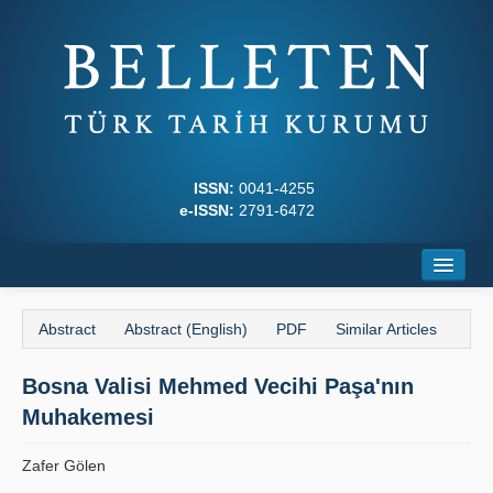
ISSN:
0041-4255
e-ISSN:
2791-6472
Home
Abstract
Abstract (English)
PDF
Similar Articles
About
Bosna Valisi Mehmed Vecihi Paşa'nın
Journal Boards
Muhakemesi
Writing Rules
Zafer Gölen
Principles