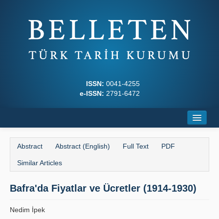
ISSN:
0041-4255
e-ISSN:
2791-6472
Home
Abstract
Abstract (English)
Full Text
PDF
About
Similar Articles
Journal Boards
Bafra'da Fiyatlar ve Ücretler (1914-1930)
Writing Rules
Nedim İpek
Principles