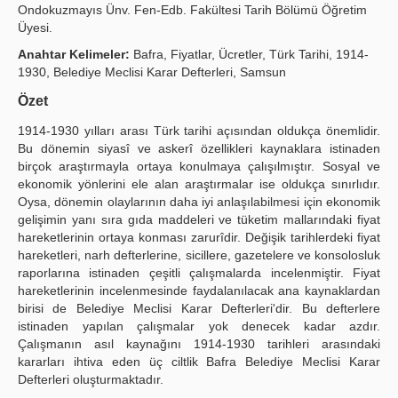
Ondokuzmayıs Ünv. Fen-Edb. Fakültesi Tarih Bölümü Öğretim
Publication Policies
Üyesi.
Anahtar Kelimeler:
Bafra, Fiyatlar, Ücretler, Türk Tarihi, 1914-
Guidelines
1930, Belediye Meclisi Karar Defterleri, Samsun
Contact Us
Özet
1914-1930 yılları arası Türk tarihi açısından oldukça önemlidir.
Bu dönemin siyasî ve askerî özellikleri kaynaklara istinaden
birçok araştırmayla ortaya konulmaya çalışılmıştır. Sosyal ve
ekonomik yönlerini ele alan araştırmalar ise oldukça sınırlıdır.
Oysa, dönemin olaylarının daha iyi anlaşılabilmesi için ekonomik
gelişimin yanı sıra gıda maddeleri ve tüketim mallarındaki fiyat
hareketlerinin ortaya konması zarurîdir. Değişik tarihlerdeki fiyat
hareketleri, narh defterlerine, sicillere, gazetelere ve konsolosluk
raporlarına istinaden çeşitli çalışmalarda incelenmiştir. Fiyat
hareketlerinin incelenmesinde faydalanılacak ana kaynaklardan
birisi de Belediye Meclisi Karar Defterleri'dir. Bu defterlere
istinaden yapılan çalışmalar yok denecek kadar azdır.
Çalışmanın asıl kaynağını 1914-1930 tarihleri arasındaki
kararları ihtiva eden üç ciltlik Bafra Belediye Meclisi Karar
Defterleri oluşturmaktadır.