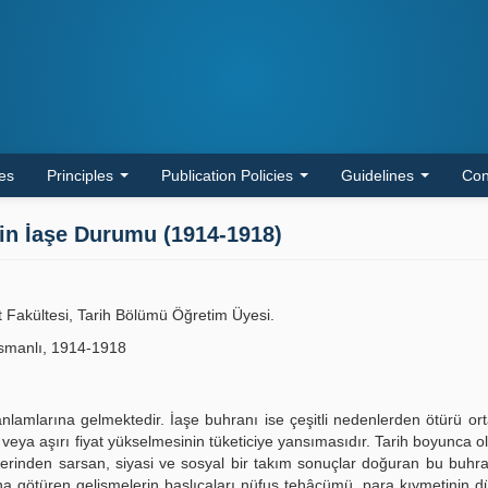
les
Principles
Publication Policies
Guidelines
Con
'in İaşe Durumu (1914-1918)
t Fakültesi, Tarih Bölümü Öğretim Üyesi.
Osmanlı, 1914-1918
anlamlarına gelmektedir. İaşe buhranı ise çeşitli nedenlerden ötürü or
veya aşırı fiyat yükselmesinin tüketiciye yansımasıdır. Tarih boyunca o
ı derinden sarsan, siyasi ve sosyal bir takım sonuçlar doğuran bu buhr
na götüren gelişmelerin başlıcaları nüfus tehâcümü, para kıymetinin 