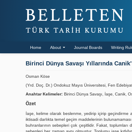
Home
About
Journal Boards
Writing Ru
Birinci Dünya Savaşı Yıllarında Canik
Osman Köse
(Yrd. Doç. Dr.) Ondokuz Mayıs Üniversitesi, Fen Edebiya
Anahtar Kelimeler:
Birinci Dünya Savaşı, İaşe, Canik, 
Özet
İaşe, kelime olarak beslenme, yedirip içirip geçindirme 
iktisadi darlıkta temel geçim maddelerinin bulunamaması 
buhranlarının sebepleri çok çeşitlidir. Fakat, toplumlar
sebepleri her zaman aynı olmuştur. Toplumu iaşe kıtlığı