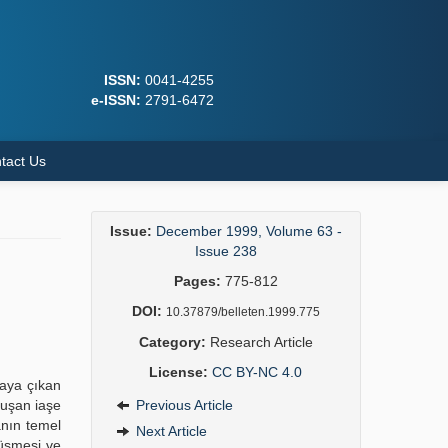
ISSN:
0041-4255
e-ISSN:
2791-6472
tact Us
Issue:
December 1999, Volume 63 -
Issue 238
Pages:
775-812
DOI:
10.37879/belleten.1999.775
Category:
Research Article
License:
CC BY-NC 4.0
taya çıkan
luşan iaşe
Previous Article
anın temel
Next Article
düşmesi ve