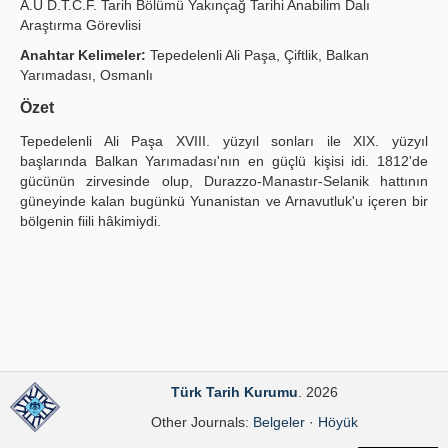
A.Ü D.T.C.F. Tarih Bölümü Yakınçağ Tarihi Anabilim Dalı
Araştırma Görevlisi
Publication Policies
Anahtar Kelimeler:
Tepedelenli Ali Paşa, Çiftlik, Balkan
Guidelines
Yarımadası, Osmanlı
Contact Us
Özet
Tepedelenli Ali Paşa XVIII. yüzyıl sonları ile XIX. yüzyıl
başlarında Balkan Yarımadası'nın en güçlü kişisi idi. 1812'de
gücünün zirvesinde olup, Durazzo-Manastır-Selanik hattının
güneyinde kalan bugünkü Yunanistan ve Arnavutluk'u içeren bir
bölgenin fiili hâkimiydi.
Türk Tarih Kurumu
. 2026
Other Journals:
Belgeler
·
Höyük