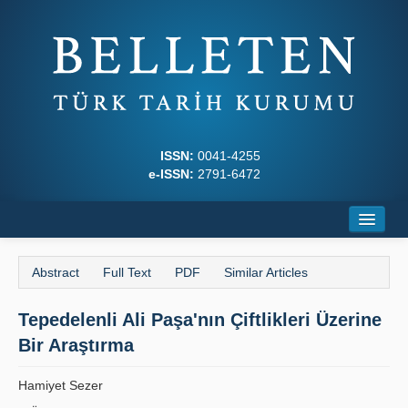
ISSN:
0041-4255
e-ISSN:
2791-6472
Home
Abstract
Full Text
PDF
Similar Articles
About
Tepedelenli Ali Paşa'nın Çiftlikleri Üzerine
Journal Boards
Bir Araştırma
Writing Rules
Hamiyet Sezer
Principles