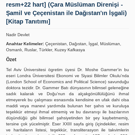
resm+22 hart] (Çara Müslüman Direnişi -
Publication Policies
Şamil ve Çeçenistan ile Dağıstan'ın İşgali)
Guidelines
[Kitap Tanıtımı]
Contact Us
Nadir Devlet
Anahtar Kelimeler:
Çeçenistan, Dağıstan, İşgal, Müslüman,
Osmanlı, Ruslar, Türkler, Kuzey Kafkasya
Özet
Tel Aviv Üniversitesi ögretim üyesi Dr. Moshe Gammer'in bu
eseri Londra Üniversitesi Ekonomi ve Siyasi Bilimler Okulu'nda
(London School of Economics and Political Science) savunduğu
doktora tezidir. Dr. Gammer Batı dünyasının bilimsel geleneğine
sadık kalarak ve Doğu'nun da alçakgönüllülüğünü ihmal
etmeyerek bu çalışması esnasında kendisine en ufak dahi olsa
maddi veya manevi yardımda bulunan her şahıs ve kuruluşa
teşekkür etmeyi ihmal etmemiş ve bu davranışı ile bazılarının
düşündüğü gibi bilimsel şahsiyetinden bir şey kaybetmemiş,
tersine çok yücelmiştir. Eser XXIII sayfa giriş (içindekiler, resim
ve haritaların listesi, teşekkür, transliterasyon ile takvimlerin