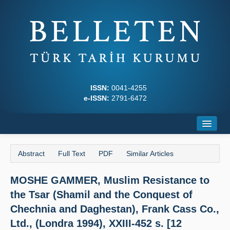
ISSN:
0041-4255
e-ISSN:
2791-6472
Home
Abstract
Full Text
PDF
Similar Articles
About
MOSHE GAMMER, Muslim Resistance to
Journal Boards
the Tsar (Shamil and the Conquest of
Writing Rules
Chechnia and Daghestan), Frank Cass Co.,
Ltd., (Londra 1994), XXIII-452 s. [12
Principles