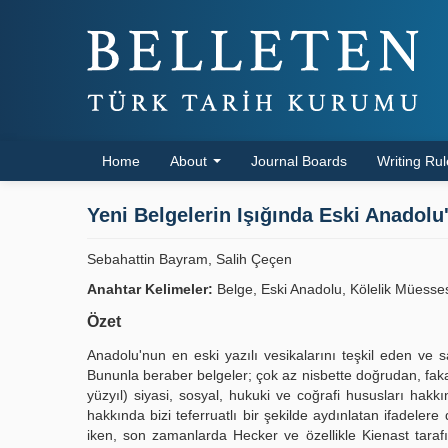
Home
About
Journal Boards
Writing Ru
Yeni Belgelerin Işığında Eski Anadolu
Sebahattin Bayram, Salih Çeçen
Anahtar Kelimeler:
Belge, Eski Anadolu, Kölelik Müessese
Özet
Anadolu'nun en eski yazılı vesikalarını teşkil eden ve sa
Bununla beraber belgeler; çok az nisbette doğrudan, faka
yüzyıl) siyasi, sosyal, hukuki ve coğrafi hususları hakk
hakkında bizi teferruatlı bir şekilde aydınlatan ifadeler
iken, son zamanlarda Hecker ve özellikle Kienast tarafın