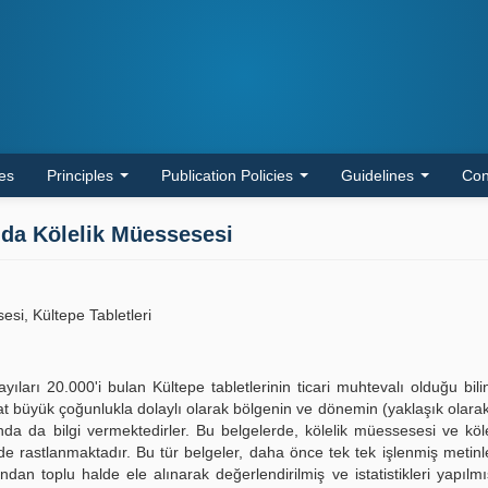
les
Principles
Publication Policies
Guidelines
Con
'da Kölelik Müessesesi
si, Kültepe Tabletleri
yıları 20.000'i bulan Kültepe tabletlerinin ticari muhtevalı olduğu bili
t büyük çoğunlukla dolaylı olarak bölgenin ve dönemin (yaklaşık olara
ında da bilgi vermektedirler. Bu belgelerde, kölelik müessesesi ve köle
e de rastlanmaktadır. Bu tür belgeler, daha önce tek tek işlenmiş metinl
dan toplu halde ele alınarak değerlendirilmiş ve istatistikleri yapılmı