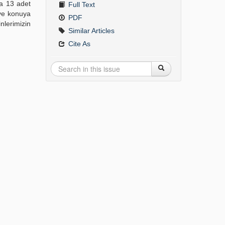
da 13 adet
Full Text
 ve konuya
PDF
nlerimizin
Similar Articles
Cite As