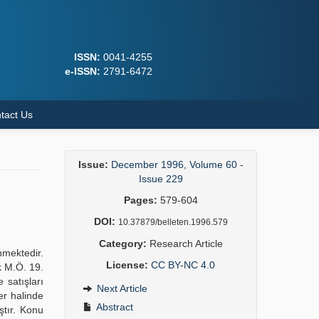
ISSN:
0041-4255
e-ISSN:
2791-6472
tact Us
Issue:
December 1996, Volume 60 -
Issue 229
Pages:
579-604
DOI:
10.37879/belleten.1996.579
Category:
Research Article
nmektedir.
License:
CC BY-NC 4.0
k M.Ö. 19.
 satışları
Next Article
er halinde
Abstract
ştır. Konu