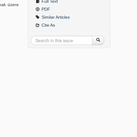
Full Text
lmak üzere
PDF
Similar Articles
Cite As