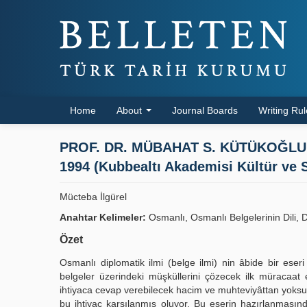
Home
About
Journal Boards
Writing Ru
PROF. DR. MÜBAHAT S. KÜTÜKOĞLU, Osm
1994 (Kubbealtı Akademisi Kültür ve Sa
Mücteba İlgürel
Anahtar Kelimeler:
Osmanlı, Osmanlı Belgelerinin Dili, D
Özet
Osmanlı diplomatik ilmi (belge ilmi) nin âbide bir ese
belgeler üzerindeki müşküllerini çözecek ilk müracaat
ihtiyaca cevap verebilecek hacim ve muhteviyâttan yoksun
bu ihtiyaç karşılanmış oluyor. Bu eserin hazırlanmasın