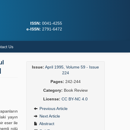
ISSN:
0041-4255
e-ISSN:
2791-6472
tact Us
ul
Issue:
April 1995, Volume 59 - Issue
]
224
Pages:
242-244
Category:
Book Review
License:
CC BY-NC 4.0
Previous Article
yapanların
Next Article
daki yayın
r eser ile
Abstract
nemli rolü