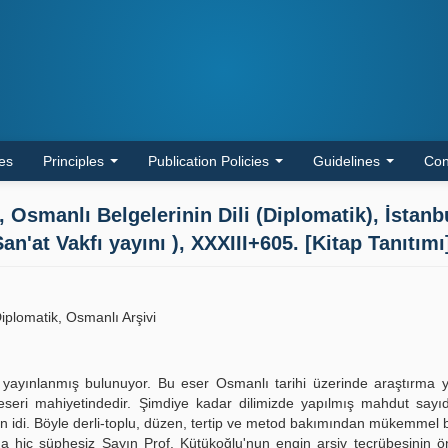
les
Principles
Publication Policies
Guidelines
Con
anlı Belgelerinin Dili (Diplomatik), İstanb
n'at Vakfı yayını ), XXXIII+605. [Kitap Tanıtımı
iplomatik, Osmanlı Arşivi
ri yayınlanmış bulunuyor. Bu eser Osmanlı tarihi üzerinde araştırma 
 eseri mahiyetindedir. Şimdiye kadar dilimizde yapılmış mahdut sayı
 idi. Böyle derli-toplu, düzen, tertip ve metod bakımından mükemmel bi
da hiç şüphesiz Sayın Prof. Kütükoğlu'nun engin arşiv tecrübesinin ö