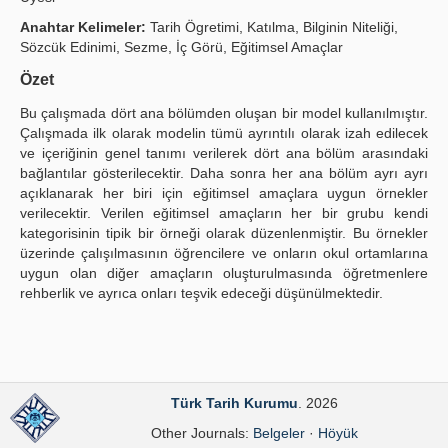
Publication Policies
Anahtar Kelimeler:
Tarih Ögretimi, Katılma, Bilginin Niteliği,
Sözcük Edinimi, Sezme, İç Görü, Eğitimsel Amaçlar
Guidelines
Özet
Contact Us
Bu çalışmada dört ana bölümden oluşan bir model kullanılmıştır.
Çalışmada ilk olarak modelin tümü ayrıntılı olarak izah edilecek
ve içeriğinin genel tanımı verilerek dört ana bölüm arasındaki
bağlantılar gösterilecektir. Daha sonra her ana bölüm ayrı ayrı
açıklanarak her biri için eğitimsel amaçlara uygun örnekler
verilecektir. Verilen eğitimsel amaçların her bir grubu kendi
kategorisinin tipik bir örneği olarak düzenlenmiştir. Bu örnekler
üzerinde çalışılmasının öğrencilere ve onların okul ortamlarına
uygun olan diğer amaçların oluşturulmasında öğretmenlere
rehberlik ve ayrıca onları teşvik edeceği düşünülmektedir.
Türk Tarih Kurumu
. 2026
Other Journals:
Belgeler
·
Höyük