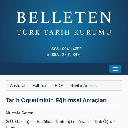
ISSN:
0041-4255
e-ISSN:
2791-6472
Home
Abstract
Full Text
PDF
Similar Articles
About
Tarih Ögretiminin Eğitimsel Amaçları
Journal Boards
Writing Rules
Mustafa Safran
G.Ü. Gazi Eğitim Fakültesi, Tarih Eğitimi Anabilim Dalı Öğretim
Principles
Üyesi