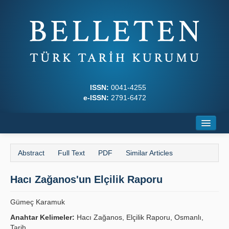
ISSN:
0041-4255
e-ISSN:
2791-6472
Home
Abstract
Full Text
PDF
Similar Articles
About
Hacı Zağanos'un Elçilik Raporu
Journal Boards
Writing Rules
Gümeç Karamuk
Anahtar Kelimeler:
Hacı Zağanos, Elçilik Raporu, Osmanlı,
Principles
Tarih