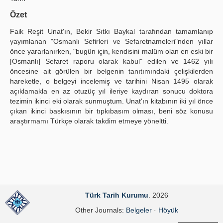
Publication Policies
Özet
Faik Reşit Unat'ın, Bekir Sıtkı Baykal tarafından tamamlanıp
Guidelines
yayımlanan "Osmanlı Sefirleri ve Sefaretnameleri"nden yıllar
önce yararlanırken, "bugün için, kendisini malûm olan en eski bir
Contact Us
[Osmanlı] Sefaret raporu olarak kabul" edilen ve 1462 yılı
öncesine ait görülen bir belgenin tanıtımındaki çelişkilerden
hareketle, o belgeyi incelemiş ve tarihini Nisan 1495 olarak
açıklamakla en az otuzüç yıl ileriye kaydıran sonucu doktora
tezimin ikinci eki olarak sunmuştum. Unat'ın kitabının iki yıl önce
çıkan ikinci baskısının bir tıpkıbasım olması, beni söz konusu
araştırmamı Türkçe olarak takdim etmeye yöneltti.
Türk Tarih Kurumu
. 2026
Other Journals:
Belgeler
·
Höyük