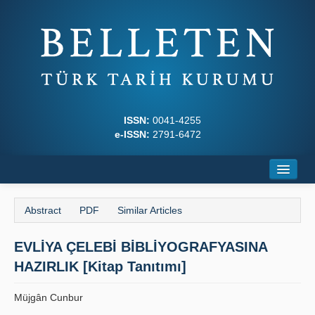
ISSN:
0041-4255
e-ISSN:
2791-6472
Home
Abstract
PDF
Similar Articles
About
EVLİYA ÇELEBİ BİBLİYOGRAFYASINA
Journal Boards
HAZIRLIK [Kitap Tanıtımı]
Writing Rules
Müjgân Cunbur
Principles