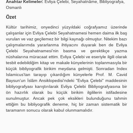
Anahtar Kelimeler:
Evliya Çelebi, Seyahatnâme, Bibliyografya,
Osmanlı
Publication Policies
Özet
Guidelines
Kültür tarihimiz, onyedinci yüzyıldaki coğrafyamız üzerinde
Contact Us
çalışanlar için Evliya Çelebi Seyahatnamesi hemen daima ilk baş
vurulan ve vaz geçilemez bir bilgi kaynağı olmuştur. Nitekim bazı
çalışmalarımda yararlanma ihtiyacını duyarak ben de Evliya
Çelebi Seyahatnamesi'nin basma ve gerektikçe yazma
nüshalarına müracaat ettim. Evliya Çelebi ve eseriyle ilgili olarak
tesbit edebildiğim kitap ve makale künyelerinin toplanmasıyla bir
küçük bibliyografik birikim meydana gelmişti. Sonradan Index
Islamicus'tan tarayıp çıkardığım künyelerle Prof. M. Cavid
Baysun'un İslâm Ansiklopedisi'ndeki "Evliya Çelebi" maddesinin
bibliyografyası karıştırılarak Evliya Çelebi Bibliyografyasına bir
ön hazırlık olarak bu küçük birikim ilgililerin istifadesine
sunulmuştur. Ancak pek çok eksikleri bulunduğunu tahmin
ettiğim bu bibliyografik deneme, hiç bir zaman sistematik bir
taramanın sonucu olarak kabul olunmamalıdır.