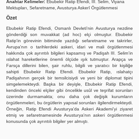
Anahtar Kelimeler:
Ebubekir Ratip Efendi, III. Selim, Viyana
Mektupları, Sefaretname, Avusturya Askerî Örgütlenmesi
Publication Policies
Özet
Guidelines
Ebubekir Ratip Efendi, Osmanlı Devleti'nin Avusturya nezdine
Contact Us
gönderdiği son muvakkat (ad hoc) elçi olmuştur. Ebubekir
Ratip'in görevinin bitiminde yazdığı sefaretname ve takrirler,
Avrupa'nın o tarihlerdeki askeri, idari ve mali örgütlenmesi
hakkında çok ayrıntılı bilgileri kapsamış ve Padişah III. Selim'in
ıslahat hareketlerine önemli ölçüde ışık tutmuştur. Arapça ve
Farsça dillerini bilen, şair ruhlu, bilgili ve yaratıcı bir kişiliğe
sahipti Ebubekir Ratip Efendi. Ebubekir Ratip, ıslahatçı
Padişahının gerçek bir temsilcisiydi ve yeni bir diplomat tipini
simgelemekteydi. Başka bir deyişle, Ebubekir Ratip Efendi,
kendinden önceki elçiler gibi öncelikle usûl ve teşrifat sorunları
üzerinde durmamakta; onu daha çok değişik kurumların
örgütlenmeleri, bu örgütlerin yapısal sorunları ilgilendirmekteydi.
Örneğin, Ratip Efendi Avusturya'da Askeri Akademi'yi ziyaret
etmiş ve sefaretnamesinde Avusturya'nın askeri örgütlenmesi
konusunda çok ayrıntılı bilgiler yer almıştı.