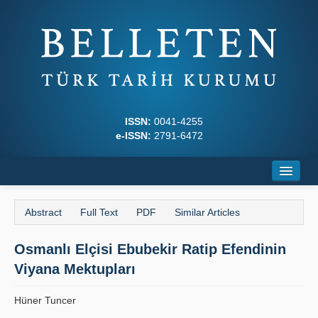
ISSN:
0041-4255
e-ISSN:
2791-6472
Home
Abstract
Full Text
PDF
Similar Articles
About
Osmanlı Elçisi Ebubekir Ratip Efendinin
Journal Boards
Viyana Mektupları
Writing Rules
Hüner Tuncer
Principles