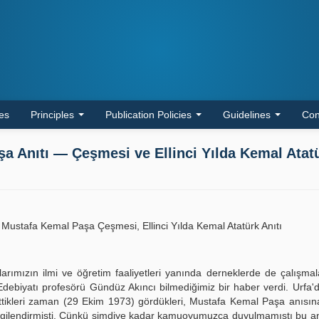
les
Principles
Publication Policies
Guidelines
Con
şa Anıtı — Çeşmesi ve Ellinci Yılda Kemal Atat
Mustafa Kemal Paşa Çeşmesi, Ellinci Yılda Kemal Atatürk Anıtı
arımızın ilmi ve öğretim faaliyetleri yanında derneklerde de çalışmala
Edebiyatı profesörü Gündüz Akıncı bilmediğimiz bir haber verdi. Urfa'd
ittikleri zaman (29 Ekim 1973) gördükleri, Mustafa Kemal Paşa anısı
 ilgilendirmişti. Çünkü şimdiye kadar kamuoyumuzca duyulmamıştı bu a