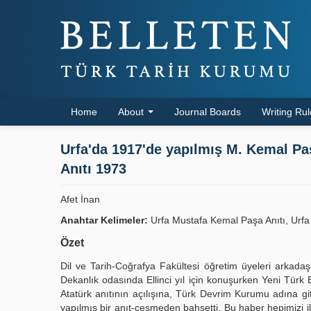
Home
About
Journal Boards
Writing Ru
Urfa'da 1917'de yapılmış M. Kemal Pa
Anıtı 1973
Afet İnan
Anahtar Kelimeler:
Urfa Mustafa Kemal Paşa Anıtı, Urfa 
Özet
Dil ve Tarih-Coğrafya Fakültesi öğretim üyeleri arkadaşl
Dekanlık odasında Ellinci yıl için konuşurken Yeni Türk 
Atatürk anıtının açılışına, Türk Devrim Kurumu adına g
yapılmış bir anıt-çeşmeden bahsetti. Bu haber hepimizi