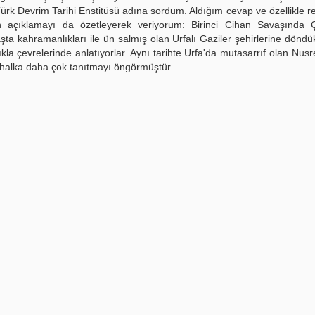
ürk Devrim Tarihi Enstitüsü adına sordum. Aldığım cevap ve özellikle res
lan açıklamayı da özetleyerek veriyorum: Birinci Cihan Savaşında 
ta kahramanlıkları ile ün salmış olan Urfalı Gaziler şehirlerine döndükl
la çevrelerinde anlatıyorlar. Aynı tarihte Urfa'da mutasarrıf olan Nusr
 halka daha çok tanıtmayı öngörmüştür.