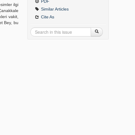
PDF
imler ilgi
Similar Articles
Çanakkale
eri vakit,
Cite As
et Bey, bu