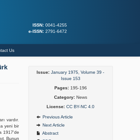
ISSN:
0041-4255
e-ISSN:
2791-6472
tact Us
ürk
Issue:
January 1975, Volume 39 -
Issue 153
Pages:
195-196
Category:
News
License:
CC BY-NC 4.0
Previous Article
rı vardır.
Next Article
a yeni bir
na 1917'de
Abstract
nıt. Bunun