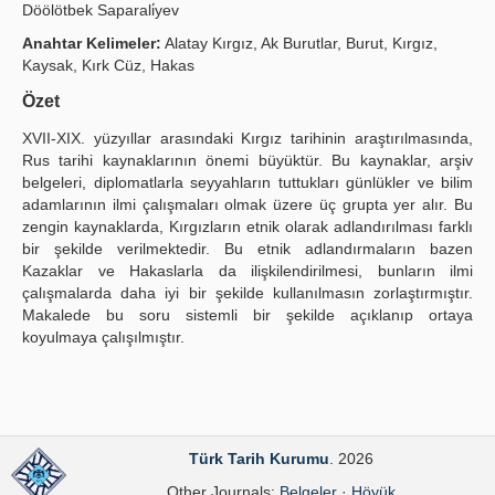
Döölötbek Saparali̇yev
Publication Policies
Anahtar Kelimeler:
Alatay Kırgız, Ak Burutlar, Burut, Kırgız,
Kaysak, Kırk Cüz, Hakas
Guidelines
Özet
Contact Us
XVII-XIX. yüzyıllar arasındaki Kırgız tarihinin araştırılmasında,
Rus tarihi kaynaklarının önemi büyüktür. Bu kaynaklar, arşiv
belgeleri, diplomatlarla seyyahların tuttukları günlükler ve bilim
adamlarının ilmi çalışmaları olmak üzere üç grupta yer alır. Bu
zengin kaynaklarda, Kırgızların etnik olarak adlandırılması farklı
bir şekilde verilmektedir. Bu etnik adlandırmaların bazen
Kazaklar ve Hakaslarla da ilişkilendirilmesi, bunların ilmi
çalışmalarda daha iyi bir şekilde kullanılmasın zorlaştırmıştır.
Makalede bu soru sistemli bir şekilde açıklanıp ortaya
koyulmaya çalışılmıştır.
Türk Tarih Kurumu
. 2026
Other Journals:
Belgeler
·
Höyük