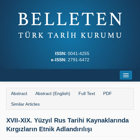
ISSN:
0041-4255
e-ISSN:
2791-6472
Home
Abstract
Abstract (English)
Full Text
PDF
About
Similar Articles
Journal Boards
XVII-XIX. Yüzyıl Rus Tarihi Kaynaklarında
Writing Rules
Kırgızların Etnik Adlandırılışı
Principles