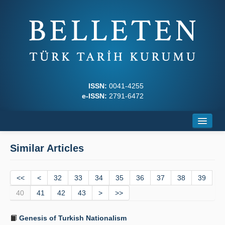
ISSN:
0041-4255
e-ISSN:
2791-6472
Home
Similar Articles
About
<<
Journal Boards
<
32
33
34
35
36
37
38
39
40
41
42
43
>
>>
Writing Rules
Genesis of Turkish Nationalism
Principles