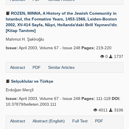
ROZEN, MINNA, A History of the Jewish Community in
Istanbul, the Formative Years, 1453-1566, Leiden-Boston
2002, XV-414 Sayfa, Nâşri, Hollanda'daki Brill Yayınevi'dir.
[Kitap Tanıtımı]
Mahmut H. Şaki̇roğlu
Issue:
April 2003, Volume 67 - Issue 248
Pages:
219-220
0
1737
Abstract
PDF
Similar Articles
Selçuklular ve Türkçe
Erdoğan Merçi̇l
Issue:
April 2003, Volume 67 - Issue 248
Pages:
111-118
DOI:
10.37879/belleten.2003.111
4011
3106
Abstract
Abstract (English)
Full Text
PDF