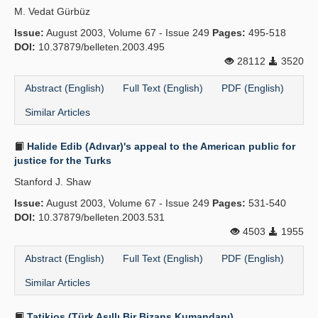
M. Vedat Gürbüz
Publication Policies
Issue:
August 2003, Volume 67 - Issue 249
Pages:
495-518
DOI:
Guidelines
10.37879/belleten.2003.495
28112
3520
Contact Us
Abstract (English)
Full Text (English)
PDF (English)
Similar Articles
Halide Edib (Adıvar)'s appeal to the American public for
justice for the Turks
Stanford J. Shaw
Issue:
August 2003, Volume 67 - Issue 249
Pages:
531-540
DOI:
10.37879/belleten.2003.531
4503
1955
Abstract (English)
Full Text (English)
PDF (English)
Similar Articles
Tatikios (Türk Asıllı Bir Bizans Kumandanı)