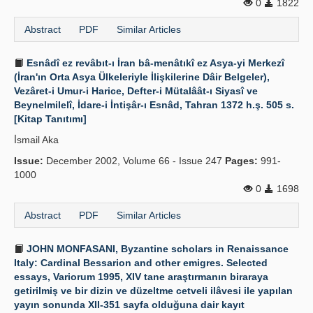
0
1822
Abstract
PDF
Similar Articles
Esnâdî ez revâbıt-ı İran bâ-menâtıkî ez Asya-yi Merkezî
(İran'ın Orta Asya Ülkeleriyle İlişkilerine Dâir Belgeler),
Vezâret-i Umur-i Harice, Defter-i Mütalâât-ı Siyasî ve
Beynelmilelî, İdare-i İntişâr-ı Esnâd, Tahran 1372 h.ş. 505 s.
[Kitap Tanıtımı]
İ̇smail Aka
Issue:
December 2002, Volume 66 - Issue 247
Pages:
991-
1000
0
1698
Abstract
PDF
Similar Articles
JOHN MONFASANI, Byzantine scholars in Renaissance
Italy: Cardinal Bessarion and other emigres. Selected
essays, Variorum 1995, XIV tane araştırmanın biraraya
getirilmiş ve bir dizin ve düzeltme cetveli ilâvesi ile yapılan
yayın sonunda XII-351 sayfa olduğuna dair kayıt