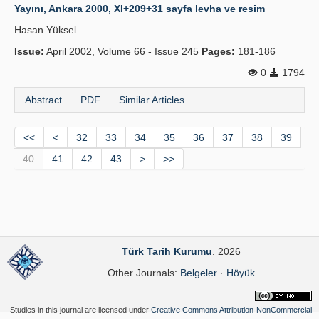
Yayını, Ankara 2000, XI+209+31 sayfa levha ve resim
Hasan Yüksel
Issue:
April 2002, Volume 66 - Issue 245
Pages:
181-186
0
1794
Abstract
PDF
Similar Articles
<<
<
32
33
34
35
36
37
38
39
40
41
42
43
>
>>
Türk Tarih Kurumu
. 2026
Other Journals:
Belgeler
·
Höyük
Studies in this journal are licensed under
Creative Commons Attribution-NonCommercial