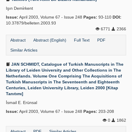
Işın Demi̇rkent
Issue:
April 2003, Volume 67 - Issue 248
Pages:
93-110
DOI:
10.37879/belleten.2003.93
6771
2366
Abstract
Abstract (English)
Full Text
PDF
Similar Articles
JAN SCHMIDT, Catalogue of Turkish Manuscripts in The
Library of Leiden University and Other Collections in The
Netherlands. Volume One Comprising The Acquisitions of
Turkish Manuscripts in The Seventeenth and Eighteenth
Centuries, Leiden University Library, Leiden 2000 [Kitap
Tanıtımı]
İ̇smail E. Erünsal
Issue:
April 2003, Volume 67 - Issue 248
Pages:
203-208
0
1862
Abstract
PDF
Similar Articles