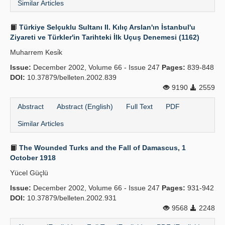
Similar Articles
Türkiye Selçuklu Sultanı II. Kılıç Arslan'ın İstanbul'u
Ziyareti ve Türkler'in Tarihteki İlk Uçuş Denemesi (1162)
Muharrem Kesi̇k
Issue:
December 2002, Volume 66 - Issue 247
Pages:
839-848
DOI:
10.37879/belleten.2002.839
9190
2559
Abstract
Abstract (English)
Full Text
PDF
Similar Articles
The Wounded Turks and the Fall of Damascus, 1
October 1918
Yücel Güçlü
Issue:
December 2002, Volume 66 - Issue 247
Pages:
931-942
DOI:
10.37879/belleten.2002.931
9568
2248