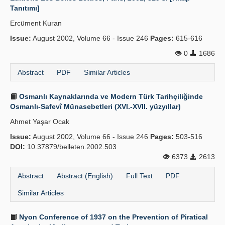
Tanıtımı]
Ercüment Kuran
Issue:
August 2002, Volume 66 - Issue 246
Pages:
615-616
0
1686
Abstract
PDF
Similar Articles
Osmanlı Kaynaklarında ve Modern Türk Tarihçiliğinde
Osmanlı-Safevî Münasebetleri (XVI.-XVII. yüzyıllar)
Ahmet Yaşar Ocak
Issue:
August 2002, Volume 66 - Issue 246
Pages:
503-516
DOI:
10.37879/belleten.2002.503
6373
2613
Abstract
Abstract (English)
Full Text
PDF
Similar Articles
Nyon Conference of 1937 on the Prevention of Piratical