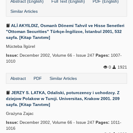
Abstract (English)
Full Text (English)
PDF (English)
Similar Articles
ALİ AKYILDIZ, Osmanlı Dönemi Tahvil ve Hisse Senetleri
"Ottoman Securities" Türkçe-İngilizce, İstanbul 2001, 532
sayfa. [Kitap Tanıtımı]
Mücteba İlgürel
Issue:
December 2002, Volume 66 - Issue 247
Pages:
1007-
1010
0
1921
Abstract
PDF
Similar Articles
JERZY S. LATKA, Odaliski, poturczency i uchodzcy. Z
dziejow Polakow w Turcji. Universitas, Krakow 2001. 209
sayfa. [Kitap Tanıtımı]
Grażyna Zajac
Issue:
December 2002, Volume 66 - Issue 247
Pages:
1011-
1016