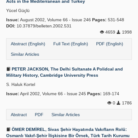
Acts in the Mediterranean and Turkey
Yücel Güçlü
Issue:
August 2002, Volume 66 - Issue 246
Pages:
531-548
DOI:
10.37879/belleten.2002.531
4659
1998
Abstract (English)
Full Text (English)
PDF (English)
Similar Articles
PETER JACKSON, The Delhi Sultanate A Polidcal and
Military History, Cambridge University Press
S. Haluk Kortel
Issue:
April 2002, Volume 66 - Issue 245
Pages:
169-174
0
1786
Abstract
PDF
Similar Articles
ÖMER DEMİREL, Sivas Şehir Hayatında Vakıfların Rolü:
Osmanlı Vakıf-Şehir İlişkisine Bir Örnek, Türk Tarih Kurumu