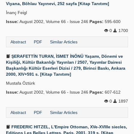
Viyana, Böhlau Yayınevi, 252 sayfa [Kitap Tanıtımı]
İ̇nanç Fei̇gl
Issue:
August 2002, Volume 66 - Issue 246
Pages:
595-600
0
1700
Abstract
PDF
Similar Articles
ŞERAFETTİN TURAN, İSMET İNÖNÜ Yaşamı, Dönemi ve
Kişiliği, Kültür Bakanlığı Yayınları / 2507, Yayımlar Dairesi
Başkanlığı Kültür Eserleri Dizisi / 279, Birinci Baskı, Ankara
2000, XIV+591 s. [Kitap Tanıtımı]
Mustafa Öztürk
Issue:
August 2002, Volume 66 - Issue 246
Pages:
607-612
0
1897
Abstract
PDF
Similar Articles
FREDERIC HITZEL, L'Empire Ottoman, XVe-XVIIIe siecles,
Editions Les Belles Lettres, Paris, 2001, 319 s. [Kitap