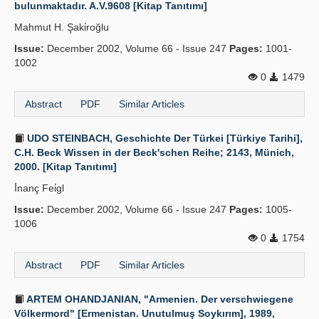
bulunmaktadır. A.V.9608 [Kitap Tanıtımı]
Mahmut H. Şaki̇roğlu
Issue:
December 2002, Volume 66 - Issue 247
Pages:
1001-
1002
0
1479
Abstract
PDF
Similar Articles
UDO STEINBACH, Geschichte Der Türkei [Türkiye Tarihi],
C.H. Beck Wissen in der Beck'schen Reihe; 2143, Münich,
2000. [Kitap Tanıtımı]
İ̇nanç Fei̇gl
Issue:
December 2002, Volume 66 - Issue 247
Pages:
1005-
1006
0
1754
Abstract
PDF
Similar Articles
ARTEM OHANDJANIAN, "Armenien. Der verschwiegene
Völkermord" [Ermenistan. Unutulmuş Soykırım], 1989,