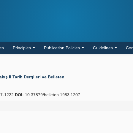
les
Principles
Publication Policies
Guidelines
Con
ış II Tarih Dergileri ve Belleten
7-1222
DOI:
10.37879/belleten.1983.1207