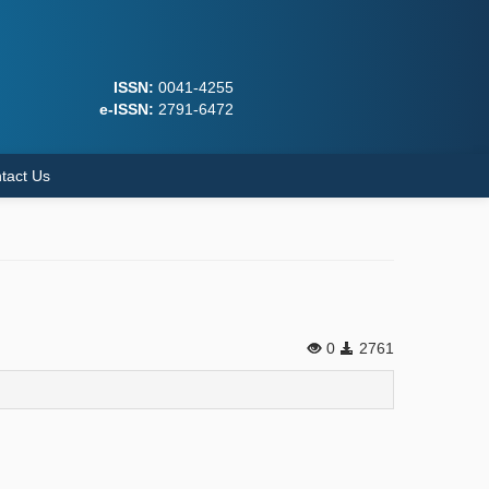
ISSN:
0041-4255
e-ISSN:
2791-6472
tact Us
0
2761