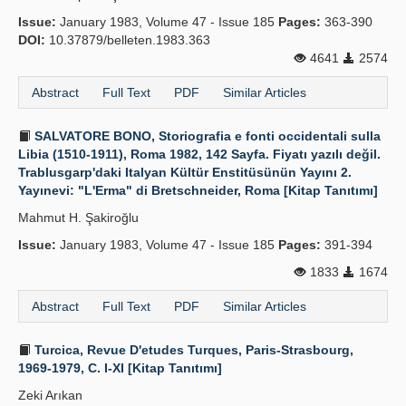
Issue:
January 1983, Volume 47 - Issue 185
Pages:
363-390
DOI:
10.37879/belleten.1983.363
4641
2574
Abstract
Full Text
PDF
Similar Articles
SALVATORE BONO, Storiografia e fonti occidentali sulla
Libia (1510-1911), Roma 1982, 142 Sayfa. Fiyatı yazılı değil.
Trablusgarp'daki Italyan Kültür Enstitüsünün Yayını 2.
Yayınevi: "L'Erma" di Bretschneider, Roma [Kitap Tanıtımı]
Mahmut H. Şakiroğlu
Issue:
January 1983, Volume 47 - Issue 185
Pages:
391-394
1833
1674
Abstract
Full Text
PDF
Similar Articles
Turcica, Revue D'etudes Turques, Paris-Strasbourg,
1969-1979, C. I-XI [Kitap Tanıtımı]
Zeki Arıkan