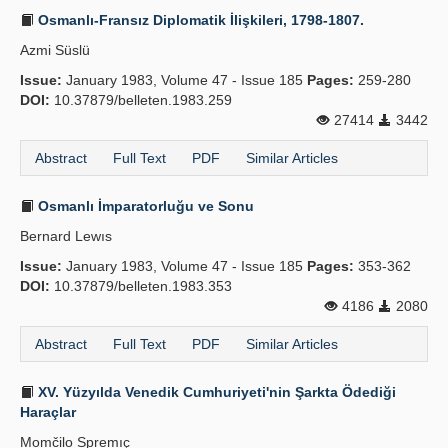
Osmanlı-Fransız Diplomatik İlişkileri, 1798-1807.
Azmi Süslü
Issue:
January 1983, Volume 47 - Issue 185
Pages:
259-280
DOI:
10.37879/belleten.1983.259
27414
3442
Abstract
Full Text
PDF
Similar Articles
Osmanlı İmparatorluğu ve Sonu
Bernard Lewıs
Issue:
January 1983, Volume 47 - Issue 185
Pages:
353-362
DOI:
10.37879/belleten.1983.353
4186
2080
Abstract
Full Text
PDF
Similar Articles
XV. Yüzyılda Venedik Cumhuriyeti'nin Şarkta Ödediği
Haraçlar
Momčilo Spremıç