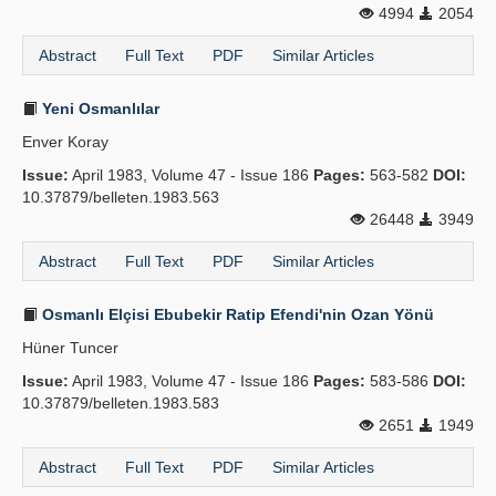
4994
2054
Abstract
Full Text
PDF
Similar Articles
Yeni Osmanlılar
Enver Koray
Issue:
April 1983, Volume 47 - Issue 186
Pages:
563-582
DOI:
10.37879/belleten.1983.563
26448
3949
Abstract
Full Text
PDF
Similar Articles
Osmanlı Elçisi Ebubekir Ratip Efendi'nin Ozan Yönü
Hüner Tuncer
Issue:
April 1983, Volume 47 - Issue 186
Pages:
583-586
DOI:
10.37879/belleten.1983.583
2651
1949
Abstract
Full Text
PDF
Similar Articles