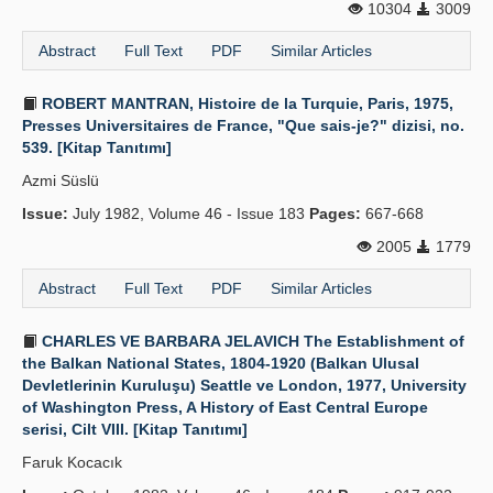
10304
3009
Abstract
Full Text
PDF
Similar Articles
ROBERT MANTRAN, Histoire de la Turquie, Paris, 1975,
Presses Universitaires de France, "Que sais-je?" dizisi, no.
539. [Kitap Tanıtımı]
Azmi Süslü
Issue:
July 1982, Volume 46 - Issue 183
Pages:
667-668
2005
1779
Abstract
Full Text
PDF
Similar Articles
CHARLES VE BARBARA JELAVICH The Establishment of
the Balkan National States, 1804-1920 (Balkan Ulusal
Devletlerinin Kuruluşu) Seattle ve London, 1977, University
of Washington Press, A History of East Central Europe
serisi, Cilt VIII. [Kitap Tanıtımı]
Faruk Kocacık