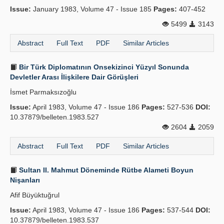
Issue:
January 1983, Volume 47 - Issue 185
Pages:
407-452
5499
3143
Abstract
Full Text
PDF
Similar Articles
Bir Türk Diplomatının Onsekizinci Yüzyıl Sonunda
Devletler Arası İlişkilere Dair Görüşleri
İsmet Parmaksızoğlu
Issue:
April 1983, Volume 47 - Issue 186
Pages:
527-536
DOI:
10.37879/belleten.1983.527
2604
2059
Abstract
Full Text
PDF
Similar Articles
Sultan II. Mahmut Döneminde Rütbe Alameti Boyun
Nişanları
Afif Büyüktuğrul
Issue:
April 1983, Volume 47 - Issue 186
Pages:
537-544
DOI:
10.37879/belleten.1983.537