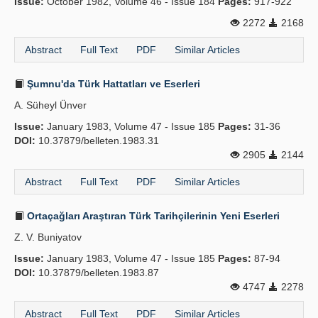
Issue:
October 1982, Volume 46 - Issue 184
Pages:
917-922
2272
2168
Abstract
Full Text
PDF
Similar Articles
Şumnu'da Türk Hattatları ve Eserleri
A. Süheyl Ünver
Issue:
January 1983, Volume 47 - Issue 185
Pages:
31-36
DOI:
10.37879/belleten.1983.31
2905
2144
Abstract
Full Text
PDF
Similar Articles
Ortaçağları Araştıran Türk Tarihçilerinin Yeni Eserleri
Z. V. Buniyatov
Issue:
January 1983, Volume 47 - Issue 185
Pages:
87-94
DOI:
10.37879/belleten.1983.87
4747
2278
Abstract
Full Text
PDF
Similar Articles