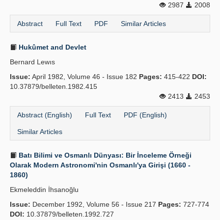
2987
2008
Abstract
Full Text
PDF
Similar Articles
Hukûmet and Devlet
Bernard Lewıs
Issue:
April 1982, Volume 46 - Issue 182
Pages:
415-422
DOI:
10.37879/belleten.1982.415
2413
2453
Abstract (English)
Full Text
PDF (English)
Similar Articles
Batı Bilimi ve Osmanlı Dünyası: Bir İnceleme Örneği
Olarak Modern Astronomi'nin Osmanlı'ya Girişi (1660 -
1860)
Ekmeleddin İhsanoğlu
Issue:
December 1992, Volume 56 - Issue 217
Pages:
727-774
DOI:
10.37879/belleten.1992.727