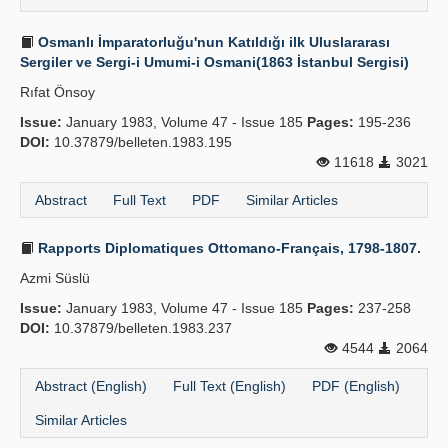
Osmanlı İmparatorluğu'nun Katıldığı ilk Uluslararası
Sergiler ve Sergi-i Umumi-i Osmani(1863 İstanbul Sergisi)
Rıfat Önsoy
Issue:
January 1983, Volume 47 - Issue 185
Pages:
195-236
DOI:
10.37879/belleten.1983.195
11618
3021
Abstract
Full Text
PDF
Similar Articles
Rapports Diplomatiques Ottomano-Français, 1798-1807.
Azmi Süslü
Issue:
January 1983, Volume 47 - Issue 185
Pages:
237-258
DOI:
10.37879/belleten.1983.237
4544
2064
Abstract (English)
Full Text (English)
PDF (English)
Similar Articles