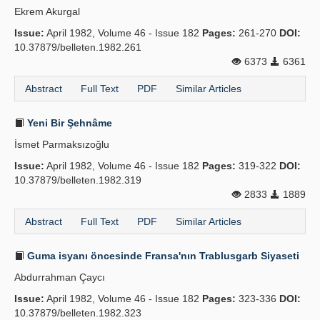
Ekrem Akurgal
Publication Policies
Issue:
April 1982, Volume 46 - Issue 182
Pages:
261-270
DOI:
10.37879/belleten.1982.261
Guidelines
6373
6361
Contact Us
Abstract
Full Text
PDF
Similar Articles
Yeni Bir Şehnâme
İsmet Parmaksızoğlu
Issue:
April 1982, Volume 46 - Issue 182
Pages:
319-322
DOI:
10.37879/belleten.1982.319
2833
1889
Abstract
Full Text
PDF
Similar Articles
Guma isyanı öncesinde Fransa'nın Trablusgarb Siyaseti
Abdurrahman Çaycı
Issue:
April 1982, Volume 46 - Issue 182
Pages:
323-336
DOI:
10.37879/belleten.1982.323