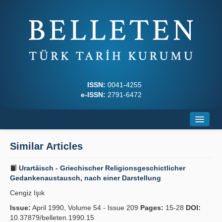
ISSN:
0041-4255
e-ISSN:
2791-6472
Home
Similar Articles
About
Urartäisch - Griechischer Religionsgeschictlicher
Journal Boards
Gedankenaustausch, nach einer Darstellung
Cengiz Işık
Writing Rules
Issue:
April 1990, Volume 54 - Issue 209
Pages:
15-28
DOI:
Principles
10.37879/belleten.1990.15