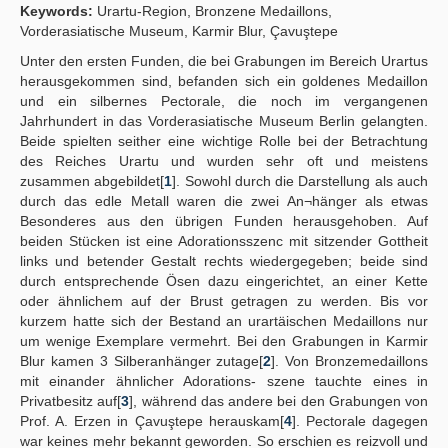
Keywords:
Urartu-Region, Bronzene Medaillons,
Publication Policies
Vorderasiatische Museum, Karmir Blur, Çavuştepe
Unter den ersten Funden, die bei Grabungen im Bereich Urartus
Guidelines
herausgekommen sind, befanden sich ein goldenes Medaillon
und ein silbernes Pectorale, die noch im vergangenen
Contact Us
Jahrhundert in das Vorderasiatische Museum Berlin gelangten.
Beide spielten seither eine wichtige Rolle bei der Betrachtung
des Reiches Urartu und wurden sehr oft und meistens
zusammen abgebildet[
1
]. Sowohl durch die Darstellung als auch
durch das edle Metall waren die zwei An¬hänger als etwas
Besonderes aus den übrigen Funden herausgehoben. Auf
beiden Stücken ist eine Adorationsszenc mit sitzender Gottheit
links und betender Gestalt rechts wiedergegeben; beide sind
durch entsprechende Ösen dazu eingerichtet, an einer Kette
oder ähnlichem auf der Brust getragen zu werden. Bis vor
kurzem hatte sich der Bestand an urartäischen Medaillons nur
um wenige Exemplare vermehrt. Bei den Grabungen in Karmir
Blur kamen 3 Silberanhänger zutage[
2
]. Von Bronzemedaillons
mit einander ähnlicher Adorations- szene tauchte eines in
Privatbesitz auf[
3
], während das andere bei den Grabungen von
Prof. A. Erzen in Çavuştepe herauskam[
4
]. Pectorale dagegen
war keines mehr bekannt geworden. So erschien es reizvoll und