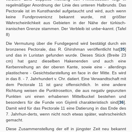
regelmäßiger Anordnung der Linie des unteren Halbrunds. Das
Pectorale ist im Kunsthandel aufgetaucht und wird, auch wenn
keine Fundprovenicnz bekannt wurde, mit größter
Wahrscheinlichkeit aus Gebieten in der Nähe der türkisch-
iranischen Grenze stammen. Der Verbleib ist unbe¬kannt. (Tafel
8)
Die Vermutung über die Fundgegend wird bestätigt durch ein
bronzenes Pectorale, das R. Ghirshman veröffentlicht hat[
35
]
und das in Luristan gefunden wurde. Dieses Stück (Breite 23
cm) hat ganz dieselben Hakenenden und auch eine
Kerbenreihung an der oberen Kante, sowie eine - allerdings
plastischere - Gesichtsdarstellung en face in der Mitte. Es wird
in das 8. - 7. Jahrhundert v. Chr. datiert. Eine Verwandtschaft mit
dem Pectorale 11 ist ganz offensichtlich. In eine andere
Richtung weisen die Punktrosettcn, die aus negativ gepunzten
Punkten uni einen erhabenen Mittelbuckel bestehen und
besonders für die Funde von Giyimli charakteristisch sind[
36
].
Damit wird für das Pectorale 11 eine Datierung in das Ende des
7. Jahrhun-derts, wenn nicht noch etwas später, wahrscheinlich
gemacht.
Diese Zusammenstellung der elf in jüngster Zeit neu bekannt