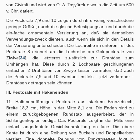
von Giyimli und wird von O. A. Taşyürek etwa in die Zeit um 600
v. Chr. datiert.
Die Pectorale 7,9 und 10 zeigen durch ihre wenig verschiedene
geringe Größe, durch die gleiche Befestigungsart und durch die
ein-fache ornamentale Verzierung an, daß sie demselben
Verwendungs-zweck dienten, auch wenn sie sich in den Details
der Verzierung unterscheiden. Die Lochreihe im unteren Teil des
Pectorale 8 erinnert an die Lochreihe am Goldpectorale von
Ziwiye[
34
], die letzteres zu-sätzlich zur Drahtöse zum
Umhängen hat. Diese durch 2 Lochpaare geschlungenen
einfachen 2 Drahtösen von Ziwiye lassen vermuten, daß auch
die Pectorale 7,9 und 10 eventuell mittels - jetzt verlorener -
Drahtösen getragen sein könnten.
III. Pectorale mit Hakenenden
11. Halbmondförmiges Pectorale aus starkem Bronzeblech,
Breite 18,3 cm, Höhe in der Mitte 8,1 cm. Die Enden sind zu
einem zurückgebogenen Rundstab ausgearbeitet, der in
Schlangenköpfen endigt. Das Pectorale zeigt in der Milte eine
einfach angedeutete Gesichtsdarstellung en face. Die obere
Kante ist durch eine Reihung von Buckeln und Doppelkerben
verziert. Eine doppelte Reihung von Pnnktrosetten folgt in