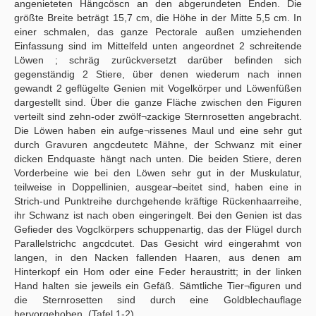
angenieteten Hängcöscn an den abgerundeten Enden. Die
größte Breite beträgt 15,7 cm, die Höhe in der Mitte 5,5 cm. In
einer schmalen, das ganze Pectorale außen umziehenden
Einfassung sind im Mittelfeld unten angeordnet 2 schreitende
Löwen ; schräg zurückversetzt darüber befinden sich
gegenständig 2 Stiere, über denen wiederum nach innen
gewandt 2 geflügelte Genien mit Vogelkörper und Löwenfüßen
dargestellt sind. Über die ganze Fläche zwischen den Figuren
verteilt sind zehn-oder zwölf¬zackige Sternrosetten angebracht.
Die Löwen haben ein aufge¬rissenes Maul und eine sehr gut
durch Gravuren angcdeutetc Mähne, der Schwanz mit einer
dicken Endquaste hängt nach unten. Die beiden Stiere, deren
Vorderbeine wie bei den Löwen sehr gut in der Muskulatur,
teilweise in Doppellinien, ausgear¬beitet sind, haben eine in
Strich-und Punktreihe durchgehende kräftige Rückenhaarreihe,
ihr Schwanz ist nach oben eingeringelt. Bei den Genien ist das
Gefieder des Vogclkörpers schuppenartig, das der Flügel durch
Parallelstrichc angcdcutet. Das Gesicht wird eingerahmt von
langen, in den Nacken fallenden Haaren, aus denen am
Hinterkopf ein Hom oder eine Feder heraustritt; in der linken
Hand halten sie jeweils ein Gefäß. Sämtliche Tier¬figuren und
die Sternrosetten sind durch eine Goldblechauflage
hervorgehoben. (Tafel 1-2)