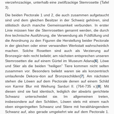
vierzehnzackige, unterhalb eine zwölfzackige Stemrosette (Tafel
3).
Die beiden Pectorale 1 und 2, die auch zusammen aufgetaucht
sind und dem gleichen Besitzer in der Schweiz gehören, sind
stilistisch durch manche Gemeinsamkeit verbunden. In erster
Linie müssen hier die Sternrosetten genannt werden, die durch
ihre technische Ausführung, die Verwendung als Fcldfüllung und
die Anordnung zu den Figuren die Herstellung beider Pectorale
in der gleichen oder einer verwandten Werkstatt wahrscheinlich
machen. Solche Rosetten sind auch als Verzierung auf
Bronzegür¬teln recht beliebt; am nächsten entsprechen unseren
Stemrosetten die auf einem Gürtel im Museum Adana[
6
]. Löwe
und Stier als die beiden “heiligen” Tiere kommen nicht selten
zusammen vor. Besonders beliebt waren sie als konzentrisch
umlaufende Dekora¬tion auf Bronzeschilden[
7
]. Am nächsten
stehen die Löwen auf dem Pectorale denen auf einem Schild
von Karmir Blur mit Weihung Sarduri II. (764-735 v.)[
8
]. Mit
diesen sind sie fast identisch, lediglich der abwärts gerichtete
Schwanz unterscheidet sie. Im allgemeinen treten,
insbesondere auf den Schilden, Löwen stets mit einem nach
oben eingeringelten Schwanz und Stiere mit herabhängendem
Schwanz auf, also gerade umgekehrt wie auf dem Pectorale 1.