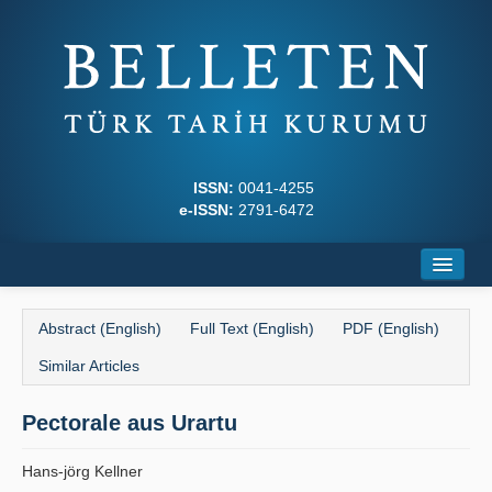
ISSN:
0041-4255
e-ISSN:
2791-6472
Home
Abstract (English)
Full Text (English)
PDF (English)
About
Similar Articles
Journal Boards
Pectorale aus Urartu
Writing Rules
Hans-jörg Kellner
Principles