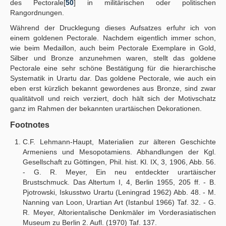
des Pectorale[
50
] in militärischen oder politischen
Rangordnungen.
Während der Drucklegung dieses Aufsatzes erfuhr ich von
einem goldenen Pectorale. Nachdem eigentlich immer schon,
wie beim Medaillon, auch beim Pectorale Exemplare in Gold,
Silber und Bronze anzunehmen waren, stellt das goldene
Pectorale eine sehr schöne Bestätigung für die hierarchische
Systematik in Urartu dar. Das goldene Pectorale, wie auch ein
eben erst kürzlich bekannt gewordenes aus Bronze, sind zwar
qualitätvoll und reich verziert, doch hält sich der Motivschatz
ganz im Rahmen der bekannten urartäischen Dekorationen.
Footnotes
C.F. Lehmann-Haupt, Materialien zur älteren Geschichte
Armeniens und Mesopotamiens. Abhandlungen der Kgl.
Gesellschaft zu Göttingen, Phil. hist. Kl. IX, 3, 1906, Abb. 56.
- G. R. Meyer, Ein neu entdeckter urartäischer
Brustschmuck. Das Altertum I, 4, Berlin 1955, 205 ff. - B.
Pjotrowski, Iskusstwo Urartu (Leningrad 1962) Abb. 48. - Μ.
Nanning van Loon, Urartian Art (Istanbul 1966) Taf. 32. - G.
R. Meyer, Altorientalische Denkmäler im Vorderasiatischen
Museum zu Berlin 2. Aufl. (1970) Taf. 137.