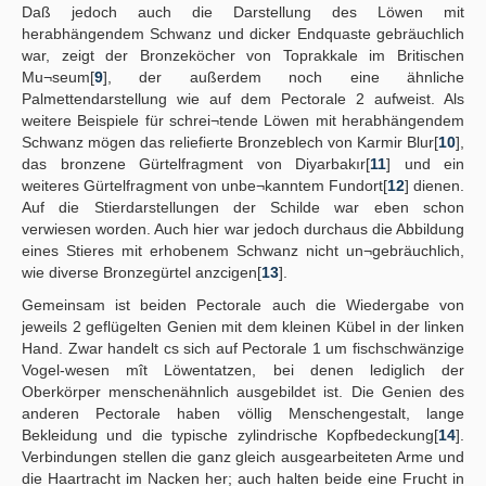
Daß jedoch auch die Darstellung des Löwen mit
herabhängendem Schwanz und dicker Endquaste gebräuchlich
war, zeigt der Bronzeköcher von Toprakkale im Britischen
Mu¬seum[
9
], der außerdem noch eine ähnliche
Palmettendarstellung wie auf dem Pectorale 2 aufweist. Als
weitere Beispiele für schrei¬tende Löwen mit herabhängendem
Schwanz mögen das reliefierte Bronzeblech von Karmir Blur[
10
],
das bronzene Gürtelfragment von Diyarbakır[
11
] und ein
weiteres Gürtelfragment von unbe¬kanntem Fundort[
12
] dienen.
Auf die Stierdarstellungen der Schilde war eben schon
verwiesen worden. Auch hier war jedoch durchaus die Abbildung
eines Stieres mit erhobenem Schwanz nicht un¬gebräuchlich,
wie diverse Bronzegürtel anzcigen[
13
].
Gemeinsam ist beiden Pectorale auch die Wiedergabe von
jeweils 2 geflügelten Genien mit dem kleinen Kübel in der linken
Hand. Zwar handelt cs sich auf Pectorale 1 um fischschwänzige
Vogel-wesen mît Löwentatzen, bei denen lediglich der
Oberkörper menschenähnlich ausgebildet ist. Die Genien des
anderen Pectorale haben völlig Menschengestalt, lange
Bekleidung und die typische zylindrische Kopfbedeckung[
14
].
Verbindungen stellen die ganz gleich ausgearbeiteten Arme und
die Haartracht im Nacken her; auch halten beide eine Frucht in