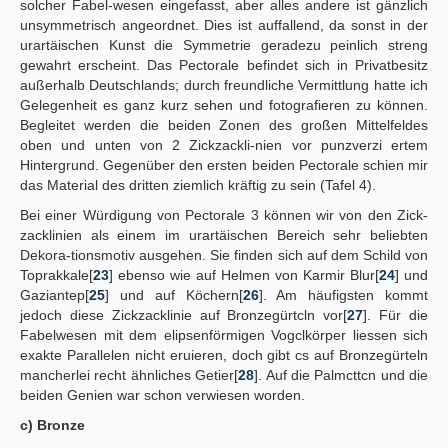
solcher Fabel-wesen eingefasst, aber alles andere ist gänzlich
unsymmetrisch angeordnet. Dies ist auffallend, da sonst in der
urartäischen Kunst die Symmetrie geradezu peinlich streng
gewahrt erscheint. Das Pectorale befindet sich in Privatbesitz
außerhalb Deutschlands; durch freundliche Vermittlung hatte ich
Gelegenheit es ganz kurz sehen und fotografieren zu können.
Begleitet werden die beiden Zonen des großen Mittelfeldes
oben und unten von 2 Zickzackli-nien vor punzverzi ertem
Hintergrund. Gegenüber den ersten beiden Pectorale schien mir
das Material des dritten ziemlich kräftig zu sein (Tafel 4).
Bei einer Würdigung von Pectorale 3 können wir von den Zick-
zacklinien als einem im urartäischen Bereich sehr beliebten
Dekora-tionsmotiv ausgehen. Sie finden sich auf dem Schild von
Toprakkale[
23
] ebenso wie auf Helmen von Karmir Blur[
24
] und
Gaziantep[
25
] und auf Köchern[
26
]. Am häufigsten kommt
jedoch diese Zickzacklinie auf Bronzegürtcln vor[
27
]. Für die
Fabelwesen mit dem elipsenförmigen Vogclkörper liessen sich
exakte Parallelen nicht eruieren, doch gibt cs auf Bronzegürteln
mancherlei recht ähnliches Getier[
28
]. Auf die Palmcttcn und die
beiden Genien war schon verwiesen worden.
c) Bronze