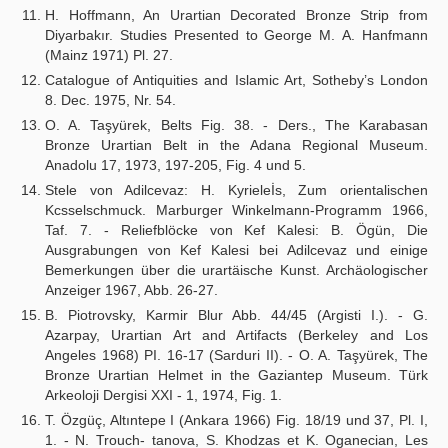
H. Hoffmann, An Urartian Decorated Bronze Strip from
Diyarbakır. Studies Presented to George Μ. A. Hanfmann
(Mainz 1971) Pl. 27.
Catalogue of Antiquities and Islamic Art, Sotheby’s London
8. Dec. 1975, Nr. 54.
O. A. Taşyürek, Belts Fig. 38. - Ders., The Karabasan
Bronze Urartian Belt in the Adana Regional Museum.
Anadolu 17, 1973, 197-205, Fig. 4 und 5.
Stele von Adilcevaz: H. Kyrieleİs, Zum orientalischen
Kcsselschmuck. Marburger Winkelmann-Programm 1966,
Taf. 7. - Reliefblöcke von Kef Kalesi: B. Ögün, Die
Ausgrabungen von Kef Kalesi bei Adilcevaz und einige
Bemerkungen über die urartäische Kunst. Archäologischer
Anzeiger 1967, Abb. 26-27.
B. Piotrovsky, Karmir Blur Abb. 44/45 (Argisti I.). - G.
Azarpay, Urartian Art and Artifacts (Berkeley and Los
Angeles 1968) PI. 16-17 (Sarduri II). - O. A. Taşyürek, The
Bronze Urartian Helmet in the Gaziantep Museum. Türk
Arkeoloji Dergisi XXI - 1, 1974, Fig. 1.
T. Özgüç, Altıntepe I (Ankara 1966) Fig. 18/19 und 37, Pl. I,
1. - N. Trouch- tanova, S. Khodzas et K. Oganecian, Les