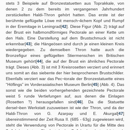
stets 3 Beispiele auf Bronzestatuetten aus Toprakkale, von
denen 2 zu dem bereits im vergangenen Jahrhundert
zerstückelten Haldi-Thron gehört hatten. Das erste ist der
berühmte geflügelte Löwe mit mensch¬lichem Kopf und Rumpf
in der Eremitage in Leningrad[
42
]. Diese Figur (Abb. 2) trägt auf
der Brust ein halbmondförmiges Pectorale an einer Kette um
den Hals. Eine Darstellung auf dem Brustschmuck ist nicht
erkennbar[
43
]; die Hängeösen sind durch je einen kleinen Kreis
wiedergegeben. Zu demselben Thron hatte auch die
Bronzefigur eines geflügelten Stiermenschen im Britischen
Museum gehört[
44
], die auf der Brust ein ähnliches Pectorale
trägt. Dieses (Abb. 3) ist mit 3 Kreisrosetten verziert und erinnert
uns somit an das siebente der hier besprochenen Brustschilder.
Ebenfalls verziert war das Pec¬torale der Bronzestatuette eines
“Höflings” im Vorderasiatischen Museum Berlin[
45
] (Abb. 4). Das
sonst wie die beiden vorhergehenden gezeichnete Pectorale
weist 5 runde Vertiefungen auf, aus denen die Einlagen
(Rosetten ?) herausgefallen sind[
46
]. Da die Statuette
dersel¬ben Werkstatt zuzuweisen ist wie der Thron, und da der
Haldi-Thron von G. Azarpay und E. Akurgal[
47
]
übereinstimmend der Zeit Rusa II. (685 - 63g) zugewiesen wird,
steht die Verwendung von Pectorale in Urartu für die Mitte des