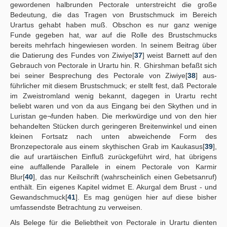
gewordenen halbrunden Pectorale unterstreicht die große
Bedeutung, die das Tragen von Brustschmuck im Bereich
Urartus gehabt haben muß. Obschon es nur ganz wenige
Funde gegeben hat, war auf die Rolle des Brustschmucks
bereits mehrfach hingewiesen worden. In seinem Beitrag über
die Datierung des Fundes von Ziwiye[
37
] weist Barnett auf den
Gebrauch von Pectorale in Urartu hin. R. Ghirshman befaßt sich
bei seiner Besprechung des Pectorale von Ziwiye[
38
] aus-
führlicher mit diesem Brustschmuck; er stellt fest, daß Pectorale
im Zweistromland wenig bekannt, dagegen in Urartu recht
beliebt waren und von da aus Eingang bei den Skythen und in
Luristan ge¬funden haben. Die merkwürdige und von den hier
behandelten Stücken durch geringeren Breitenwinkel und einen
kleinen Fortsatz nach unten abweichende Form des
Bronzepectorale aus einem skythischen Grab im Kaukasus[
39
],
die auf urartäischen Einfluß zurückgeführt wird, hat übrigens
eine auffallende Parallele in einem Pectorale von Karmir
Blur[
40
], das nur Keilschrift (wahrscheinlich einen Gebetsanruf)
enthält. Ein eigenes Kapitel widmet E. Akurgal dem Brust - und
Gewandschmuck[
41
]. Es mag genügen hier auf diese bisher
umfassendste Betrachtung zu verweisen.
Als Belege für die Beliebtheit von Pectorale in Urartu dienten