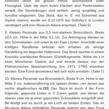
zwischen ilmen ein großer Pithos, anscheinend voller
Flüssigkeit. Über die noch freien Flächen sind Punktrosetten
verteilt. Die Darstellungen sind einfach, wenig sorgfältig und
kunstlos eingraviert. Das Stück, das m. E. mit Sicherheit aus
Giyimli stammt, wurde am 8.12.1975 bei Sotheby’s in London
versteigert und vom Museum Adana erworben. (Tafel 6)
9. Kleines Pectorale aus 0,3 mm-starkem Bronzcblech, Breite
10,5 cm, Höhe in der Mitte 5,1 cm. Zur Anbringung dienten an
den Schmalseiten und unten je ein Paar Löcher. Innerhalb einer
kräftigen Randleiste befindet sich erhaben als einzige
Darstellung ein liegender Halbmond. Das Stück tauchte in einem
Konvolut urartäischer Bronzen (Gürtelfragmente, Votive etc.) in
einer Münchener Galerie auf und konnte daraus von der
Prähistorischen Staatssammlung (Inv. 1971, 1790) erworben
werden. Eine Fund¬provenienz ließ sich nicht ermitteln. (Tafel 7)
10. Kleines Pectorale aus Bronzeblech, Breite 9 cm, Hohe in der
Mitte 3 cm, halbmondförmig mit spitzen Enden, von denen das
rechte abgebrochen ist.[
33
] Das Stück ist durch 4 der Form
folgende, gepunzte Linien in 3 Zonen geteilt, von denen die
oberen zwei mit je einer gepunzten Zickzacklinie ausgcfüllt sind.
Be¬festigt war es durch je ein Loch an beiden Enden. Das im
Mu-seum Adana befindliche Pectorale stammt aus dem Fund