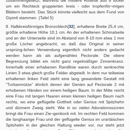
zusammengesetzt, während die mittlere Rosette aus 8 locker
um ein Rechteck gruppierten kreis - oder tropfenför¬migen
Blättern besteht. Das Stück könnte vielleicht aus dem Fund von
Giyimli stammen. (Tafel 5)
8. Halbkreisförmiges Bronzcblech[
32
], erhaltene Breite 25,4 cm,
größte erhaltene Höhe 10,1 cm. An der erhaltenen Schmalseite
und an der Unterseite sind im Abstand von 8-10 mm etwa 1 mm
große Löcher angebracht, so daß das Original in seiner
ursprüng-lichen Verwendung eigentlich nicht anders gedacht
werden kann als als aufgenähtes Pectorale. Die obere
Begrenzung bildet ein nicht ganz regelmäßiger Zinnenkranz.
Innerhalb einer erhabenen Randlinie waren durch senkrechte
Linien 3 etwa gleich große Felder abgeteilt. In dem nur teilweise
erhaltenen linken Feld steht eine lang gewandete Gestalt mit
“Turbanmütze” ähnlich denen der Genien auf Pectorale 2 mit
erhobenen Händen vor einem heiligen Baum. In der Mitte reicht
eine Frau mit langen Haaren einen kleinen heiligen Baum nach
rechts, wo eine geflügelte Gottheit oder Genius mit Spitzhehn
und dünnem Zweig steht. Wie in so vielen Adorationsszcnen
bringt die Frau einen Zie¬genbock mit. Im rechten Feld kommen
die langhaarige Frau und der geflügelte Genius im urartäischen
Spitzhelm in der gleichen Haltung wieder vor, nur steht jetzt