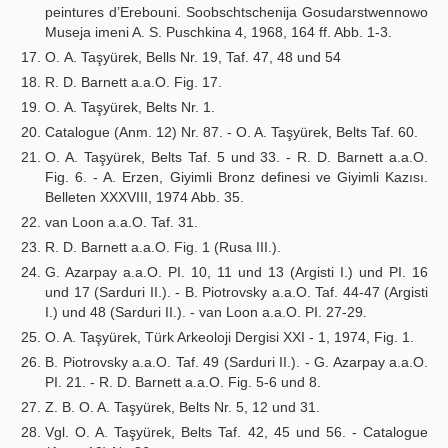
peintures d’Erebouni. Soobschtschenija Gosudarstwennowo
Museja imeni A. S. Puschkina 4, 1968, 164 ff. Abb. 1-3.
Ο. A. Taşyürek, Bells Nr. 19, Taf. 47, 48 und 54
R. D. Barnett a.a.O. Fig. 17.
Ο. A. Taşyürek, Belts Nr. 1.
Catalogue (Anm. 12) Nr. 87. - O. A. Taşyürek, Belts Taf. 60.
O. A. Taşyürek, Belts Taf. 5 und 33. - R. D. Barnett a.a.O.
Fig. 6. - A. Erzen, Giyimli Bronz definesi ve Giyimli Kazısı.
Belleten XXXVIII, 1974 Abb. 35.
van Loon a.a.O. Taf. 31.
R. D. Barnett a.a.O. Fig. 1 (Rusa III.).
G. Azarpay a.a.O. PI. 10, 11 und 13 (Argisti I.) und PI. 16
und 17 (Sarduri II.). - B. Piotrovsky a.a.O. Taf. 44-47 (Argisti
I.) und 48 (Sarduri II.). - van Loon a.a.O. PI. 27-29.
O. A. Taşyürek, Türk Arkeoloji Dergisi XXI - 1, 1974, Fig. 1.
B. Piotrovsky a.a.O. Taf. 49 (Sarduri II.). - G. Azarpay a.a.O.
PI. 21. - R. D. Barnett a.a.O. Fig. 5-6 und 8.
Z. B. O. A. Taşyürek, Belts Nr. 5, 12 und 31.
Vgl. O. A. Taşyürek, Belts Taf. 42, 45 und 56. - Catalogue