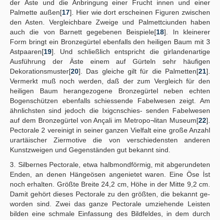
der Äste und die Anbringung einer Frucht innen und einer
Palmette außen[
17
]. Hier wie dort erscheinen Figuren zwischen
den Asten. Vergleichbare Zweige und Palmettciunden haben
auch die von Barnett gegebenen Beispiele[
18
]. In kleinerer
Form bringt ein Bronzegürtel ebenfalls den heiligen Baum mit 3
Astpaaren[
19
]. Und schließlich entspricht die girlandenartige
Ausführung der Äste einem auf Gürteln sehr häufigen
Dekorationsmuster[
20
]. Das gleiche gilt für die Palmetten[
21
].
Vermerkt muß noch werden, daß der zum Vergleich für den
heiligen Baum herangezogene Bronzegürtel neben echten
Bogenschützen ebenfalls schiessende Fabelwesen zeigt. Am
ähnlichsten sind jedoch die Ixigcnschies- senden Fabelwesen
auf dem Bronzegürtel von Ançali im Metropo¬litan Museum[
22
].
Pectorale 2 vereinigt in seiner ganzen Vielfalt eine große Anzahl
urartäischer Ziermotive die von verschiedensten anderen
Kunstzweigen und Gegenständen gut bekannt sind.
3. Silbernes Pectorale, etwa halbmondförmig, mit abgerundeten
Enden, an denen Hängeösen angenietet waren. Eine Öse İst
noch erhalten. Größte Breite 24,2 cm, Höhe in der Mitte 9,2 cm.
Damit gehört dieses Pectorale zu den größten, die bekannt ge-
worden sind. Zwei das ganze Pectorale umziehende Leisten
bilden eine schmale Einfassung des Bildfeldes, in dem durch