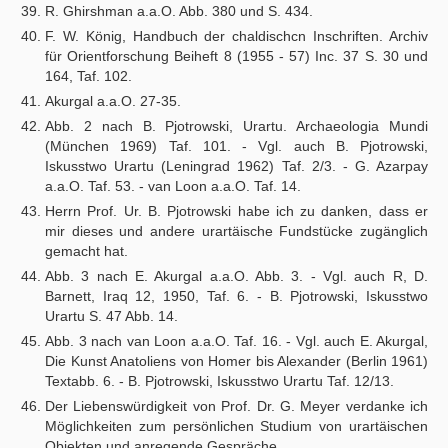
R. Ghirshman a.a.O. Abb. 380 und S. 434.
F. W. König, Handbuch der chaldischcn Inschriften. Archiv
für Orientforschung Beiheft 8 (1955 - 57) Inc. 37 S. 30 und
164, Taf. 102.
Akurgal a.a.O. 27-35.
Abb. 2 nach B. Pjotrowski, Urartu. Archaeologia Mundi
(München 1969) Taf. 101. - Vgl. auch B. Pjotrowski,
Iskusstwo Urartu (Leningrad 1962) Taf. 2/3. - G. Azarpay
a.a.O. Taf. 53. - van Loon a.a.O. Taf. 14.
Herrn Prof. Ur. B. Pjotrowski habe ich zu danken, dass er
mir dieses und andere urartäische Fundstücke zugänglich
gemacht hat.
Abb. 3 nach E. Akurgal a.a.O. Abb. 3. - Vgl. auch R, D.
Barnett, Iraq 12, 1950, Taf. 6. - B. Pjotrowski, Iskusstwo
Urartu S. 47 Abb. 14.
Abb. 3 nach van Loon a.a.O. Taf. 16. - Vgl. auch E. Akurgal,
Die Kunst Anatoliens von Homer bis Alexander (Berlin 1961)
Textabb. 6. - B. Pjotrowski, Iskusstwo Urartu Taf. 12/13.
Der Liebenswürdigkeit von Prof. Dr. G. Meyer verdanke ich
Möglichkeiten zum persönlichen Studium von urartäischen
Objekten und anregende Gespräche.