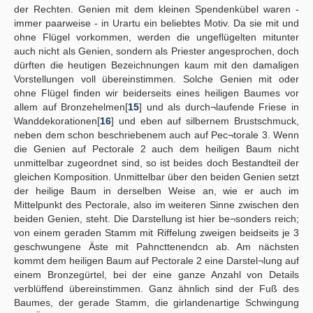
der Rechten. Genien mit dem kleinen Spendenkübel waren -
immer paarweise - in Urartu ein beliebtes Motiv. Da sie mit und
ohne Flügel vorkommen, werden die ungeflügelten mitunter
auch nicht als Genien, sondern als Priester angesprochen, doch
dürften die heutigen Bezeichnungen kaum mit den damaligen
Vorstellungen voll übereinstimmen. Solche Genien mit oder
ohne Flügel finden wir beiderseits eines heiligen Baumes vor
allem auf Bronzehelmen[
15
] und als durch¬laufende Friese in
Wanddekorationen[
16
] und eben auf silbernem Brustschmuck,
neben dem schon beschriebenem auch auf Pec¬torale 3. Wenn
die Genien auf Pectorale 2 auch dem heiligen Baum nicht
unmittelbar zugeordnet sind, so ist beides doch Bestandteil der
gleichen Komposition. Unmittelbar über den beiden Genien setzt
der heilige Baum in derselben Weise an, wie er auch im
Mittelpunkt des Pectorale, also im weiteren Sinne zwischen den
beiden Genien, steht. Die Darstellung ist hier be¬sonders reich;
von einem geraden Stamm mit Riffelung zweigen beidseits je 3
geschwungene Äste mit Pahncttenendcn ab. Am nächsten
kommt dem heiligen Baum auf Pectorale 2 eine Darstel¬lung auf
einem Bronzegürtel, bei der eine ganze Anzahl von Details
verblüffend übereinstimmen. Ganz ähnlich sind der Fuß des
Baumes, der gerade Stamm, die girlandenartige Schwingung