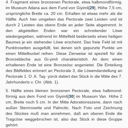
4. Fragment eines bronzenen Pectorale, etwa halbmondförmig,
im Museum Adana aus dem Fund von Giyimli[
29
], Höhe 7,5 cm,
ursprüngliche Breite ca. 20 cm. Erhalten ist etwas mehr als die
Hälfte. Auch hier umgeben das Pectorale zwei Leisten und ist
durch 2 Leisten das obere Ende an jeder Seite abgetrennt. In
den abgeteilten Enden war ein schreitender Löwe
wiedergegeben, während im Mittelfeld beiderseits eines heiligen
Baumes je ein stehender Löwe erscheint. Das freie Feld ist mit
Punktrosetten ausgefüllt, bei denen sich gepunzte Punkte um
einen Mittelbuckel reihen. Diese Zierweise ist speziell für die
Bronzebleche aus Gi-yimli charakteristich. An dem einen
erhaltenen Ende ist eine Bronzeösc angenietet. Die Einteilung
des Bildfeldes erinnert an Pectorale 3, die Löwendarstellung an
Pectorale 1. O. A. Taş- yürck datiert das Stück in die Mitte des 7.
Jahrhunderts v. Chr. (Abb. 1).
5. Hälfte eines kleinen bronzenen Pectorale, etwa halbmond-
förmig aus dem Fond von Giyimli[
30
] im Museum Van. Höhe 2
cm, Breite noch 5 cm. In der Mitte Adorationsszene, dann nach
außen Sternrosette und Palmcttc. Nach Foto und Zeichnung
des Stückes muß man annehmen, daß am oberen Ende die
Tragcöse weggebrochen ist, also das Stück in diese Gruppe
gehört.