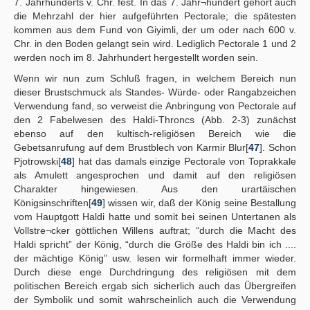
7. Jahrhunderts v. Chr. fest. In das 7. Jahr¬hundert gehört auch
die Mehrzahl der hier aufgeführten Pectorale; die spätesten
kommen aus dem Fund von Giyimli, der um oder nach 600 v.
Chr. in den Boden gelangt sein wird. Lediglich Pectorale 1 und 2
werden noch im 8. Jahrhundert hergestellt worden sein.
Wenn wir nun zum Schluß fragen, in welchem Bereich nun
dieser Brustschmuck als Standes- Würde- oder Rangabzeichen
Verwendung fand, so verweist die Anbringung von Pectorale auf
den 2 Fabelwesen des Haldi-Throncs (Abb. 2-3) zunächst
ebenso auf den kultisch-religiösen Bereich wie die
Gebetsanrufung auf dem Brustblech von Karmir Blur[
47
]. Schon
Pjotrowski[
48
] hat das damals einzige Pectorale von Toprakkale
als Amulett angesprochen und damit auf den religiösen
Charakter hingewiesen. Aus den urartäischen
Königsinschriften[
49
] wissen wir, daß der König seine Bestallung
vom Hauptgott Haldi hatte und somit bei seinen Untertanen als
Vollstre¬cker göttlichen Willens auftrat; “durch die Macht des
Haldi spricht” der König, “durch die Größe des Haldi bin ich ....
der mächtige König” usw. lesen wir formelhaft immer wieder.
Durch diese enge Durchdringung des religiösen mit dem
politischen Bereich ergab sich sicherlich auch das Übergreifen
der Symbolik und somit wahrscheinlich auch die Verwendung