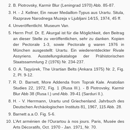
B. Piotrovsky, Karmir Blur (Leningrad 1970) Abb. 85-87.
H. - J. Kellner, Ein neuer Medaillon-Typus aus Urartu. Situla,
Razprave Narodnega Muzeja v Ljubljani 14/15, 1974, 45 ff.
Unveröffentlicht. Museum Van.
Herrn Prof. Dr. E. Akurgal ist für die Möglichkeit, den Beitrag
an dieser Stelle zu veröffentlichen, sehr zu danken. Kopien
der Pectorale 1-3, sowie Pectorale g waren 1976 in
München ausgestellt: Urartu. Ein wiederentdeckter Rivale
Assyriens. Ausstellungskataloge der Prähistorischen
Staatssammlung 2 (1976) Nr. 234-237.
O. A. Taşyürek, The Urartian Belts (Ankara 1975) Nr. 2, Fig.
2, PI. 9-12.
R. D. Barnett, More Addenda from Toprak Kale. Anatolian
Studies 22, 1972, Fig. 1 (Rusa III.). - B Piotrovsky, Karmir
Blur Abb 38 (Rusa I.) und Abb. 39-41 (Sarduri II.).
H. - V. Herrmann, Urartu und Griechenland. Jahrbuch des
Deutschen Archäologischen Instituts 81, 1967, 115 Abb. 28.
Barnett a.a.O. Fig. 5-6.
L’Art arménien de l’Ourartou à nos jours. Paris, Musée des
Arts Décoratifs, Oct. 1970 - Jan. 1971, Nr. 70.