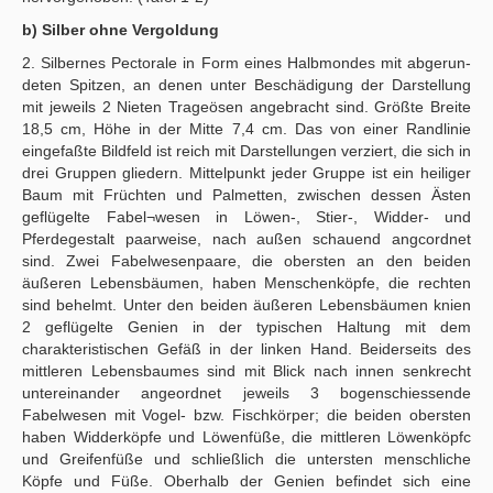
b) Silber ohne Vergoldung
2. Silbernes Pectorale in Form eines Halbmondes mit abgerun-
deten Spitzen, an denen unter Beschädigung der Darstellung
mit jeweils 2 Nieten Trageösen angebracht sind. Größte Breite
18,5 cm, Höhe in der Mitte 7,4 cm. Das von einer Randlinie
eingefaßte Bildfeld ist reich mit Darstellungen verziert, die sich in
drei Gruppen gliedern. Mittelpunkt jeder Gruppe ist ein heiliger
Baum mit Früchten und Palmetten, zwischen dessen Ästen
geflügelte Fabel¬wesen in Löwen-, Stier-, Widder- und
Pferdegestalt paarweise, nach außen schauend angcordnet
sind. Zwei Fabelwesenpaare, die obersten an den beiden
äußeren Lebensbäumen, haben Menschenköpfe, die rechten
sind behelmt. Unter den beiden äußeren Lebensbäumen knien
2 geflügelte Genien in der typischen Haltung mit dem
charakteristischen Gefäß in der linken Hand. Beiderseits des
mittleren Lebensbaumes sind mit Blick nach innen senkrecht
untereinander angeordnet jeweils 3 bogenschiessende
Fabelwesen mit Vogel- bzw. Fischkörper; die beiden obersten
haben Widderköpfe und Löwenfüße, die mittleren Löwenköpfc
und Greifenfüße und schließlich die untersten menschliche
Köpfe und Füße. Oberhalb der Genien befindet sich eine