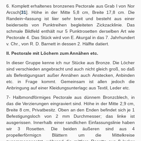
6. Komplett erhaltenes bronzenes Pectorale aus Grab I von Nor
Arcsch[
31
]. Höhe in der Mitte 5,8 cm, Breite 17,8 cm. Die
Randein¬fassung ist liier sehr breit und besteht aus einer
beiderseits von Punktreihen begleiteten Zickzacklinie. Das
schmale Bildfeld enthält nur 5 Punktrosetten derselben Art wie
Pectorale 4. Das Stück wird von E. Akurgal in das 7. Jahrhundert
v. Chr., von R. D. Barnett in dessen 2. Hälfte datiert.
II. Pectorale mit Löchern zum Annähen etc.
In dieser Gruppe kenne ich nur Stücke aus Bronze. Die Löcher
sind verschieden angebracht und auch nicht gleich groß, so daß
als Befestigungsart außer Annähen auch Anstecken, Anbinden
etc. in Frage kommt. Gemeinsam ist allen jedoch die
Anbringung auf einer Kleidungsunterlagc aus Textil, Leder etc.
7- Halbmondförmiges Pectorale aus dünnem Bronzcblech, in
das die Verzierungen eingraviert sind. Höhe in der Mitte 2,9 cm,
Breite 8 cm, Privatbesitz. Oben an den Enden befindet sich je 1
Befestigungsloch von 2 mm Durchmesser; das linke ist
ausgerissen. Innerhalb einer randlichen Einfassungslinie haben
wir 3 Rosetten. Die beiden äußeren sind aus 4
propellerförmigcn Blättern um die Mittelkreise