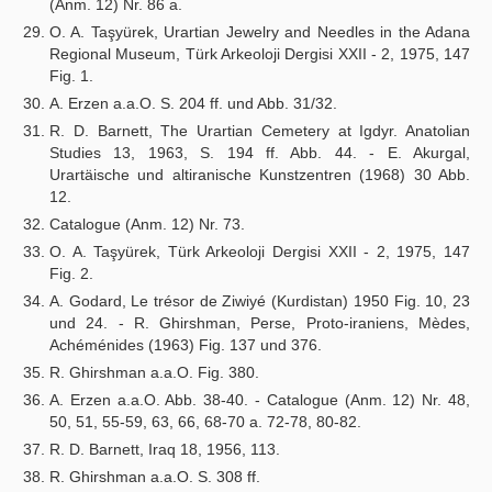
(Anm. 12) Nr. 86 a.
O. A. Taşyürek, Urartian Jewelry and Needles in the Adana
Regional Museum, Türk Arkeoloji Dergisi XXII - 2, 1975, 147
Fig. 1.
A. Erzen a.a.O. S. 204 ff. und Abb. 31/32.
R. D. Barnett, The Urartian Cemetery at Igdyr. Anatolian
Studies 13, 1963, S. 194 ff. Abb. 44. - E. Akurgal,
Urartäische und altiranische Kunstzentren (1968) 30 Abb.
12.
Catalogue (Anm. 12) Nr. 73.
O. A. Taşyürek, Türk Arkeoloji Dergisi XXII - 2, 1975, 147
Fig. 2.
A. Godard, Le trésor de Ziwiyé (Kurdistan) 1950 Fig. 10, 23
und 24. - R. Ghirshman, Perse, Proto-iraniens, Mèdes,
Achéménides (1963) Fig. 137 und 376.
R. Ghirshman a.a.O. Fig. 380.
A. Erzen a.a.O. Abb. 38-40. - Catalogue (Anm. 12) Nr. 48,
50, 51, 55-59, 63, 66, 68-70 a. 72-78, 80-82.
R. D. Barnett, Iraq 18, 1956, 113.
R. Ghirshman a.a.O. S. 308 ff.